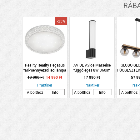
RÁBAL
-25%
Reality Reality Pegasus
AVIDE Avide Marseille
GLOBO GL
fali-mennyezeti led lámpa
függőleges 8W 360lm
FÜGGESZTÉK
24W fehér
fekete LED kültéri fali
IP20 ÁL
19 990 Ft
14 990 Ft
17 990 Ft
57 9
lámpa
MAGA
Praktiker
Praktiker
85X15X120
Prakt
FÜST
A bolthoz
Info
A bolthoz
Info
A bolthoz