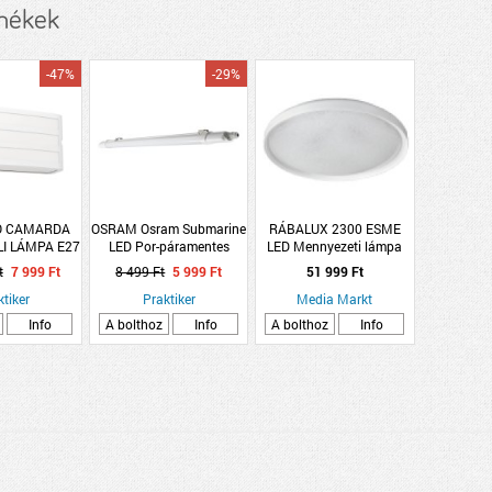
rmékek
-47%
-29%
O CAMARDA
OSRAM Osram Submarine
RÁBALUX 2300 ESME
LI LÁMPA E27
LED Por-páramentes
LED Mennyezeti lámpa
P54 22X11CM
Value Integrált lámpatest
40W, 2800LM,
t
7 999 Ft
8 499 Ft
5 999 Ft
51 999 Ft
HÉR
17W 4000K
dimmelhető
ktiker
Praktiker
Media Markt
Info
A bolthoz
Info
A bolthoz
Info