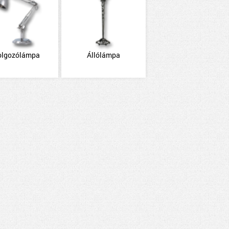
olgozólámpa
Állólámpa