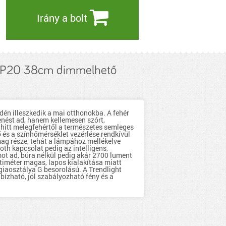
Irány a bolt
IP20 38cm dimmelhető
én illeszkedik a mai otthonokba. A fehér
nést ad, hanem kellemesen szórt,
ghitt melegfehértől a természetes semleges
 és a színhőmérséklet vezérlése rendkívül
mag része, tehát a lámpához mellékelve
oth kapcsolat pedig az intelligens,
ot ad, búra nélkül pedig akár 2700 lument
ntiméter magas, lapos kialakítása miatt
giaosztálya G besorolású. A Trendlight
ízható, jól szabályozható fény és a