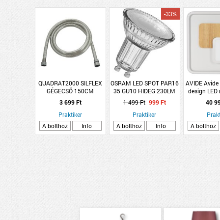
-33%
QUADRAT2000 SILFLEX
OSRAM LED SPOT PAR16
AVIDE Avide
GÉGECSŐ 150CM
35 GU10 HIDEG 230LM
design LED
2,6W
lámpa RF tá
3 699 Ft
1 499 Ft
999 Ft
40 9
Praktiker
Praktiker
Prakt
A bolthoz
Info
A bolthoz
Info
A bolthoz