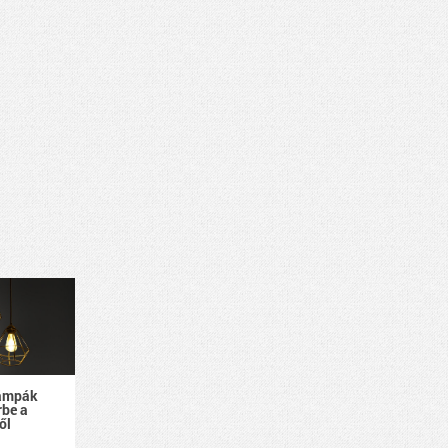
lámpák
rbe a
ől