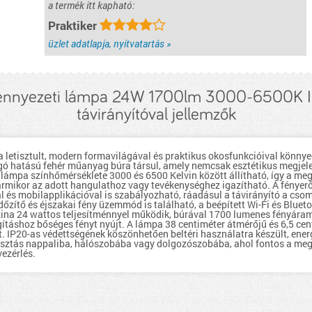
centiméter magas, lapos kialakítása miatt kisebb belmagasságú
a termék itt kapható:
terekben is jól mutat. IP20-as védettségének köszönhetően beltéri
használatra készült, energiaosztálya G besorolású. A Trendlight
Praktiker
Rozina LED mennyezeti lámpa ideális választás nappaliba,
hálószobába vagy dolgozószobába, ahol fontos a megbízható, jól
szabályozható fény és a mindennapokat kényelmesebbé tevő
üzlet adatlapja, nyitvatartás »
okosvezérlés.
részletek...
mennyezeti lámpa 24W 1700lm 3000-6500K 
távirányítóval jellemzők
letisztult, modern formavilágával és praktikus okosfunkcióival könnyed
gó hatású fehér műanyag búra társul, amely nemcsak esztétikus megjele
 A lámpa színhőmérséklete 3000 és 6500 Kelvin között állítható, így a me
ármikor az adott hangulathoz vagy tevékenységhez igazítható. A fényerő
al és mobilapplikációval is szabályozható, ráadásul a távirányító a cso
dőzítő és éjszakai fény üzemmód is található, a beépített Wi-Fi és Blueto
zina 24 wattos teljesítménnyel működik, búrával 1700 lumenes fényáram
ágításhoz bőséges fényt nyújt. A lámpa 38 centiméter átmérőjű és 6,5 ce
. IP20-as védettségének köszönhetően beltéri használatra készült, ener
sztás nappaliba, hálószobába vagy dolgozószobába, ahol fontos a megb
ezérlés.