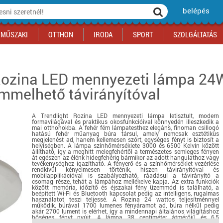
belépés
MŰSZAKI
OTTHON
IRODA
SPORT
SZOLGÁLTATÁS
Rozina LED mennyezeti lámpa 24
ka
yógyszertár
csálnivaló
Sport akciók
Építkezés
Fitneszközpont
Biztonságtechnika
mmelhető távirányítóval
kciók
a
, gördeszka, roller
ék
mékek, sütemények
Szolgáltatás akciók
Szerszám, barkács, alkatrész
Kocsmasport
Ünnepi dekoráció
tító, parkolás
s ital
Iskolakezdés, papír, írószer
Motor
Fűtés
A Trendlight Rozina LED mennyezeti lámpa letisztult, modern
ás akciók
k
l
Háziállatok
Autó
formavilágával és praktikus okosfunkcióival könnyedén illeszkedik a
mai otthonokba. A fehér fém lámpatesthez elegáns, finoman csillogó
iók
Bébi
Ingatlan
hatású fehér műanyag búra társul, amely nemcsak esztétikus
megjelenést ad, hanem kellemesen szórt, egységes fényt is biztosít a
ók
Gyógyászati segédeszköz
helyiségben. A lámpa színhőmérséklete 3000 és 6500 Kelvin között
állítható, így a meghitt melegfehértől a természetes semleges fényen
át egészen az élénk hidegfehérig bármikor az adott hangulathoz vagy
Regisztrálj az oldalunkra INGYEN itt ››
tevékenységhez igazítható. A fényerő és a színhőmérséklet vezérlése
rendkívül kényelmesen történik, hiszen távirányítóval és
Regisztrálj az oldalunkra INGYEN itt ››
Regisztrálj az oldalunkra INGYEN itt ››
Regisztrálj az oldalunkra INGYEN itt ››
Regisztrálj az oldalunkra INGYEN itt ››
Regisztrálj az oldalunkra INGYEN itt ››
Regisztrálj az oldalunkra INGYEN itt ››
mobilapplikációval is szabályozható, ráadásul a távirányító a
csomag része, tehát a lámpához mellékelve kapja. Az extra funkciók
Regisztrálj az oldalunkra INGYEN itt ››
között memória, időzítő és éjszakai fény üzemmód is található, a
beépített Wi-Fi és Bluetooth kapcsolat pedig az intelligens, rugalmas
használatot teszi teljessé. A Rozina 24 wattos teljesítménnyel
működik, búrával 1700 lumenes fényáramot ad, búra nélkül pedig
akár 2700 lument is elérhet, így a mindennapi általános világításhoz
bőséges fényt nyújt. A lámpa 38 centiméter átmérőjű és 6,5