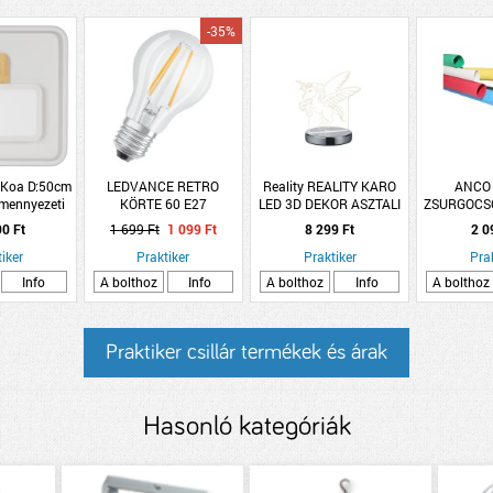
-35%
 Koa D:50cm
LEDVANCE RETRO
Reality REALITY KARO
ANCO 
 mennyezeti
KÖRTE 60 E27
LED 3D DEKOR ASZTALI
ZSURGOCSŐ
virányítóval
ÁTL.MELEG 806LM 6W
LÁMPA 7W 400LM 3000-
100
90 Ft
1 699 Ft
1 099 Ft
8 299 Ft
2 0
5000K IP20
iker
Praktiker
DIMMELHETŐ 17,5CM
Praktiker
Pra
UNIKORNIS
Info
A bolthoz
Info
A bolthoz
Info
A bolthoz
Praktiker csillár termékek és árak
Hasonló kategóriák