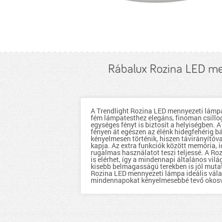
Rábalux Rozina LED 
A Trendlight Rozina LED mennyezeti lámpa 
fém lámpatesthez elegáns, finoman csillo
egységes fényt is biztosít a helyiségben.
fényen át egészen az élénk hidegfehérig b
kényelmesen történik, hiszen távirányítóv
kapja. Az extra funkciók között memória, i
rugalmas használatot teszi teljessé. A Ro
is elérhet, így a mindennapi általános vil
kisebb belmagasságú terekben is jól mutat
Rozina LED mennyezeti lámpa ideális vála
mindennapokat kényelmesebbé tevő okosv