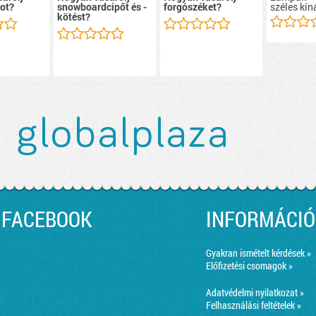
széles kín
ot?
snowboardcipőt és -
forgószéket?
kötést?
FACEBOOK
INFORMÁCIÓ
Gyakran ismételt kérdések »
Előfizetési csomagok »
Adatvédelmi nyilatkozat »
Felhasználási feltételek »