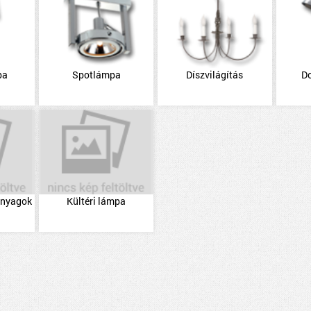
pa
Spotlámpa
Díszvilágítás
D
 anyagok
Kültéri lámpa