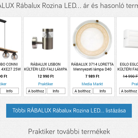
UX Rábalux Rozina LED... ár és hasonló te
OBO CONNI
RÁBALUX LISBON
RÁBALUX 3714 LORETTA
EGLO EGL
 4XE27 25W
KÜLTÉRI LED FALI LÁMPA
Mennyezeti lámpa D40
KÜLTÉRI FA
LÍTHATÓ
7W, 560LM, IP54, 4000K,
E27 1X60W, bronz
MAX.40W I
90 Ft
12 990 Ft
7 989 Ft
14 990 F
SSÁG
ROZSDAMENTES ACÉL,
FE
CM FA-ÜVEG
iker
14,5X14,5X7,5CM
Praktiker
Media Markt
Pra
SZÍN
Info
A bolthoz
Info
A bolthoz
Info
A bolthoz
Többi RÁBALUX Rábalux Rozina LED... listázása
Praktiker további termékek