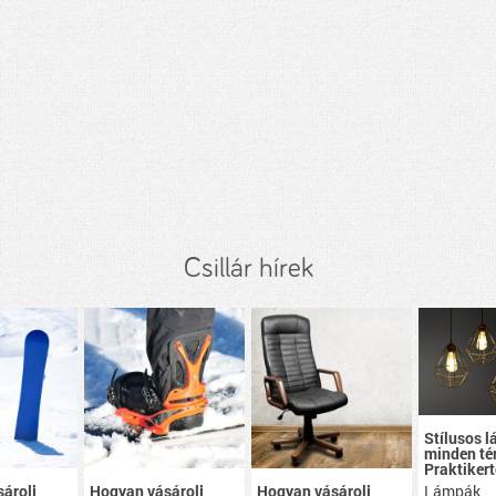
Csillár hírek
Stílusos 
minden té
Praktikert
Lámpák
árolj
Hogyan vásárolj
Hogyan vásárolj