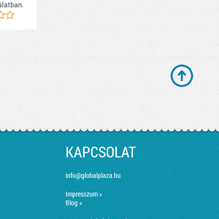
álatban.
KAPCSOLAT
info@globalplaza.hu
Impresszum »
Blog »