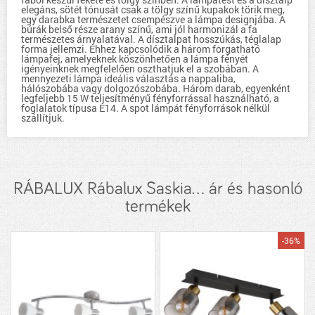
elegáns, sötét tónusát csak a tölgy színű kupakok törik meg,
egy darabka természetet csempészve a lámpa designjába. A
búrák belső része arany színű, ami jól harmonizál a fa
természetes árnyalatával. A dísztalpat hosszúkás, téglalap
forma jellemzi. Ehhez kapcsolódik a három forgatható
lámpafej, amelyeknek köszönhetően a lámpa fényét
igényeinknek megfelelően oszthatjuk el a szobában. A
mennyezeti lámpa ideális választás a nappaliba,
hálószobába vagy dolgozószobába. Három darab, egyenként
legfeljebb 15 W teljesítményű fényforrással használható, a
foglalatok típusa E14. A spot lámpát fényforrások nélkül
szállítjuk.
RÁBALUX Rábalux Saskia... ár és hasonló
termékek
-36%