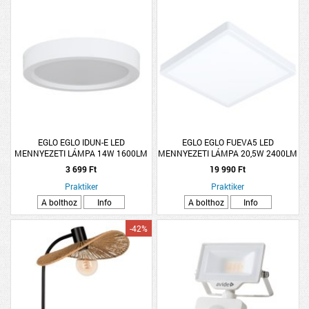
EGLO EGLO IDUN-E LED
EGLO EGLO FUEVA5 LED
MENNYEZETI LÁMPA 14W 1600LM
MENNYEZETI LÁMPA 20,5W 2400LM
3000K IP20 21CM FEHÉR
3000K IP20 28,5X28,5CM FEHÉR
3 699 Ft
19 990 Ft
Praktiker
Praktiker
A bolthoz
Info
A bolthoz
Info
-42%