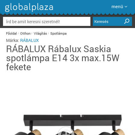
menü
Keresés
Főoldal
Otthon
Világítás
Spotlámpa
Márka:
RÁBALUX
RÁBALUX
Rábalux Saskia
spotlámpa E14 3x max.15W
fekete