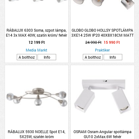
RÁBALUX 6303 Soma, szpot lámpa,
GLOBO GLOBO HOLLSY SPOTLÁMPA
E14 3x MAX 40W, szatin króm/ fehér
3XE14 25W IP20 40X8X18CM MATT
FEKETE-ARANY
12 199 Ft
24 990 Ft
15 990 Ft
Media Markt
Praktiker
A bolthoz
Info
A bolthoz
Info
RÁBALUX 5930 NOELLE Spot E14,
OSRAM Osram Angular spotlámpa
5X25W, szatén króm
GU10 2xMax.6W fehér