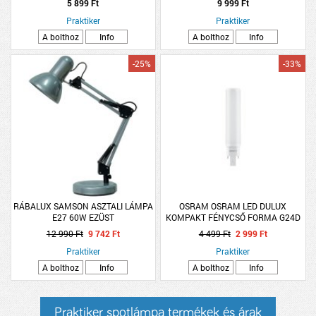
5 899 Ft
9 999 Ft
Praktiker
Praktiker
A bolthoz
Info
A bolthoz
Info
-25%
-33%
RÁBALUX SAMSON ASZTALI LÁMPA
OSRAM OSRAM LED DULUX
E27 60W EZÜST
KOMPAKT FÉNYCSŐ FORMA G24D
10W 4000K
12 990 Ft
9 742 Ft
4 499 Ft
2 999 Ft
Praktiker
Praktiker
A bolthoz
Info
A bolthoz
Info
Praktiker spotlámpa termékek és árak