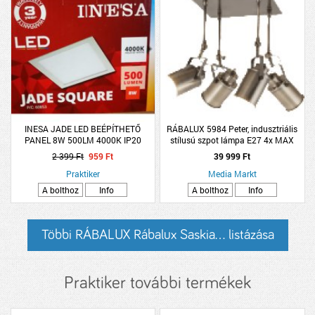
INESA JADE LED BEÉPÍTHETŐ
RÁBALUX 5984 Peter, indusztriális
PANEL 8W 500LM 4000K IP20
stílusú szpot lámpa E27 4x MAX
12X12CM SZÖGLETES FEHÉR
60W antik bronz
2 399 Ft
959 Ft
39 999 Ft
Praktiker
Media Markt
A bolthoz
Info
A bolthoz
Info
Többi RÁBALUX Rábalux Saskia... listázása
Praktiker további termékek