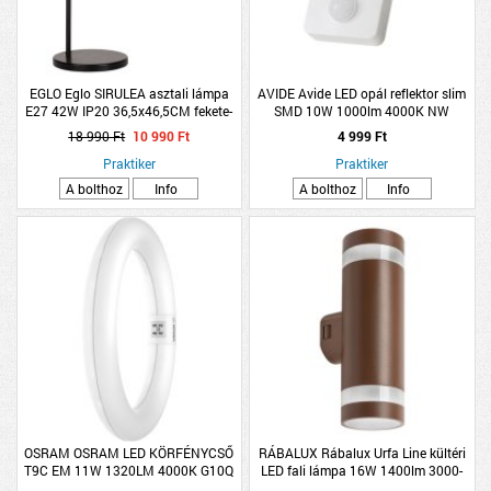
EGLO Eglo SIRULEA asztali lámpa
AVIDE Avide LED opál reflektor slim
E27 42W IP20 36,5x46,5CM fekete-
SMD 10W 1000lm 4000K NW
natúr
mozgásérzékelős PIR
18 990 Ft
10 990 Ft
4 999 Ft
Praktiker
Praktiker
A bolthoz
Info
A bolthoz
Info
OSRAM OSRAM LED KÖRFÉNYCSŐ
RÁBALUX Rábalux Urfa Line kültéri
T9C EM 11W 1320LM 4000K G10Q
LED fali lámpa 16W 1400lm 3000-
HIDEGFEHÉR 21,2CM
6500K IP65 H:24cm D:7,7cm barna