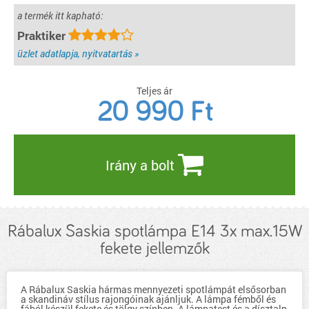
a termék itt kapható:
Praktiker
üzlet adatlapja, nyitvatartás »
Teljes ár
20 990
Ft
Irány a bolt
Rábalux Saskia spotlámpa E14 3x max.15W
fekete jellemzők
A Rábalux Saskia hármas mennyezeti spotlámpát elsősorban
a skandináv stílus rajongóinak ajánljuk. A lámpa fémből és
fából készül fekete és tölgy színben. A lámpatest és a dísztalp