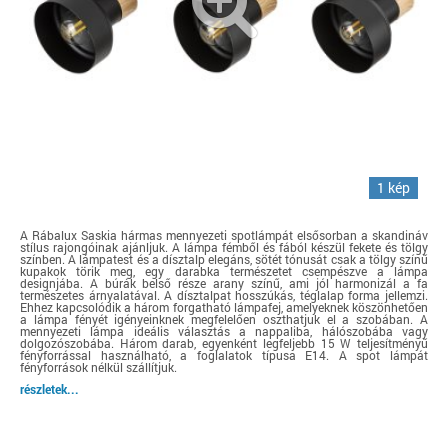
1 kép
A Rábalux Saskia hármas mennyezeti spotlámpát elsősorban a skandináv
stílus rajongóinak ajánljuk. A lámpa fémből és fából készül fekete és tölgy
színben. A lámpatest és a dísztalp elegáns, sötét tónusát csak a tölgy színű
kupakok törik meg, egy darabka természetet csempészve a lámpa
designjába. A búrák belső része arany színű, ami jól harmonizál a fa
természetes árnyalatával. A dísztalpat hosszúkás, téglalap forma jellemzi.
Ehhez kapcsolódik a három forgatható lámpafej, amelyeknek köszönhetően
a lámpa fényét igényeinknek megfelelően oszthatjuk el a szobában. A
mennyezeti lámpa ideális választás a nappaliba, hálószobába vagy
dolgozószobába. Három darab, egyenként legfeljebb 15 W teljesítményű
fényforrással használható, a foglalatok típusa E14. A spot lámpát
fényforrások nélkül szállítjuk.
részletek...