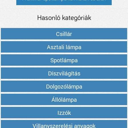
Hasonló kategóriák
Csillár
Asztali lámpa
Spotlámpa
Díszvilágítás
Dolgozólámpa
Állólámpa
Izzók
Villanyszerelési anyagok