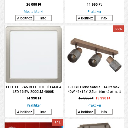
26 099 Ft
11 990 Ft
Media Markt
Praktiker
A bolthoz
Info
A bolthoz
Info
-22%
EGLO FUEVA5 BEÉPÍTHETŐ LÁMPA
GLOBO Globo Satella E14 3x max.
LED 16,5W 2000LM 4000K
40W 41x12x12,5cm fém kávé matt
21,6X21,6CM MATTNIKKEL
spotlámpa
14 990 Ft
17 990 Ft
13 990 Ft
Praktiker
Praktiker
A bolthoz
Info
A bolthoz
Info
-60%