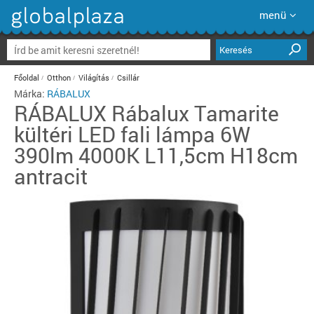
menü
Keresés
Főoldal
Otthon
Világítás
Csillár
Márka:
RÁBALUX
RÁBALUX
Rábalux Tamarite
kültéri LED fali lámpa 6W
390lm 4000K L11,5cm H18cm
antracit