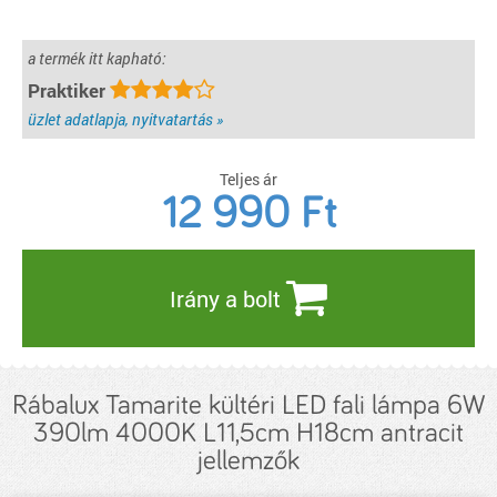
a termék itt kapható:
Praktiker
üzlet adatlapja, nyitvatartás »
Teljes ár
12 990
Ft
Irány a bolt
Rábalux Tamarite kültéri LED fali lámpa 6W
390lm 4000K L11,5cm H18cm antracit
jellemzők