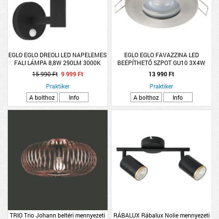
EGLO EGLO DREOLI LED NAPELEMES
EGLO EGLO FAVAZZINA LED
FALI LÁMPA 8,8W 290LM 3000K
BEÉPÍTHETŐ SZPOT GU10 3X4W
IP44 MOZGÁSÉRZÉKELŐS
3X400LM 2700K IP44 8,5CM NIKKEL
15 990 Ft
9 999 Ft
13 990 Ft
18,5X19,4X21,6CM FEKETE
Praktiker
Praktiker
A bolthoz
Info
A bolthoz
Info
TRIO Trio Johann beltéri mennyezeti
RÁBALUX Rábalux Nolie mennyezeti