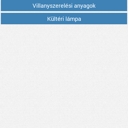
Villanyszerelési anyagok
Kültéri lámpa