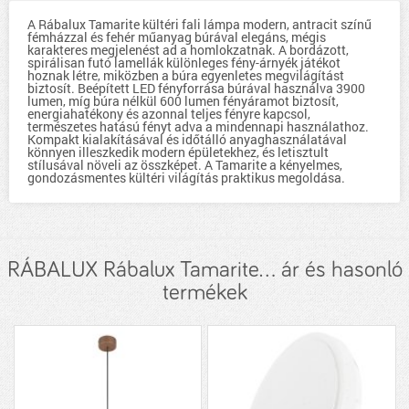
A Rábalux Tamarite kültéri fali lámpa modern, antracit színű
fémházzal és fehér műanyag búrával elegáns, mégis
karakteres megjelenést ad a homlokzatnak. A bordázott,
spirálisan futó lamellák különleges fény-árnyék játékot
hoznak létre, miközben a búra egyenletes megvilágítást
biztosít. Beépített LED fényforrása búrával használva 3900
lumen, míg búra nélkül 600 lumen fényáramot biztosít,
energiahatékony és azonnal teljes fényre kapcsol,
természetes hatású fényt adva a mindennapi használathoz.
Kompakt kialakításával és időtálló anyaghasználatával
könnyen illeszkedik modern épületekhez, és letisztult
stílusával növeli az összképet. A Tamarite a kényelmes,
gondozásmentes kültéri világítás praktikus megoldása.
RÁBALUX Rábalux Tamarite... ár és hasonló
termékek