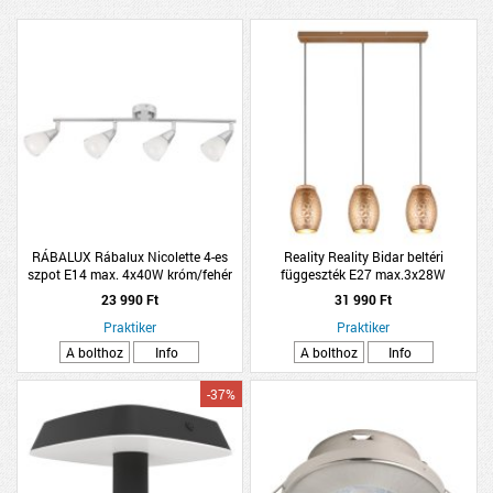
RÁBALUX Rábalux Nicolette 4-es
Reality Reality Bidar beltéri
szpot E14 max. 4x40W króm/fehér
függeszték E27 max.3x28W
üveg búrával
150x71cm fa-fém kávé-arany
23 990 Ft
31 990 Ft
Praktiker
Praktiker
A bolthoz
Info
A bolthoz
Info
-37%