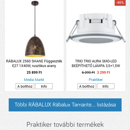
-46%
RÁBALUX 2560 SHANE Függeszték
TRIO TRIO AURA SMD-LED
E27 1X40W, rusztikus arany
BEÉPÍTHETŐ LÁMPA 3,5+1,5W
340+110LM 3000K IP20 4X8,2CM
25 899 Ft
6 099 Ft
3 299 Ft
MATT FEHÉR
Media Markt
Praktiker
A bolthoz
Info
A bolthoz
Info
Többi RÁBALUX Rábalux Tamarite... listázása
Praktiker további termékek