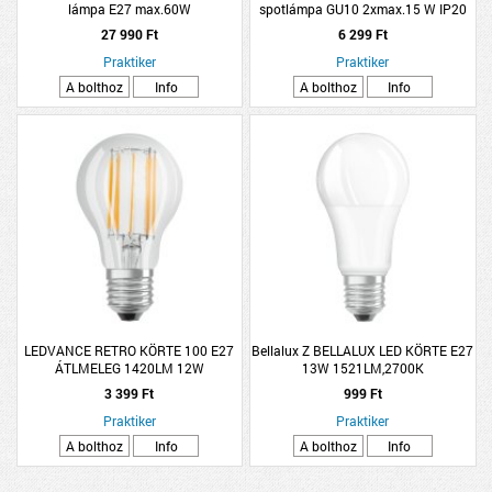
lámpa E27 max.60W
spotlámpa GU10 2xmax.15 W IP20
L25 cm fekete/arany
27 990 Ft
6 299 Ft
Praktiker
Praktiker
A bolthoz
Info
A bolthoz
Info
LEDVANCE RETRO KÖRTE 100 E27
Bellalux Z BELLALUX LED KÖRTE E27
ÁTLMELEG 1420LM 12W
13W 1521LM,2700K
3 399 Ft
999 Ft
Praktiker
Praktiker
A bolthoz
Info
A bolthoz
Info