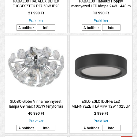
RÁBALUX RÁBALUX DEREK
RÁBALUX Rábalux Hopply
FÜGGESZTÉK E27 60W IP20
mennyezeti LED lámpa 24W 1440lm
27,5X177CM MATT FEHÉR
nyuszi mintás
21 990 Ft
13 990 Ft
Praktiker
Praktiker
A bolthoz
Info
A bolthoz
Info
GLOBO Globo Virina mennyezeti
EGLO EGLO IDUN-E LED
lámpa G9 max.10x7W fényforrás
MENNYEZETI LÁMPA 12W 1325LM
nélküli IP20 39cm krómozott
4000K IP20 16CM FEKETE
40 990 Ft
2 999 Ft
Praktiker
Praktiker
A bolthoz
Info
A bolthoz
Info