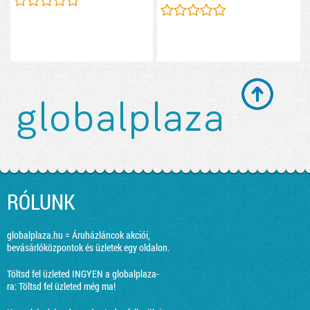
RÓLUNK
globalplaza.hu = Áruházláncok akciói,
bevásárlóközpontok és üzletek egy oldalon.
Töltsd fel üzleted INGYEN a globalplaza-
ra:
Töltsd fel üzleted még ma!