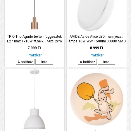
TRIO Trio Agudo beltéri függeszték
AVIDE Avide Alice LED mennyezeti
E27 max.1x10W ff.nélk. 150x12cm
lámpa 18W WW 1500lm 3000K SMD
fém világosbarna
IP44 D:33cm fehér
7 999 Ft
8 999 Ft
Praktiker
Praktiker
A bolthoz
Info
A bolthoz
Info