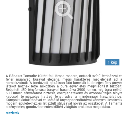
1 kép
A Rábalux Tamarite kültéri fali lámpa modern, antracit színű fémházzal és
fehér műanyag búrával elegáns, mégis karakteres megjelenést ad a
homlokzatnak. A bordázott, spirálisan futó lamellák különleges fény-árnyék
játékot hoznak létre, miközben a búra egyenletes megvilágítást biztosít.
Beépített LED fényforrása búrával használva 3900 lumen, míg búra nélkül
600 lumen fényáramot biztosít, energiahatékony és azonnal teljes fényre
kapcsol, természetes hatású fényt adva a mindennapi használathoz.
Kompakt kialakításával és időtálló anyaghasználatával könnyen illeszkedik
modern épületekhez, és letisztult stílusával növeli az összképet. A Tamarite
a kényelmes, gondozásmentes kültéri világítás praktikus megoldása.
részletek...