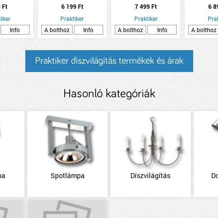
MES
17W 2000LM 3000K IP20
szpot lámpa E14 max.
NAPE
 Ft
6 199 Ft
7 499 Ft
6 8
28,5CM FEKETE
2x10W L35cm szürkebézs
LESZÚRH
iker
Praktiker
Praktiker
0,5W 50LM
Pra
11X26C
Info
A bolthoz
Info
A bolthoz
Info
A bolthoz
Praktiker díszvilágítás termékek és árak
Hasonló kategóriák
pa
Spotlámpa
Díszvilágítás
D