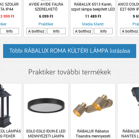
AC SZOLÁR
AVIDE AVIDE FALRA
RÁBALUX 6513 Karen,
ANCO COLO
TA IP44
SZERELHETŐ
szpot lámpa beépített LED
E27 60W I
OLÓVAL
MENNYEZETI LÁMPA LED
fényforrással LED 2x 4W
ÁLLÓ FEKE
3 999 Ft
6 099 Ft
11 489 Ft
9 6
CM BARNA
24W 2600LM 4000K NW
antracit/ króm
iker
KEREK MŰANYAG
Praktiker
Media Markt
Pra
Info
A bolthoz
Info
A bolthoz
Info
A bolthoz
Többi RÁBALUX ROMA KÜLTÉRI LÁMPA listázása
Praktiker további termékek
KÜL LÁMPÁS
EGLO EGLO IDUN-E LED
RÁBALUX Rábalux
RÁBALUX
EG FEHÉR
MENNYEZETI LÁMPA
Tisandra mennyezeti
NANTES L