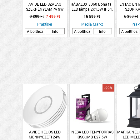
AVIDE LED SZALAG
RÁBALUX 8060 Bona fali
ENTAC ENT
SZEKRÉNYLÁMPA 9W
LED lámpa 2x4,5W IP54,
SZURIKÁ
4000K IP44 SMD2835
antracit szürke
KAPCS
9 899 Ft
7 499 Ft
16 599 Ft
6 399 Ft
SZENZORRAL 60CM
10X11X28
Praktiker
Media Markt
Prakt
A bolthoz
Info
A bolthoz
Info
A bolthoz
-29%
AVIDE HELIOS LED
INESA LED FÉNYFORRÁS
MÁRKA NÉL
MENNYEZETI 24W
KISGÖMB E27 5W
LED MEL