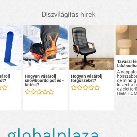
Díszvilágítás hírek
Tavaszi f
lakásodb
A nappalo
hosszabba
árolj
Hogyan vásárolj
Hogyan vásárolj
de mindig 
ot?
snowboardcipőt és -
forgószéket?
kis extra 
kötést?
az életter
H&M HOM
jóvoltából