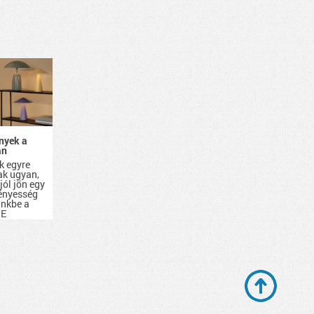
ények a
an
k egyre
k ugyan,
jól jön egy
fényesség
ünkbe a
E
.