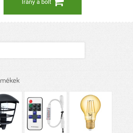
Irány a bolt
rmékek