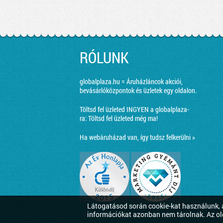
RÓLUNK
globalplaza.hu = Áruházláncok akciói,
bevásárlóközpontok és üzletek egy oldalon.
Töltsd fel üzleted INGYEN a globalplaza-
ra:
Töltsd fel üzleted még ma!
Ha webáruházad van, így tudsz felkerülni »
Látogatásod során cookie-kat használunk, a
információkat azonban nem tárolnak. Az ol