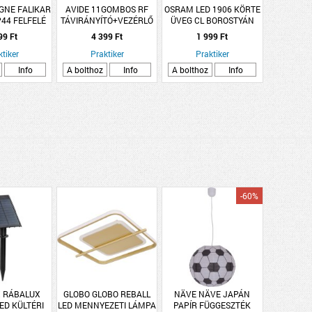
GNE FALIKAR
AVIDE 11GOMBOS RF
OSRAM LED 1906 KÖRTE
P44 FELFELÉ
TÁVIRÁNYÍTÓ+VEZÉRLŐ
ÜVEG CL BOROSTYÁN
TE (294762)
99 Ft
4 399 Ft
1 999 Ft
ktiker
Praktiker
Praktiker
Info
A bolthoz
Info
A bolthoz
Info
-60%
 RÁBALUX
GLOBO GLOBO REBALL
NÄVE NÄVE JAPÁN
ED KÜLTÉRI
LED MENNYEZETI LÁMPA
PAPÍR FÜGGESZTÉK