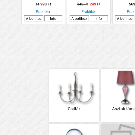
2000LM 38CM 4000K
ELE
14 990 Ft
349 Ft
249 Ft
569
CSILLAG ÉS KRISTÁLY
EFFEKTEL
Praktiker
Praktiker
Prakt
A bolthoz
Info
A bolthoz
Info
A bolthoz
Csillár
Asztali lám