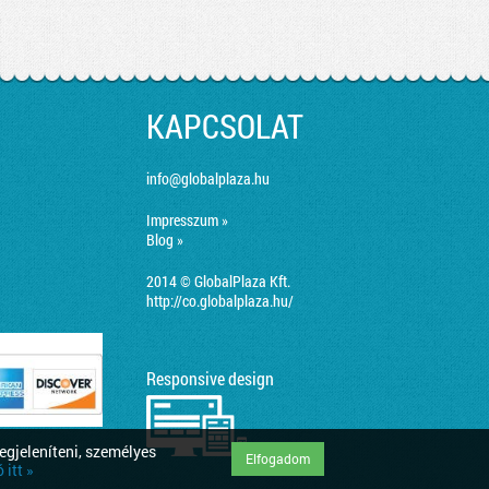
KAPCSOLAT
info@globalplaza.hu
Impresszum »
Blog »
2014 © GlobalPlaza Kft.
http://co.globalplaza.hu/
Responsive design
egjeleníteni, személyes
Elfogadom
itt »