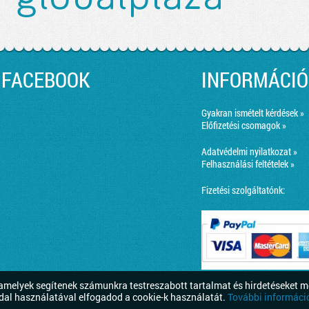
FACEBOOK
INFORMÁCIÓ
Gyakran ismételt kérdések »
Előfizetési csomagok »
Adatvédelmi nyilatkozat »
Felhasználási feltételek »
Fizetési szolgáltatónk:
melyek segítenek számunkra testreszabott tartalmat és hirdetéseket m
dal használatával elfogadod a cookie-k használatát.
További információ 