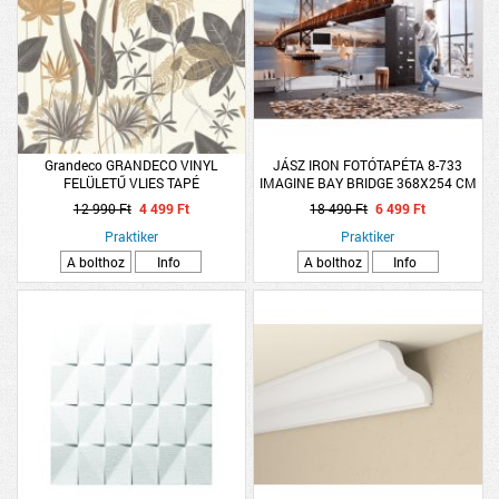
Grandeco GRANDECO VINYL
JÁSZ IRON FOTÓTAPÉTA 8-733
FELÜLETŰ VLIES TAPÉ
IMAGINE BAY BRIDGE 368X254 CM
12 990 Ft
4 499 Ft
18 490 Ft
6 499 Ft
Praktiker
Praktiker
A bolthoz
Info
A bolthoz
Info