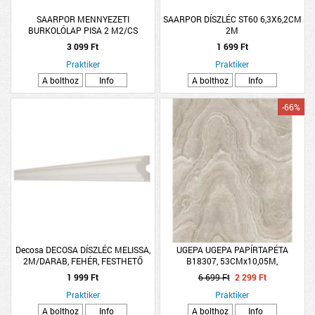
SAARPOR MENNYEZETI
SAARPOR DÍSZLÉC ST60 6,3X6,2CM
BURKOLÓLAP PISA 2 M2/CS
2M
50X50CM
3 099 Ft
1 699 Ft
Praktiker
Praktiker
A bolthoz
Info
A bolthoz
Info
-66%
Decosa DECOSA DÍSZLÉC MELISSA,
UGEPA UGEPA PAPÍRTAPÉTA
2M/DARAB, FEHÉR, FESTHETŐ
B18307, 53CMx10,05M,
VILÁGOSSZÜRKE-ARANY FAEREZET
1 999 Ft
6 699 Ft
2 299 Ft
MINTÁS
Praktiker
Praktiker
A bolthoz
Info
A bolthoz
Info