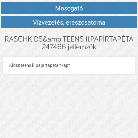
Mosogató
Vízvezetés, ereszcsatorna
RASCHKIDS&amp;TEENS II.PAPÍRTAPÉTA
247466 jellemzők
Kids&teens ii.papírtapéta *kap*