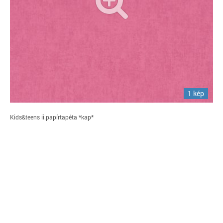
1 kép
Kids&teens ii.papírtapéta *kap*