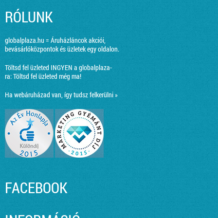
RÓLUNK
globalplaza.hu = Áruházláncok akciói,
bevásárlóközpontok és üzletek egy oldalon.
Töltsd fel üzleted INGYEN a globalplaza-
ra:
Töltsd fel üzleted még ma!
Ha webáruházad van, így tudsz felkerülni »
FACEBOOK