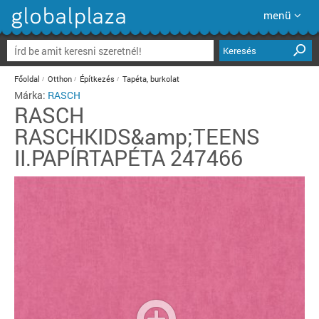
menü
Keresés
Főoldal
Otthon
Építkezés
Tapéta, burkolat
Márka:
RASCH
RASCH
RASCHKIDS&amp;TEENS
II.PAPÍRTAPÉTA 247466