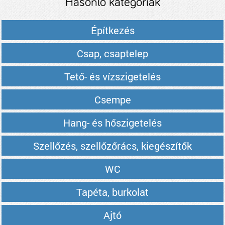
Hasonló kategóriák
Építkezés
Csap, csaptelep
Tető- és vízszigetelés
Csempe
Hang- és hőszigetelés
Szellőzés, szellőzőrács, kiegészítők
WC
Tapéta, burkolat
Ajtó