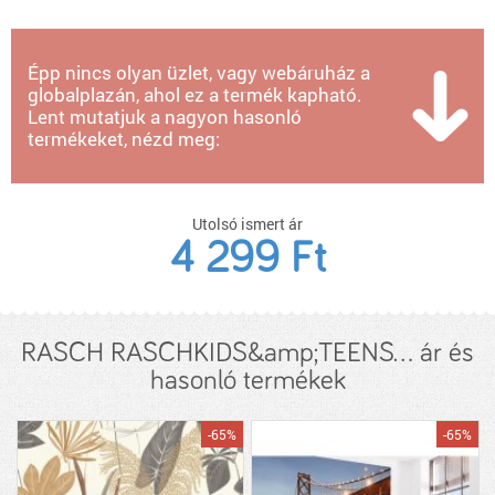
Épp nincs olyan üzlet, vagy webáruház a
globalplazán, ahol ez a termék kapható.
Lent mutatjuk a nagyon hasonló
termékeket, nézd meg:
Utolsó ismert ár
4 299 Ft
RASCH RASCHKIDS&amp;TEENS... ár és
hasonló termékek
-65%
-65%