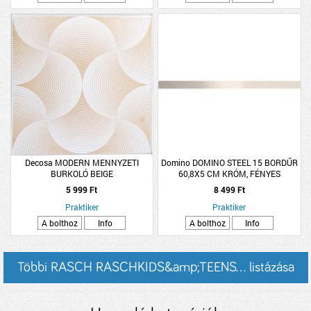
Decosa MODERN MENNYZETI
Domino DOMINO STEEL 15 BORDŰR
BURKOLÓ BEIGE
60,8X5 CM KRÓM, FÉNYES
5 999 Ft
8 499 Ft
Praktiker
Praktiker
A bolthoz
Info
A bolthoz
Info
Többi RASCH RASCHKIDS&amp;TEENS... listázása