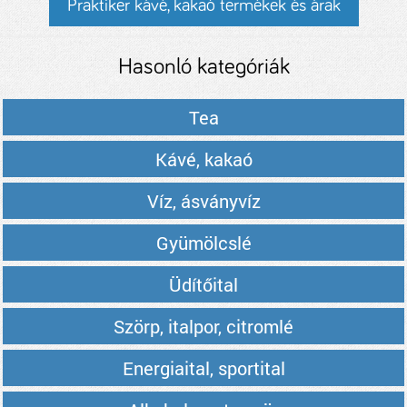
Praktiker kávé, kakaó termékek és árak
Hasonló kategóriák
Tea
Kávé, kakaó
Víz, ásványvíz
Gyümölcslé
Üdítőital
Szörp, italpor, citromlé
Energiaital, sportital