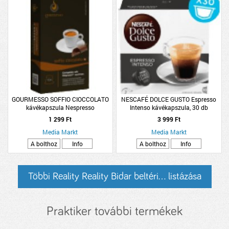
GOURMESSO SOFFIO CIOCCOLATO
NESCAFÉ DOLCE GUSTO Espresso
kávékapszula Nespresso
Intenso kávékapszula, 30 db
kávéfőzőhöz, csokoládé ízű
1 299 Ft
3 999 Ft
Media Markt
Media Markt
A bolthoz
Info
A bolthoz
Info
Többi Reality Reality Bidar beltéri... listázása
Praktiker további termékek