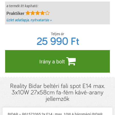
a termék itt kapható:
Praktiker
üzlet adatlapja, nyitvatartás »
Teljes ár
25 990
Ft
Irány a bolt
Reality Bidar beltéri fali spot E14 max.
3x10W 27x58cm fa-fém kávé-arany
jellemzők
BIDAR – R61573365 3x E14 · max. 10W A háromágú BIDAR