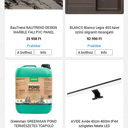
BauTrend BAUTREND DESIGN
BLANCO Blanco Legra 45S kávé
MARBLE FALI PVC PANEL
színű silgranit mosogató
1,22X2,8M MARMO, FÉNYES
csepptálcával
25 958 Ft
92 990 Ft
FELÜLETŰ
Praktiker
Praktiker
A bolthoz
Info
A bolthoz
Info
Greenman GREENMAN POND
AVIDE Avide 40cm 460lm IP44
TERMÉSZETES TÓÁPOLÓ
szögletes fekete LED