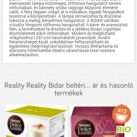
mennyezeti lámpa különleges, otthonos hangulatot teremt
otthonában, és bármely szoba ragyogó központi elemévé
válik. A fény lágyan világít át a mintákon, egyedi fényjátékot
teremtve a környezetben. A lámpa természetes fa díszítése
fokozza a meleg, kényelmes hangulatot. A BIDAR valóban
vizuális fénypont otthonos hangulattal! A kávé- és aranyszínű
fém, a természetes fa díszítés és a játékos dizájn izgalmas
díszítőelemet alkot otthonában. Modern és megbízható
világításhoz LED-izzó használatát javasoljuk. Kiváló
fényminőséget kínál, sokoldalúan felhasználható és
egyenletes megvilágítást biztosít. Hosszú élettartama és
alacsony hőtermelése ideális választássá teszi számos
alkalmazáshoz.
Reality Reality Bidar beltéri... ár és hasonló
termékek