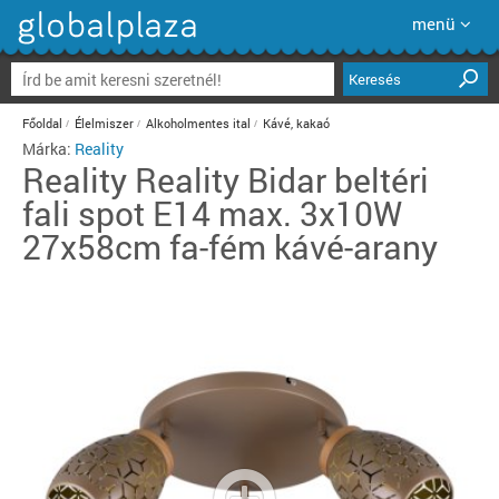
menü
Keresés
Főoldal
Élelmiszer
Alkoholmentes ital
Kávé, kakaó
Márka:
Reality
Reality
Reality Bidar beltéri
fali spot E14 max. 3x10W
27x58cm fa-fém kávé-arany