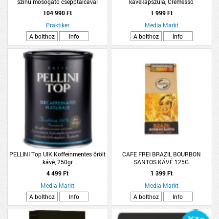
színű mosogató csepptálcával
kávékapszula, Cremesso
kávéfőzőhöz
104 990 Ft
1 999 Ft
Praktiker
Media Markt
A bolthoz
Info
A bolthoz
Info
PELLINI Top UIK Koffeinmentes őrölt
CAFE FREI BRAZIL BOURBON
kávé, 250gr
SANTOS KÁVÉ 125G
4 499 Ft
1 399 Ft
Media Markt
Media Markt
A bolthoz
Info
A bolthoz
Info