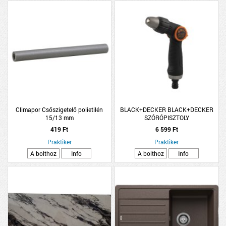
Climapor Csőszigetelő polietilén
BLACK+DECKER BLACK+DECKER
15/13 mm
SZÓRÓPISZTOLY
419 Ft
6 599 Ft
Praktiker
Praktiker
A bolthoz
Info
A bolthoz
Info