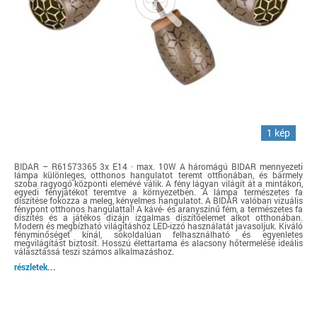
1 kép
BIDAR – R61573365 3x E14 · max. 10W A háromágú BIDAR mennyezeti
lámpa különleges, otthonos hangulatot teremt otthonában, és bármely
szoba ragyogó központi elemévé válik. A fény lágyan világít át a mintákon,
egyedi fényjátékot teremtve a környezetben. A lámpa természetes fa
díszítése fokozza a meleg, kényelmes hangulatot. A BIDAR valóban vizuális
fénypont otthonos hangulattal! A kávé- és aranyszínű fém, a természetes fa
díszítés és a játékos dizájn izgalmas díszítőelemet alkot otthonában.
Modern és megbízható világításhoz LED-izzó használatát javasoljuk. Kiváló
fényminőséget kínál, sokoldalúan felhasználható és egyenletes
megvilágítást biztosít. Hosszú élettartama és alacsony hőtermelése ideális
választássá teszi számos alkalmazáshoz.
részletek...