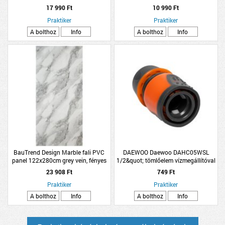
KONCENTRÁTUM 5 L
tükörmegvilágító lámpa
17 990 Ft
10 990 Ft
Praktiker
Praktiker
A bolthoz
Info
A bolthoz
Info
BauTrend Design Marble fali PVC
DAEWOO Daewoo DAHC05WSL
panel 122x280cm grey vein, fényes
1/2&quot; tömlőelem vízmegállítóval
felületű
23 908 Ft
749 Ft
Praktiker
Praktiker
A bolthoz
Info
A bolthoz
Info