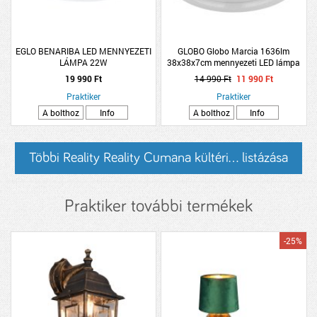
EGLO BENARIBA LED MENNYEZETI
GLOBO Globo Marcia 1636lm
LÁMPA 22W
38x38x7cm mennyezeti LED lámpa
19 990 Ft
14 990 Ft
11 990 Ft
Praktiker
Praktiker
A bolthoz
Info
A bolthoz
Info
Többi Reality Reality Cumana kültéri... listázása
Praktiker további termékek
-25%