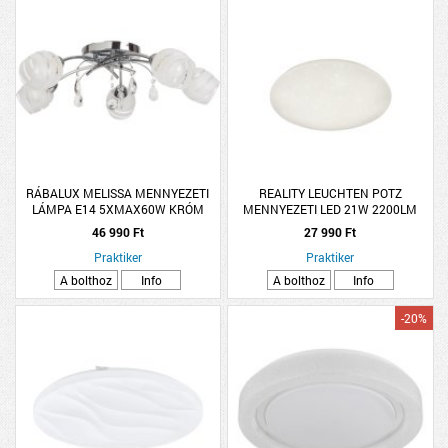
RÁBALUX MELISSA MENNYEZETI
REALITY LEUCHTEN POTZ
LÁMPA E14 5XMAX60W KRÓM
MENNYEZETI LED 21W 2200LM
50CM 4000K CSILLAG
46 990 Ft
27 990 Ft
EFF/KAPCS.DIMM IP44
Praktiker
Praktiker
A bolthoz
Info
A bolthoz
Info
-20%