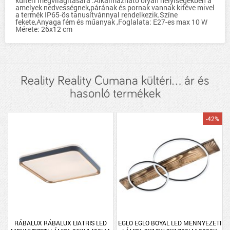
kültéri megvilágítására .Alkalmazható olyan helyíségekben a
amelyek nedvességnek,párának és pornak vannak kitéve mivel
a termék IP65-ös tanusítvánnyal rendelkezik.Színe
fekete,Anyaga fém és műanyak ,Foglalata: E27-es max 10 W
Mérete: 26x12 cm
Reality Reality Cumana kültéri... ár és
hasonló termékek
-42%
RÁBALUX RÁBALUX LIATRIS LED
EGLO EGLO BOYAL LED MENNYEZETI