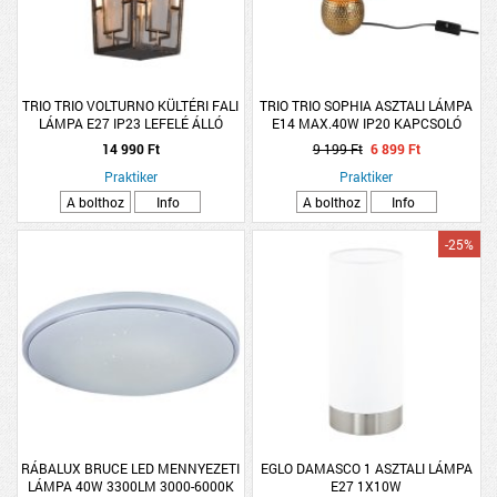
TRIO TRIO VOLTURNO KÜLTÉRI FALI
TRIO TRIO SOPHIA ASZTALI LÁMPA
LÁMPA E27 IP23 LEFELÉ ÁLLÓ
E14 MAX.40W IP20 KAPCSOLÓ
30X15X19CM ANTIK BRONZ
26X16CM ARANY-ZÖLD
14 990 Ft
9 199 Ft
6 899 Ft
Praktiker
Praktiker
A bolthoz
Info
A bolthoz
Info
-25%
RÁBALUX BRUCE LED MENNYEZETI
EGLO DAMASCO 1 ASZTALI LÁMPA
LÁMPA 40W 3300LM 3000-6000K
E27 1X10W