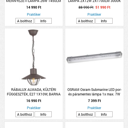
MENNYEZETI LÁMPA 26W 1450LM
LÁMPA 2X12W 2X1700LM 3000K
3000K IP20 39,5CM SZÜRKE-ARANY
IP20 78X40CM RUSZTIKUS FA
14 990 Ft
88 990 Ft
51 990 Ft
Praktiker
Praktiker
A bolthoz
Info
A bolthoz
Info
RÁBALUX ALMADA, KÜLTÉRI
OSRAM Osram Submarine LED por-
FÜGGESZTÉK, E27 1X10W, BARNA
és páramentes lámpa 1x max. 7W
4000K 700lm IP65 60cm
16 990 Ft
7 399 Ft
Praktiker
Praktiker
A bolthoz
Info
A bolthoz
Info