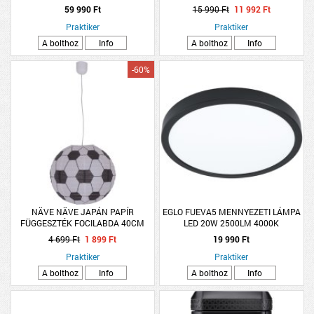
IP20 RGB CSILLOGÓ EFFEKT
59 990 Ft
15 990 Ft
11 992 Ft
DIMMELHETŐ 59CM
Praktiker
Praktiker
A bolthoz
Info
A bolthoz
Info
-60%
NÄVE NÄVE JAPÁN PAPÍR
EGLO FUEVA5 MENNYEZETI LÁMPA
FÜGGESZTÉK FOCILABDA 40CM
LED 20W 2500LM 4000K
KEREK
ÁTMÉRŐ:28,5CM FEKETE
4 699 Ft
1 899 Ft
19 990 Ft
Praktiker
Praktiker
A bolthoz
Info
A bolthoz
Info