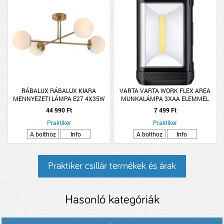
RÁBALUX RÁBALUX KIARA
VARTA VARTA WORK FLEX AREA
MENNYEZETI LÁMPA E27 4X35W
MUNKALÁMPA 3XAA ELEMMEL
IP20 77X13X30CM ARANY
44 990 Ft
7 499 Ft
Praktiker
Praktiker
A bolthoz
Info
A bolthoz
Info
Praktiker csillár termékek és árak
Hasonló kategóriák