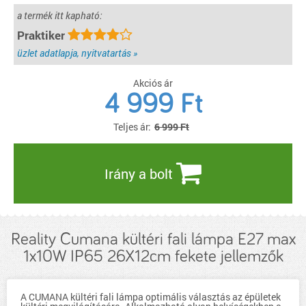
a termék itt kapható:
Praktiker
üzlet adatlapja, nyitvatartás »
Akciós ár
4 999
Ft
Teljes ár:
6 999 Ft
Irány a bolt
Reality Cumana kültéri fali lámpa E27 max
1x10W IP65 26X12cm fekete jellemzők
A CUMANA kültéri fali lámpa optimális választás az épületek