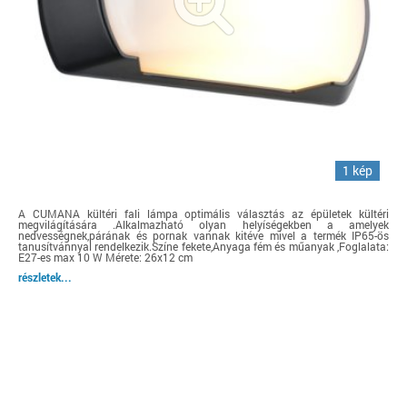
1 kép
A CUMANA kültéri fali lámpa optimális választás az épületek kültéri
megvilágítására .Alkalmazható olyan helyíségekben a amelyek
nedvességnek,párának és pornak vannak kitéve mivel a termék IP65-ös
tanusítvánnyal rendelkezik.Színe fekete,Anyaga fém és műanyak ,Foglalata:
E27-es max 10 W Mérete: 26x12 cm
részletek...