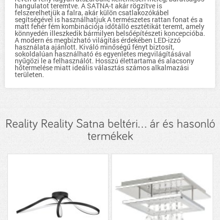
hangulatot teremtve. A SATNA-t akár rögzítve is
felszerelhetjük a falra, akár külön csatlakozókábel
segítségével is használhatjuk A természetes rattan fonat és a
matt fehér fém kombinációja időtálló esztétikát teremt, amely
könnyedén illeszkedik bármilyen belsőépítészeti koncepcióba.
A modern és megbízható világítás érdekében LED-izzó
használata ajánlott. Kiváló minőségű fényt biztosít,
sokoldalúan használható és egyenletes megvilágításával
nyűgözi le a felhasználót. Hosszú élettartama és alacsony
hőtermelése miatt ideális választás számos alkalmazási
területen.
Reality Reality Satna beltéri... ár és hasonló
termékek