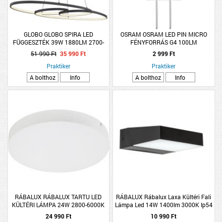
GLOBO GLOBO SPIRA LED
OSRAM OSRAM LED PIN MICRO
FÜGGESZTÉK 39W 1880LM 2700-
FÉNYFORRÁS G4 100LM
6500K IP20 100X36X120CM MATT
51 990 Ft
35 990 Ft
2 999 Ft
FEKETE
Praktiker
Praktiker
A bolthoz
Info
A bolthoz
Info
RÁBALUX RÁBALUX TARTU LED
RÁBALUX Rábalux Laxa Kültéri Fali
KÜLTÉRI LÁMPA 24W 2800-6000K
Lámpa Led 14W 1400lm 3000K Ip54
IP44 MOZGÁSÉRZÉKELŐS
18X6cm Fekete
24 990 Ft
10 990 Ft
4X30X30CM MATT FEHÉR