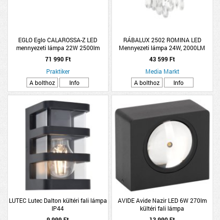
EGLO Eglo CALAROSSA-Z LED
RÁBALUX 2502 ROMINA LED
mennyezeti lámpa 22W 2500lm
Mennyezeti lámpa 24W, 2000LM
2700-6500K IP20 RGB 75x23cm
króm
71 990 Ft
43 599 Ft
fekete
Praktiker
Media Markt
A bolthoz
Info
A bolthoz
Info
LUTEC Lutec Dalton kültéri fali lámpa
AVIDE Avide Nazir LED 6W 270lm
IP44
kültéri fali lámpa
9 999 Ft
13 990 Ft