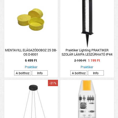
MENTAVILL ELÁGAZÓDOBOZ 25 DB-
Praktiker Lighting PRAKTIKER
OS D-8001
SZOLÁR LÁMPA LESZÚRHATÓ IP44
MELEGFEHÉR LED 7,5X30CM
6 499 Ft
2 199 Ft
1 199 Ft
MŰANYAG FEKETE
Praktiker
Praktiker
A bolthoz
Info
A bolthoz
Info
-31%