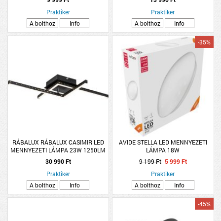
Praktiker
Praktiker
A bolthoz
Info
A bolthoz
Info
-35%
RÁBALUX RÁBALUX CASIMIR LED
AVIDE STELLA LED MENNYEZETI
MENNYEZETI LÁMPA 23W 1250LM
LÁMPA 18W
4000K IP20 62,5X38,5CM M.FEK
30 990 Ft
9 199 Ft
5 999 Ft
Praktiker
Praktiker
A bolthoz
Info
A bolthoz
Info
-45%