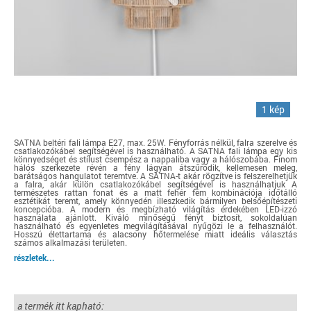
1 kép
SATNA beltéri fali lámpa E27, max. 25W. Fényforrás nélkül, falra szerelve és
csatlakozókábel segítségével is használható. A SATNA fali lámpa egy kis
könnyedséget és stílust csempész a nappaliba vagy a hálószobába. Finom
hálós szerkezete révén a fény lágyan átszűrődik, kellemesen meleg,
barátságos hangulatot teremtve. A SATNA-t akár rögzítve is felszerelhetjük
a falra, akár külön csatlakozókábel segítségével is használhatjuk A
természetes rattan fonat és a matt fehér fém kombinációja időtálló
esztétikát teremt, amely könnyedén illeszkedik bármilyen belsőépítészeti
koncepcióba. A modern és megbízható világítás érdekében LED-izzó
használata ajánlott. Kiváló minőségű fényt biztosít, sokoldalúan
használható és egyenletes megvilágításával nyűgözi le a felhasználót.
Hosszú élettartama és alacsony hőtermelése miatt ideális választás
számos alkalmazási területen.
részletek...
a termék itt kapható: