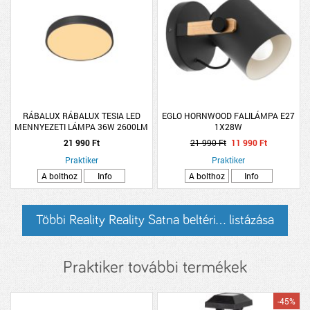
RÁBALUX RÁBALUX TESIA LED
EGLO HORNWOOD FALILÁMPA E27
MENNYEZETI LÁMPA 36W 2600LM
1X28W
3000K IP20 40CM MATT FEKETE
21 990 Ft
21 990 Ft
11 990 Ft
Praktiker
Praktiker
A bolthoz
Info
A bolthoz
Info
Többi Reality Reality Satna beltéri... listázása
Praktiker további termékek
-45%