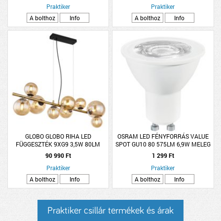
Praktiker
Praktiker
A bolthoz
Info
A bolthoz
Info
GLOBO GLOBO RIHA LED
OSRAM LED FÉNYFORRÁS VALUE
FÜGGESZTÉK 9XG9 3,5W 80LM
SPOT GU10 80 575LM 6,9W MELEG
3000K IP20 86,6X36X120CM MATT
36° 15000H
90 990 Ft
1 299 Ft
FEKETE-SÁRGARÉZ SZÍNŰ
Praktiker
Praktiker
A bolthoz
Info
A bolthoz
Info
Praktiker csillár termékek és árak