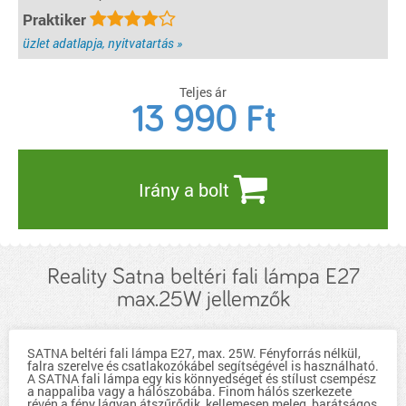
Praktiker
üzlet adatlapja, nyitvatartás »
Teljes ár
13 990
Ft
Irány a bolt
Reality Satna beltéri fali lámpa E27
max.25W jellemzők
SATNA beltéri fali lámpa E27, max. 25W. Fényforrás nélkül,
falra szerelve és csatlakozókábel segítségével is használható.
A SATNA fali lámpa egy kis könnyedséget és stílust csempész
a nappaliba vagy a hálószobába. Finom hálós szerkezete
révén a fény lágyan átszűrődik, kellemesen meleg, barátságos