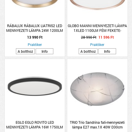
RÁBALUX RÁBALUX LIATRIS2 LED
GLOBO MANNI MENNYEZETI LÁMPA
MENNYEZETI LÁMPA 24W 1200LM
1XLED 1100LM FÉM FEKETE-
3000K IP20 38,5CM SZÜRKE
BRONZ,2700-6500K
13 990 Ft
28 990 Ft
11 596 Ft
Praktiker
Praktiker
A bolthoz
Info
A bolthoz
Info
EGLO EGLO ROVITO LED
TRIO Trio Sandrina fali-mennyezeti
MENNYEZETI LÁMPA 16W 1750LM
lámpa E27 max.1X 40W D30cm
2700-6500K IP44 30CM FEKETE
H9cm üveg fehér