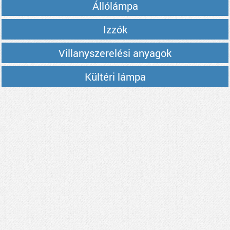
Állólámpa
Izzók
Villanyszerelési anyagok
Kültéri lámpa