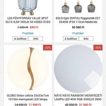
LED FÉNYFORRÁS VALUE SPOT
EGLO Eglo EMPOLI függeszték E27
GU10 4,3W 350LM 50 HIDEG ÜVEG
3X40W IP20 110cm fekete-réz
10000H
1 099 Ft
899 Ft
50 990 Ft
Praktiker
Praktiker
A bolthoz
Info
A bolthoz
Info
-20%
-26%
GLOBO Globo Leticia 33x33x7cm
NÄVE NÄVE RAINBOW MENNYEZETI
1910lm mennyezeti LED lámpa
LÁMPA LED 40W RGB 4300LM 2800-
6500K IP20 DIMMELHETŐ, KRISTÁLY
14 990 Ft
11 990 Ft
42 990 Ft
31 990 Ft