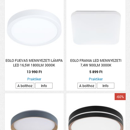
EGLO FUEVA5 MENNYEZETI LÁMPA
EGLO FRANIA LED MENNYEZETI
LED 16,5W 1800LM 3000K
7,4W 900LM 3000K
ÁTMÉRŐ:21CM FEHÉR
13 990 Ft
5 899 Ft
Praktiker
Praktiker
A bolthoz
Info
A bolthoz
Info
-60%