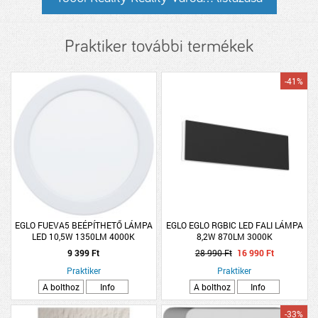
Praktiker további termékek
-41%
EGLO FUEVA5 BEÉPÍTHETŐ LÁMPA
EGLO EGLO RGBIC LED FALI LÁMPA
LED 10,5W 1350LM 4000K
8,2W 870LM 3000K
ÁTMÉRŐ:16,6CM FEHÉR
TÁVIRÁNYÍTÓVAL 27X8CM FEKETE
9 399 Ft
28 990 Ft
16 990 Ft
Praktiker
Praktiker
A bolthoz
Info
A bolthoz
Info
-33%