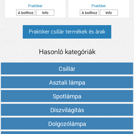
EFFEKT, 58CM
Praktiker
Praktiker
A bolthoz
Info
A bolthoz
Info
Praktiker csillár termékek és árak
Hasonló kategóriák
Csillár
Asztali lámpa
Spotlámpa
Díszvilágítás
Dolgozólámpa