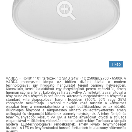
1 kép
VARDA – R64811101 tartozék: 1x SMD, 24W · 1x 2500lm, 2700 - 6500K A
VARDA mennyezeti lámpa az időtlen dizájnt ötvözi a modern
technológiával, így hívogató hangulatot teremt bármely helyiségben.
Klasszikus, kerek kialakítását egy megvilágított perem egészíti ki, amely
finoman szórja a fényt, különleges hatást keltve. A mellékelt távirányítóval a
fény színe és a fényerő is beállítható. Alternatív megoldásként a fényerőt a
standard villanykapcsolóval három lépésben (100%, 50% vagy 25%)
könnyedén beállíthatja. További funkciók közé tartozik a kényelmes
éjszakai fény, a memóriafunkció a kívánt beállításokhoz és az időzítő.
Különleges fénypont a lámpatesten látható csillagfény-effektus, amely
csillogást és eleganciát kölcsönöz bármely helyiségnek. A fehér fémből és
fehér műanyagból készült VARDA a tartós anyagokat ötvözi a stílusos
eleganciával – tökéletes választás modern lakóterekbe! Továbbá a lámpák
modern LED-technológiával rendelkeznek, amely kiváló fényminőséget
biztosít. A LED-es fényforrásokat hosszú élettartam és alacsony hőtermelés
jellemzi.