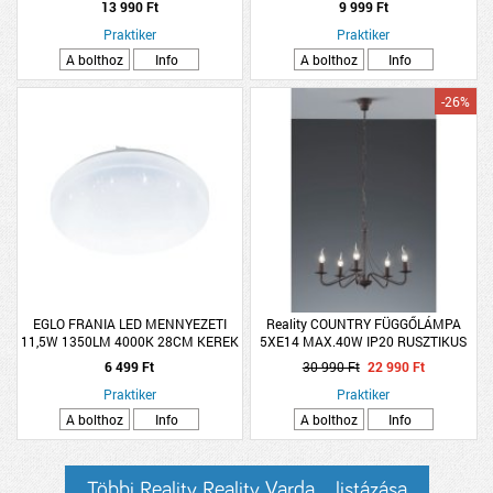
13 990 Ft
9 999 Ft
Praktiker
Praktiker
A bolthoz
Info
A bolthoz
Info
-26%
EGLO FRANIA LED MENNYEZETI
Reality COUNTRY FÜGGŐLÁMPA
11,5W 1350LM 4000K 28CM KEREK
5XE14 MAX.40W IP20 RUSZTIKUS
KRISTÁLY HATÁS
6 499 Ft
30 990 Ft
22 990 Ft
Praktiker
Praktiker
A bolthoz
Info
A bolthoz
Info
Többi Reality Reality Varda... listázása