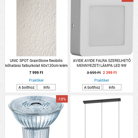
UNIC SPOT GrainStone flexibilis
AVIDE AVIDE FALRA SZERELHETŐ
kőhatású falburkolat 60x120cm krém
MENNYEZETI LÁMPA LED 9W
900LM 3000K WW NÉGYZETES
7 999 Ft
3 599 Ft
2 399 Ft
MŰANYAG
Praktiker
Praktiker
A bolthoz
Info
A bolthoz
Info
-18%