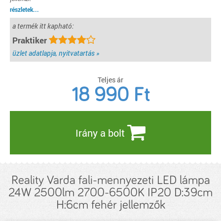
részletek...
a termék itt kapható:
Praktiker
üzlet adatlapja, nyitvatartás »
Teljes ár
18 990
Ft
Irány a bolt
Reality Varda fali-mennyezeti LED lámpa
24W 2500lm 2700-6500K IP20 D:39cm
H:6cm fehér jellemzők