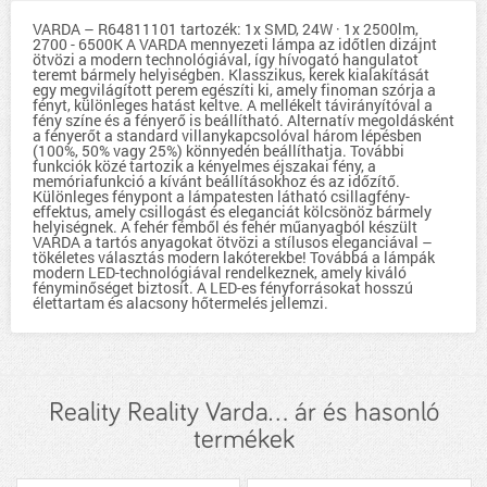
VARDA – R64811101 tartozék: 1x SMD, 24W · 1x 2500lm,
2700 - 6500K A VARDA mennyezeti lámpa az időtlen dizájnt
ötvözi a modern technológiával, így hívogató hangulatot
teremt bármely helyiségben. Klasszikus, kerek kialakítását
egy megvilágított perem egészíti ki, amely finoman szórja a
fényt, különleges hatást keltve. A mellékelt távirányítóval a
fény színe és a fényerő is beállítható. Alternatív megoldásként
a fényerőt a standard villanykapcsolóval három lépésben
(100%, 50% vagy 25%) könnyedén beállíthatja. További
funkciók közé tartozik a kényelmes éjszakai fény, a
memóriafunkció a kívánt beállításokhoz és az időzítő.
Különleges fénypont a lámpatesten látható csillagfény-
effektus, amely csillogást és eleganciát kölcsönöz bármely
helyiségnek. A fehér fémből és fehér műanyagból készült
VARDA a tartós anyagokat ötvözi a stílusos eleganciával –
tökéletes választás modern lakóterekbe! Továbbá a lámpák
modern LED-technológiával rendelkeznek, amely kiváló
fényminőséget biztosít. A LED-es fényforrásokat hosszú
élettartam és alacsony hőtermelés jellemzi.
Reality Reality Varda... ár és hasonló
termékek