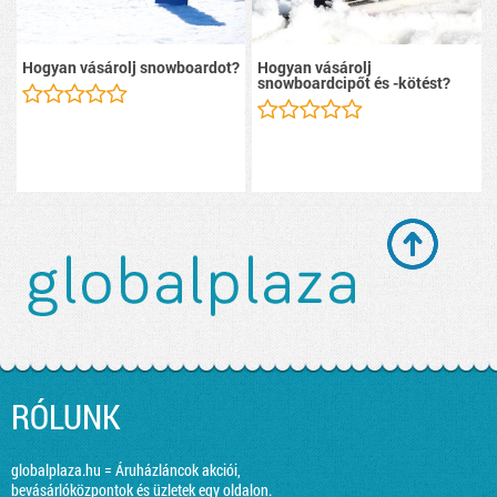
Hogyan vásárolj snowboardot?
Hogyan vásárolj
snowboardcipőt és -kötést?
RÓLUNK
globalplaza.hu = Áruházláncok akciói,
bevásárlóközpontok és üzletek egy oldalon.