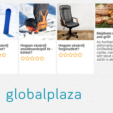
Majdnem 
ami grill!
Az Aucha
sütnivalój
árolj
Hogyan vásárolj
Hogyan vásárolj
Grillkolbá
ot?
snowboardcipőt és -
forgószéket?
csirke, cs
kötést?
sőt! Most
sütőt is a
szerezhete