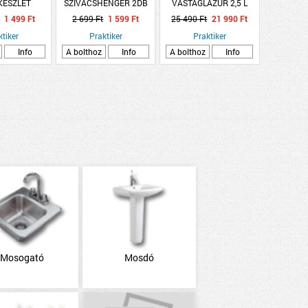
KÉSZLET
SZIVACSHENGER 2DB
VASTAGLAZÚR 2,5 L
0/50MM
MAHAGÓNI,SELYEMF.,OLDÓSZ.
1 499 Ft
2 699 Ft
1 599 Ft
25 490 Ft
21 990 Ft
(R:223312)
ktiker
Praktiker
Praktiker
Info
A bolthoz
Info
A bolthoz
Info
Mosogató
Mosdó