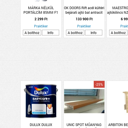
MÁRKA NÉLKÜL
OK DOORS Rift acél kültéri
MAESTRO
PORTÁLCÍM 85MM F1
bejárati ajtó bal antracit
ajtókilincs NZ
CILINDERES ELOXÁLT
100x207cm
négyzet
2 299 Ft
133 900 Ft
6 99
Praktiker
Praktiker
Prakt
A bolthoz
Info
A bolthoz
Info
A bolthoz
-25%
DULUX DULUX
UNIC SPOT MŰANYAG
ARBITON B