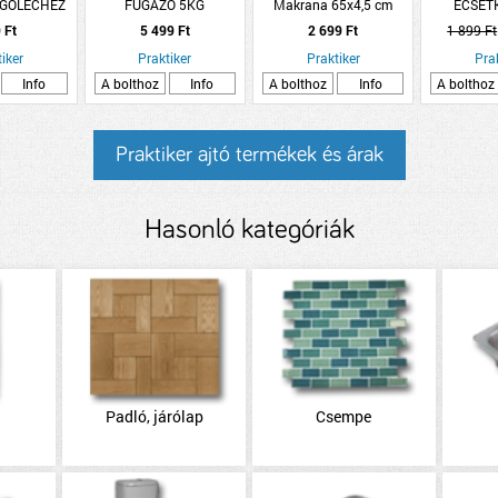
EGŐLÉCHEZ
FUGÁZÓ 5KG
Makrana 65x4,5 cm
ECSET
RSEY TÖLGY
CEMENTSZÜRKE
2db/csomag
20/4
 Ft
5 499 Ft
2 699 Ft
1 899 Ft
SOMAG
iker
Praktiker
Praktiker
Pra
Info
A bolthoz
Info
A bolthoz
Info
A bolthoz
Praktiker ajtó termékek és árak
Hasonló kategóriák
Padló, járólap
Csempe