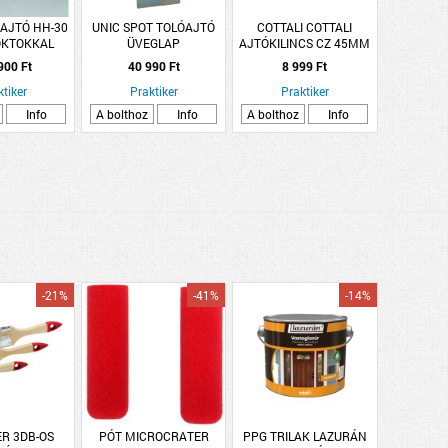
AJTÓ HH-30
UNIC SPOT TOLÓAJTÓ
COTTALI COTTALI
OKTOKKAL
ÜVEGLAP
AJTÓKILINCS CZ 45MM
,RAL9002,KILINCCSEL
2050X850X8MM
SZATÉN KRÓM
900 Ft
40 990 Ft
8 999 Ft
SAVMART TELI
ROZETTÁS SLIM
ktiker
Praktiker
Praktiker
Info
A bolthoz
Info
A bolthoz
Info
-21%
-41%
-14%
R 3DB-OS
PÓT MICROCRATER
PPG TRILAK LAZURÁN