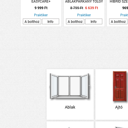
EASYCARE+
ABLAKPÁRKÁNY TÖLGY
HIBRID SZ
FOLTÁLLÓ+KOPÁSBIZTOS
124X25CM
VIGO 60 JE
9 999 Ft
8 799 Ft
6 639 Ft
969
BELTÉRI FALFESTÉK 2,5L
2DB/C
CSIPKÉS JÉGVIRÁG
Praktiker
Praktiker
Prakt
A bolthoz
Info
A bolthoz
Info
A bolthoz
Ablak
Ajtó