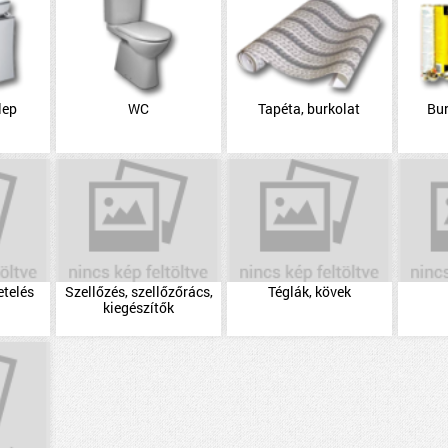
lep
WC
Tapéta, burkolat
Bu
etelés
Szellőzés, szellőzőrács,
Téglák, kövek
kiegészítők