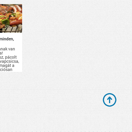
minden,
nnak van
a!
sz, pácolt
evapcsicsa,
 magát a
kciósan
d be.