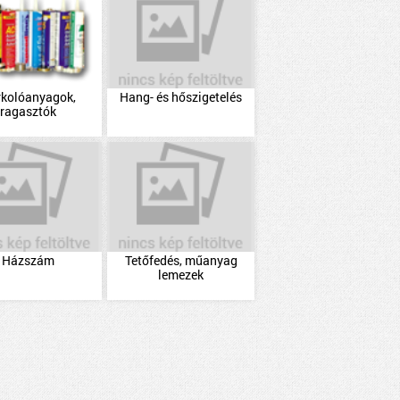
rkolóanyagok,
Hang- és hőszigetelés
ragasztók
Házszám
Tetőfedés, műanyag
lemezek