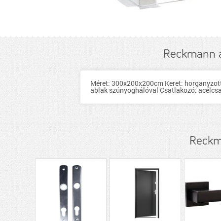
Reckmann a
Méret: 300x200x200cm Keret: horganyzott a
ablak szúnyoghálóval Csatlakozó: acélcs
Reckm