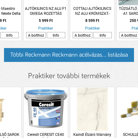
 Maestro
AJTÓKILINCS NZ ALU F1
COTTALI AJTÓKILINCS
TŰZGÁTLÓ 
 fekete Delta
OMEGA ROZETTÁS
NZ ALU KRÓMSZAT.-
A1 SAR
rozettás
KRÓM NUOVA ROZETTÁS
875*2125CM
9 Ft
5 999 Ft
8 599 Ft
250 
iker
Praktiker
Praktiker
Pra
Info
A bolthoz
Info
A bolthoz
Info
A bolthoz
Többi Reckmann Reckmann acélvázas... listázása
Praktiker további termékek
ELSŐ SAROK
Ceresit CERESIT CE40
Kaindl Élzáró Márvány
SCHULLE