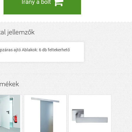
Irány a bolt
l jellemzők
záras ajtó Ablakok: 6 db feltekerhető
rmékek