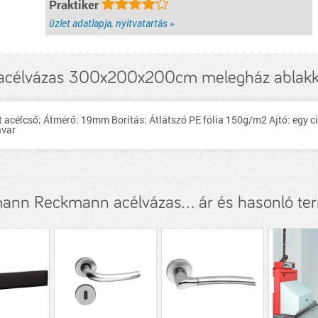
Praktiker
üzlet adatlapja, nyitvatartás »
célvázas 300x200x200cm melegház ablakka
célcső; Átmérő: 19mm Borítás: Átlátszó PE fólia 150g/m2 Ajtó: egy cip
avar
ann Reckmann acélvázas... ár és hasonló te