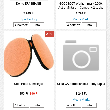
Dorko ERA BEANIE
GOOD LOOT Warhammer 40,000:
Astra Militarum Combat v.2 sapka
(Kiegészítők/Relikviák)
7 999 Ft
4 799 Ft
Sportfactory
Media Markt
A bolthoz
Info
A bolthoz
Info
-13%
Cool Polár fülmelegítő
CENEGA Borderlands 3 - Troy sapka
450 Ft
390 Ft
3 245 Ft
Media Markt
A bolthoz
Info
A bolthoz
Info