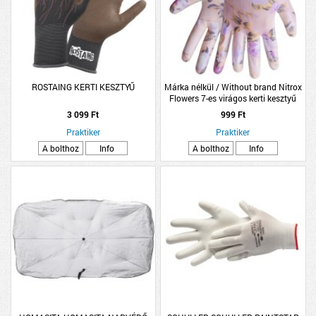
ROSTAING KERTI KESZTYŰ
Márka nélkül / Without brand Nitrox
Flowers 7-es virágos kerti kesztyű
3 099 Ft
999 Ft
Praktiker
Praktiker
A bolthoz
Info
A bolthoz
Info