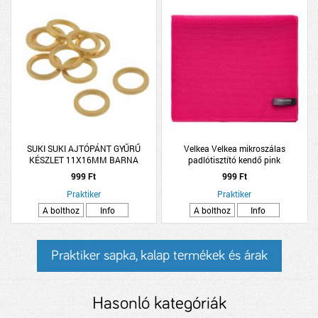
SUKI SUKI AJTÓPÁNT GYŰRŰ
Velkea Velkea mikroszálas
KÉSZLET 11X16MM BARNA
padlótisztító kendő pink
10DB/CSOMAG
999 Ft
999 Ft
Praktiker
Praktiker
A bolthoz
Info
A bolthoz
Info
Praktiker sapka, kalap termékek és árak
Hasonló kategóriák