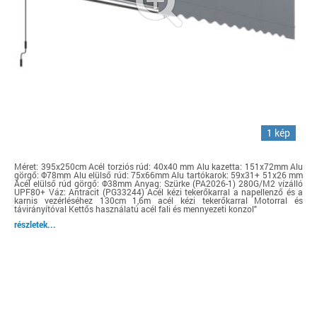
1 kép
Méret: 395x250cm Acél torziós rúd: 40x40 mm Alu kazetta: 151x72mm Alu
görgő: Φ78mm Alu elülső rúd: 75x66mm Alu tartókarok: 59x31+ 51x26 mm
Acél elülső rúd görgő: Φ38mm Anyag: Szürke (PA2026-1) 280G/M2 vízálló
UPF80+ Váz: Antracit (PG33244) Acél kézi tekerőkarral a napellenző és a
karnis vezérléséhez 130cm 1,6m acél kézi tekerőkarral Motorral és
távirányítóval Kettős használatú acél fali és mennyezeti konzol"
részletek...