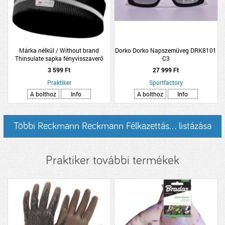
Márka nélkül / Without brand
Dorko Dorko Napszemüveg DRK8101
Thinsulate sapka fényvisszaverő
C3
csíkkal fekete
3 599 Ft
27 999 Ft
Praktiker
Sportfactory
A bolthoz
Info
A bolthoz
Info
Többi Reckmann Reckmann Félkazettás... listázása
Praktiker további termékek