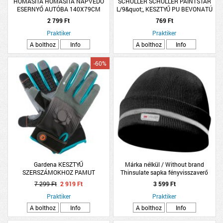
HOMASITA HOMASITA NAPVÉDŐ
SCHULLER SCHULLER PAINTSTAR
ESERNYŐ AUTÓBA 140X79CM
L/9&quot;, KESZTYŰ PU BEVONATÚ
FEHÉR
2 799 Ft
769 Ft
Praktiker
Praktiker
A bolthoz
Info
A bolthoz
Info
-60%
Gardena KESZTYŰ
Márka nélkül / Without brand
SZERSZÁMOKHOZ PAMUT
Thinsulate sapka fényvisszaverő
LÉGÁTERESZTŐ
csíkkal fekete
7 299 Ft
2 919 Ft
3 599 Ft
Praktiker
Praktiker
A bolthoz
Info
A bolthoz
Info