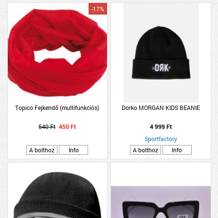
-17%
Topico Fejkendő (multifunkciós)
Dorko MORGAN KIDS BEANIE
540 Ft
450 Ft
4 999 Ft
Sportfactory
A bolthoz
Info
A bolthoz
Info