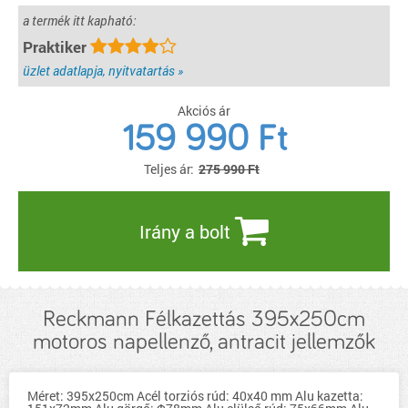
a termék itt kapható:
Praktiker
üzlet adatlapja, nyitvatartás »
Akciós ár
159 990
Ft
Teljes ár:
275 990 Ft
Irány a bolt
Reckmann Félkazettás 395x250cm
motoros napellenző, antracit jellemzők
Méret: 395x250cm Acél torziós rúd: 40x40 mm Alu kazetta: