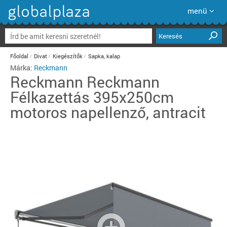
menü
Keresés
Főoldal
Divat
Kiegészítők
Sapka, kalap
Márka:
Reckmann
Reckmann
Reckmann
Félkazettás 395x250cm
motoros napellenző, antracit