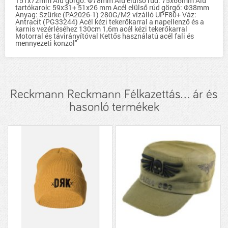
151x72mm Alu görgő: Φ78mm Alu elülső rúd: 75x66mm Alu
tartókarok: 59x31+ 51x26 mm Acél elülső rúd görgő: Φ38mm
Anyag: Szürke (PA2026-1) 280G/M2 vízálló UPF80+ Váz:
Antracit (PG33244) Acél kézi tekerőkarral a napellenző és a
karnis vezérléséhez 130cm 1,6m acél kézi tekerőkarral
Motorral és távirányítóval Kettős használatú acél fali és
mennyezeti konzol"
Reckmann Reckmann Félkazettás... ár és
hasonló termékek