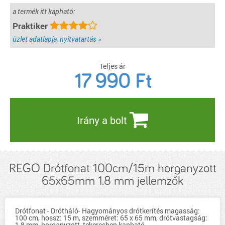
a termék itt kapható:
Praktiker
üzlet adatlapja, nyitvatartás »
Teljes ár
17 990
Ft
Irány a bolt
REGO Drótfonat 100cm/15m horganyzott
65x65mm 1.8 mm jellemzők
Drótfonat - Drótháló- Hagyományos drótkerítés magasság:
100 cm, hossz: 15 m, szemméret: 65 x 65 mm, drótvastagság:
1,8 mm, horganyzott, tekercsben kapható