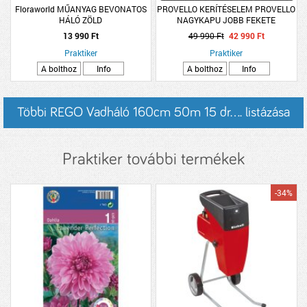
Floraworld MŰANYAG BEVONATOS
PROVELLO KERÍTÉSELEM PROVELLO
HÁLÓ ZÖLD
NAGYKAPU JOBB FEKETE
1500X1500X30MM
13 990 Ft
49 990 Ft
42 990 Ft
Praktiker
Praktiker
A bolthoz
Info
A bolthoz
Info
Többi REGO Vadháló 160cm 50m 15 dr.... listázása
Praktiker további termékek
-34%