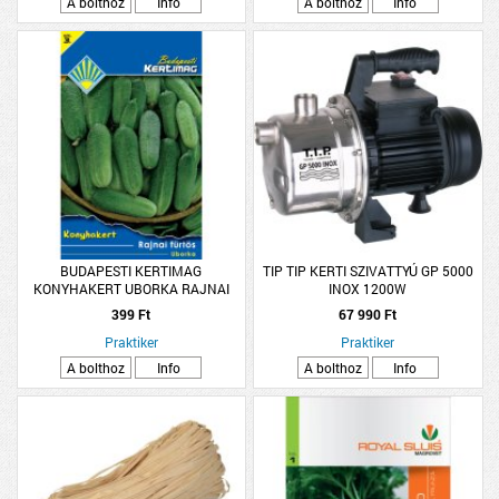
A bolthoz
Info
A bolthoz
Info
BUDAPESTI KERTIMAG
TIP TIP KERTI SZIVATTYÚ GP 5000
KONYHAKERT UBORKA RAJNAI
INOX 1200W
FÜRTŐS
399 Ft
67 990 Ft
Praktiker
Praktiker
A bolthoz
Info
A bolthoz
Info