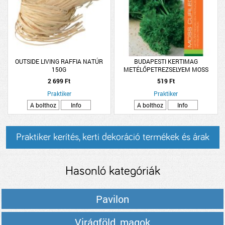
OUTSIDE LIVING RAFFIA NATÚR
BUDAPESTI KERTIMAG
150G
METÉLŐPETREZSELYEM MOSS
2 699 Ft
519 Ft
Praktiker
Praktiker
A bolthoz
Info
A bolthoz
Info
Praktiker kerítés, kerti dekoráció termékek és árak
Hasonló kategóriák
Pavilon
Virágföld, magok