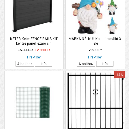
KETER Keter FENCE RAILS-KIT
MÁRKA NÉLKÜL Kerti törpe álló 3-
kerítés panel lezáró sín
féle
173,6x2,5x2,5cm
15 990 Ft
12 990 Ft
2 699 Ft
Praktiker
Praktiker
A bolthoz
Info
A bolthoz
Info
-14%