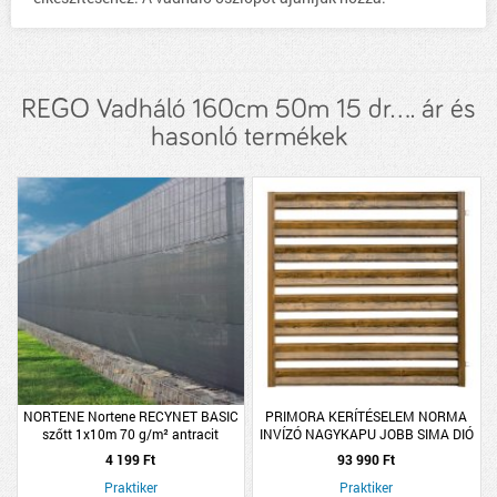
REGO Vadháló 160cm 50m 15 dr.... ár és
hasonló termékek
NORTENE Nortene RECYNET BASIC
PRIMORA KERÍTÉSELEM NORMA
szőtt 1x10m 70 g/m² antracit
INVÍZÓ NAGYKAPU JOBB SIMA DIÓ
árnyékoló háló
1500X1500MM
4 199 Ft
93 990 Ft
Praktiker
Praktiker