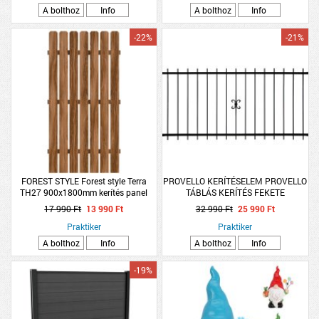
A bolthoz
Info
A bolthoz
Info
-22%
-21%
FOREST STYLE Forest style Terra
PROVELLO KERÍTÉSELEM PROVELLO
TH27 900x1800mm kerítés panel
TÁBLÁS KERÍTÉS FEKETE
2000X1500X30 MM
17 990 Ft
13 990 Ft
32 990 Ft
25 990 Ft
Praktiker
Praktiker
A bolthoz
Info
A bolthoz
Info
-19%