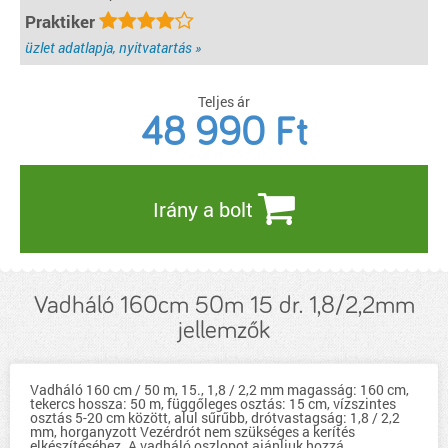
Praktiker
üzlet adatlapja, nyitvatartás »
Teljes ár
48 990
Ft
Irány a bolt
Vadháló 160cm 50m 15 dr. 1,8/2,2mm
jellemzők
Vadháló 160 cm / 50 m, 15., 1,8 / 2,2 mm magasság: 160 cm,
tekercs hossza: 50 m, függőleges osztás: 15 cm, vízszintes
osztás 5-20 cm között, alul sűrűbb, drótvastagság: 1,8 / 2,2
mm, horganyzott Vezérdrót nem szükséges a kerítés
elkészítéséhez. A vadháló oszlopot ajánljuk hozzá.