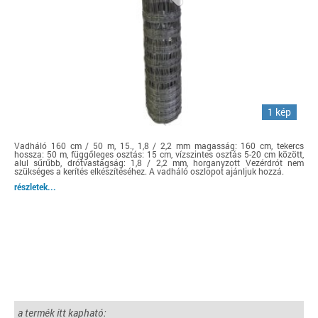
1 kép
Vadháló 160 cm / 50 m, 15., 1,8 / 2,2 mm magasság: 160 cm, tekercs
hossza: 50 m, függőleges osztás: 15 cm, vízszintes osztás 5-20 cm között,
alul sűrűbb, drótvastagság: 1,8 / 2,2 mm, horganyzott Vezérdrót nem
szükséges a kerítés elkészítéséhez. A vadháló oszlopot ajánljuk hozzá.
részletek...
a termék itt kapható: