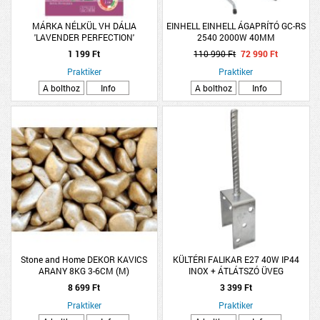
MÁRKA NÉLKÜL VH DÁLIA
EINHELL EINHELL ÁGAPRÍTÓ GC-RS
'LAVENDER PERFECTION'
2540 2000W 40MM
1DB/CSOMAG LILA
1 199 Ft
110 990 Ft
72 990 Ft
Praktiker
Praktiker
A bolthoz
Info
A bolthoz
Info
Stone and Home DEKOR KAVICS
KÜLTÉRI FALIKAR E27 40W IP44
ARANY 8KG 3-6CM (M)
INOX + ÁTLÁTSZÓ ÜVEG
7,6X7,6X40CM
8 699 Ft
3 399 Ft
Praktiker
Praktiker