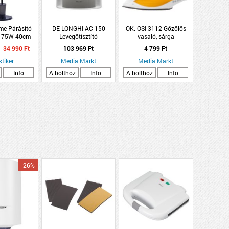
e Párásító
DE-LONGHI AC 150
OK. OSI 3112 Gőzölős
r 75W 40cm
Levegőtisztító
vasaló, sárga
3x127x40cm
34 990 Ft
103 969 Ft
4 799 Ft
ktiker
Media Markt
Media Markt
Info
A bolthoz
Info
A bolthoz
Info
-26%