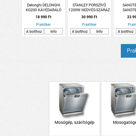
Delonghi DELONGHI
STANLEY PORSZÍVÓ
SANOT
KG200 KÁVÉDARÁLÓ
1200W NEDVES-SZÁRAZ
SANOT
170W
15L B&amp;D BXVC15PE
ZUHANYFOL
18 990 Ft
30 990 Ft
23 9
80 CM 
Praktiker
Praktiker
Prakt
A bolthoz
Info
A bolthoz
Info
A bolthoz
Prak
Mosógép, szárítógép
Mosogatóg