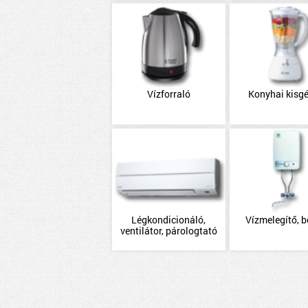
Vízforraló
Konyhai kisg
Légkondicionáló,
Vízmelegítő, b
ventilátor, párologtató