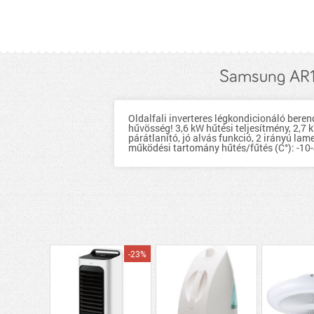
Samsung AR12
Oldalfali inverteres légkondicionáló bere
hűvösség! 3,6 kW hűtési teljesítmény, 2,7 kW
párátlanító, jó alvás funkció, 2 irányú la
működési tartomány hűtés/fűtés (C°): -10
-23%