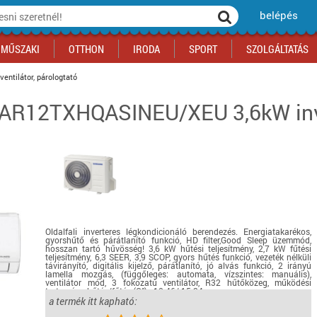
belépés
MŰSZAKI
OTTHON
IRODA
SPORT
SZOLGÁLTATÁS
ventilátor, párologtató
R12TXHQASINEU/XEU 3,6kW inver
ka
yógyszertár
csálnivaló
Sport akciók
Építkezés
Fitneszközpont
Biztonságtechnika
kciók
a
, gördeszka, roller
ék
mékek, sütemények
Szolgáltatás akciók
Szerszám, barkács, alkatrész
Kocsmasport
Ünnepi dekoráció
tító, parkolás
s ital
Iskolakezdés, papír, írószer
Motor
Fűtés
ás akciók
k
l
Háziállatok
Autó
iók
Bébi
Ingatlan
ók
Gyógyászati segédeszköz
Regisztrálj az oldalunkra INGYEN itt ››
Oldalfali inverteres légkondicionáló berendezés. Energiatakarékos,
gyorshűtő és párátlanító funkció, HD filter,Good Sleep üzemmód,
Regisztrálj az oldalunkra INGYEN itt ››
Regisztrálj az oldalunkra INGYEN itt ››
Regisztrálj az oldalunkra INGYEN itt ››
Regisztrálj az oldalunkra INGYEN itt ››
Regisztrálj az oldalunkra INGYEN itt ››
Regisztrálj az oldalunkra INGYEN itt ››
hosszan tartó hűvösség! 3,6 kW hűtési teljesítmény, 2,7 kW fűtési
teljesítmény, 6,3 SEER, 3,9 SCOP, gyors hűtés funkció, vezeték nélküli
Regisztrálj az oldalunkra INGYEN itt ››
távirányító, digitális kijelző, párátlanító, jó alvás funkció, 2 irányú
lamella mozgás, (függőleges: automata, vízszintes: manuális),
ventilátor mód, 3 fokozatú ventilátor, R32 hűtőközeg, működési
tartomány hűtés/fűtés (C°): -10-46/-15-24
a termék itt kapható:
részletek...