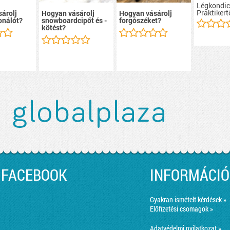
Légkondic
Praktikert
árolj
Hogyan vásárolj
Hogyan vásárolj
onálót?
snowboardcipőt és -
forgószéket?
kötést?
FACEBOOK
INFORMÁCIÓ
Gyakran ismételt kérdések »
Előfizetési csomagok »
Adatvédelmi nyilatkozat »