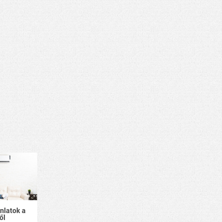
ánlatok a
ől