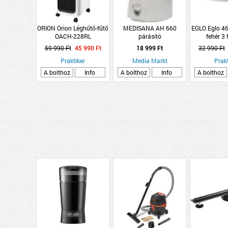
ORION Orion Léghűtő-fűtő
MEDISANA AH 660
EGLO Eglo 4
OACH-228RL
párásító
fehér 3
1000/2000W 5L
mennyezeti
59 990 Ft
45 990 Ft
18 999 Ft
32 990 Ft
Praktiker
Media Markt
Prakt
A bolthoz
Info
A bolthoz
Info
A bolthoz