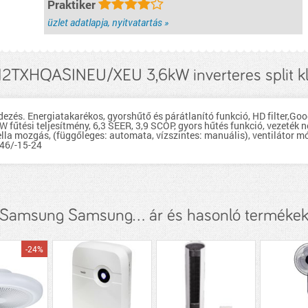
Praktiker
üzlet adatlapja, nyitvatartás »
TXHQASINEU/XEU 3,6kW inverteres split kl
ndezés. Energiatakarékos, gyorshűtő és párátlanító funkció, HD filter,G
 fűtési teljesítmény, 6,3 SEER, 3,9 SCOP, gyors hűtés funkció, vezeték nélk
mella mozgás, (függőleges: automata, vízszintes: manuális), ventilátor m
-46/-15-24
Samsung Samsung... ár és hasonló terméke
-24%