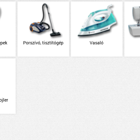
épek
Porszívó, tisztítógép
Vasaló
ojler