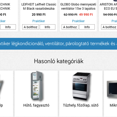
ECHNIK
LEIFHEIT Leifheit Classic
GLOBO Globo mennyezeti
ARISTON AR
ECHNIK
M Black vasalódeszka
ventilátor 15w 3 lapátos
ECO EU 5
YÓKA SLIM
120x38cm
téglalap dizájn
ELEKTROM
90 Ft
20 990 Ft
62 990 Ft
49 990 Ft
94 990 Ft
FEKETE
5
iker
Praktiker
Praktiker
Pra
Info
A bolthoz
Info
A bolthoz
Info
A bolthoz
tiker légkondicionáló, ventilátor, párologtató termékek és
Hasonló kategóriák
ép
Hűtő, fagyasztó
Tűzhely, főzőlap, sütő
Mik