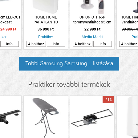
6cm LED-CCT
HOME HOME
ORION OTFT-6R
HOME Hom
 fokozat
PÁRÁTLANÍTÓ
toronyventilátor, 95 cm
Ventiláto
 ventilátor
700ML/NAP, 1,6 L
Fekete 4
24 990 Ft
36 990 Ft
22 999 Ft
39 990 Ft
TARTÁLY
iker
Praktiker
Media Markt
Pra
Info
A bolthoz
Info
A bolthoz
Info
A bolthoz
Többi Samsung Samsung... listázása
Praktiker további termékek
-21%