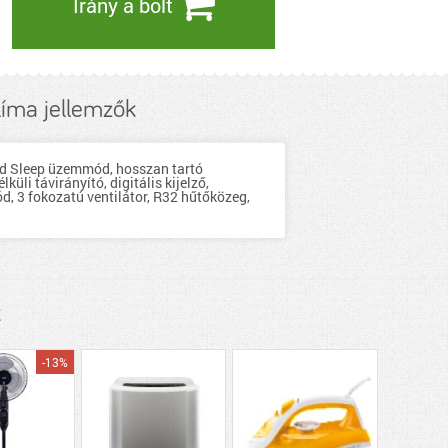
Irány a bolt
íma jellemzők
ood Sleep üzemmód, hosszan tartó
üli távirányító, digitális kijelző,
ód, 3 fokozatú ventilátor, R32 hűtőközeg,
k
-13%