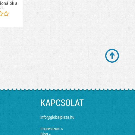
ionálók a
ől.
KAPCSOLAT
info@globalplaza.hu
Impresszum »
Blog »