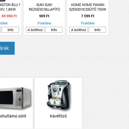
ISTON BLU 1
SUKI SUKI
HOME HOME PANINI
0V, 1,8KW
REZGÉSCSILLAPÍTÓ
SZENDVICSSÜTŐ 750W
OS BOJLER
70X35MM FEKETE
TAPADÁSMENTES
69 990 Ft
909 Ft
7 599 Ft
0L
2DB/CSM
ktiker
Praktiker
Praktiker
Info
A bolthoz
Info
A bolthoz
Info
 árak
rohullámú sütő
Kávéfőző