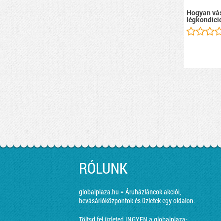
Hogyan vás
légkondici
RÓLUNK
globalplaza.hu = Áruházláncok akciói,
bevásárlóközpontok és üzletek egy oldalon.
Töltsd fel üzleted INGYEN a globalplaza-