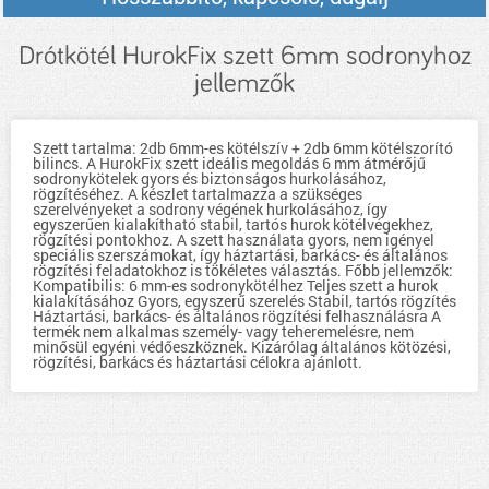
Drótkötél HurokFix szett 6mm sodronyhoz
jellemzők
Szett tartalma: 2db 6mm-es kötélszív + 2db 6mm kötélszorító
bilincs. A HurokFix szett ideális megoldás 6 mm átmérőjű
sodronykötelek gyors és biztonságos hurkolásához,
rögzítéséhez. A készlet tartalmazza a szükséges
szerelvényeket a sodrony végének hurkolásához, így
egyszerűen kialakítható stabil, tartós hurok kötélvégekhez,
rögzítési pontokhoz. A szett használata gyors, nem igényel
speciális szerszámokat, így háztartási, barkács- és általános
rögzítési feladatokhoz is tökéletes választás. Főbb jellemzők:
Kompatibilis: 6 mm-es sodronykötélhez Teljes szett a hurok
kialakításához Gyors, egyszerű szerelés Stabil, tartós rögzítés
Háztartási, barkács- és általános rögzítési felhasználásra A
termék nem alkalmas személy- vagy teheremelésre, nem
minősül egyéni védőeszköznek. Kizárólag általános kötözési,
rögzítési, barkács és háztartási célokra ajánlott.