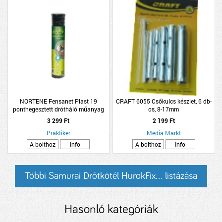
NORTENE Fensanet Plast 19
CRAFT 6055 Csőkulcs készlet, 6 db-
ponthegesztett drótháló műanyag
os, 8-17mm
bevonatú zöld 0,5x5m
3 299 Ft
2 199 Ft
Praktiker
Media Markt
A bolthoz
Info
A bolthoz
Info
Többi Samurai Drótkötél HurokFix... listázása
Hasonló kategóriák