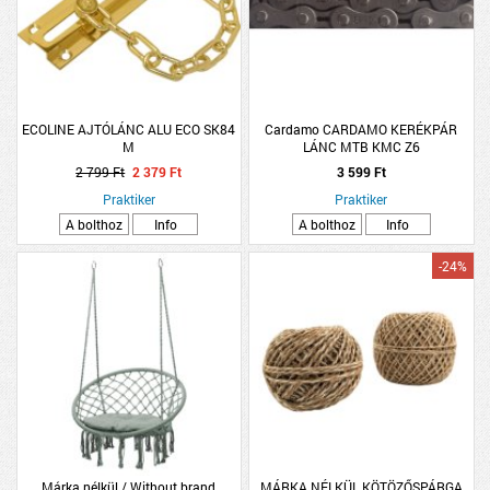
ECOLINE AJTÓLÁNC ALU ECO SK84
Cardamo CARDAMO KERÉKPÁR
M
LÁNC MTB KMC Z6
2 799 Ft
2 379 Ft
3 599 Ft
Praktiker
Praktiker
A bolthoz
Info
A bolthoz
Info
-24%
Márka nélkül / Without brand
MÁRKA NÉLKÜL KÖTÖZŐSPÁRGA