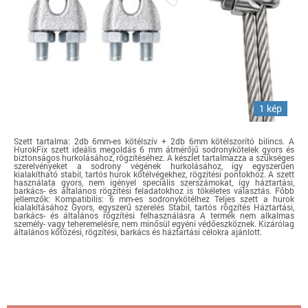
1 kép
Szett tartalma: 2db 6mm-es kötélszív + 2db 6mm kötélszorító bilincs. A
HurokFix szett ideális megoldás 6 mm átmérőjű sodronykötelek gyors és
biztonságos hurkolásához, rögzítéséhez. A készlet tartalmazza a szükséges
szerelvényeket a sodrony végének hurkolásához, így egyszerűen
kialakítható stabil, tartós hurok kötélvégekhez, rögzítési pontokhoz. A szett
használata gyors, nem igényel speciális szerszámokat, így háztartási,
barkács- és általános rögzítési feladatokhoz is tökéletes választás. Főbb
jellemzők: Kompatibilis: 6 mm-es sodronykötélhez Teljes szett a hurok
kialakításához Gyors, egyszerű szerelés Stabil, tartós rögzítés Háztartási,
barkács- és általános rögzítési felhasználásra A termék nem alkalmas
személy- vagy teheremelésre, nem minősül egyéni védőeszköznek. Kizárólag
általános kötözési, rögzítési, barkács és háztartási célokra ajánlott.