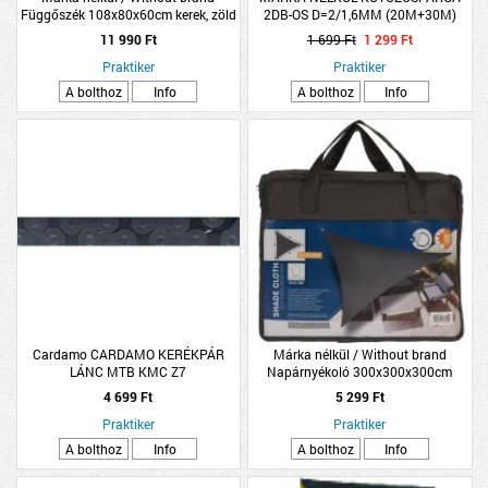
Függőszék 108x80x60cm kerek, zöld
2DB-OS D=2/1,6MM (20M+30M)
JUTA-PAMUT
11 990 Ft
1 699 Ft
1 299 Ft
Praktiker
Praktiker
A bolthoz
Info
A bolthoz
Info
Cardamo CARDAMO KERÉKPÁR
Márka nélkül / Without brand
LÁNC MTB KMC Z7
Napárnyékoló 300x300x300cm
sötétszürke színben
4 699 Ft
5 299 Ft
Praktiker
Praktiker
A bolthoz
Info
A bolthoz
Info