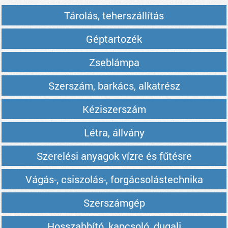
Tárolás, teherszállítás
Géptartozék
Zseblámpa
Szerszám, barkács, alkatrész
Kéziszerszám
Létra, állvány
Szerelési anyagok vízre és fűtésre
Vágás-, csiszolás-, forgácsolástechnika
Szerszámgép
Hosszabbító, kapcsoló, dugalj