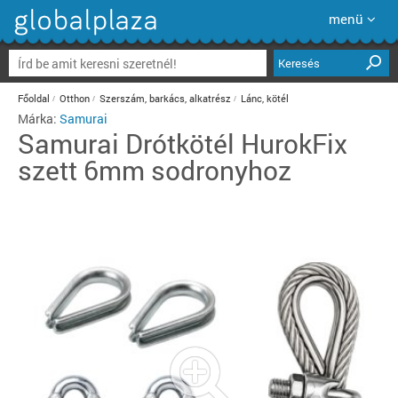
menü
Keresés
Főoldal
Otthon
Szerszám, barkács, alkatrész
Lánc, kötél
Márka:
Samurai
Samurai
Drótkötél HurokFix
szett 6mm sodronyhoz