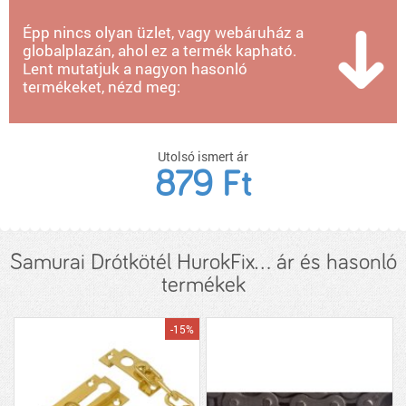
Épp nincs olyan üzlet, vagy webáruház a
globalplazán, ahol ez a termék kapható.
Lent mutatjuk a nagyon hasonló
termékeket, nézd meg:
Utolsó ismert ár
879 Ft
Samurai Drótkötél HurokFix... ár és hasonló
termékek
-15%