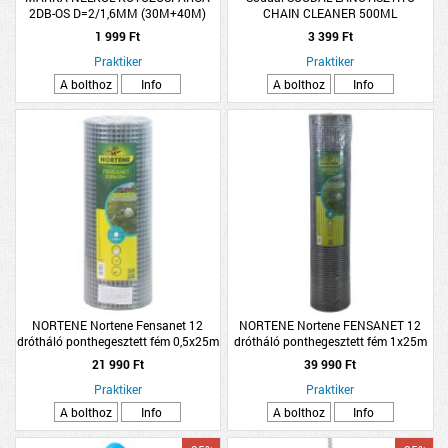
2DB-OS D=2/1,6MM (30M+40M)
CHAIN CLEANER 500ML
JUTA-PAMUT
1 999 Ft
3 399 Ft
Praktiker
Praktiker
A bolthoz
Info
A bolthoz
Info
NORTENE Nortene Fensanet 12
NORTENE Nortene FENSANET 12
drótháló ponthegesztett fém 0,5x25m
drótháló ponthegesztett fém 1x25m
ezüst
ezüst
21 990 Ft
39 990 Ft
Praktiker
Praktiker
A bolthoz
Info
A bolthoz
Info