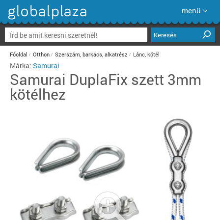
menü
Keresés
Főoldal
Otthon
Szerszám, barkács, alkatrész
Lánc, kötél
Márka:
Samurai
Samurai
DuplaFix szett 3mm
kötélhez