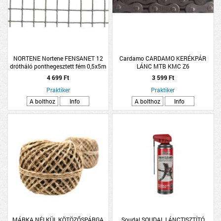
NORTENE Nortene FENSANET 12
Cardamo CARDAMO KERÉKPÁR
drótháló ponthegesztett fém 0,5x5m
LÁNC MTB KMC Z6
ezüst
4 699 Ft
3 599 Ft
Praktiker
Praktiker
A bolthoz
Info
A bolthoz
Info
MÁRKA NÉLKÜL KÖTÖZŐSPÁRGA
Soudal SOUDAL LÁNCTISZTÍTÓ