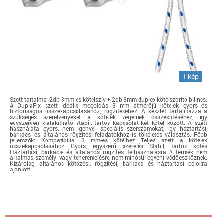
1 kép
Szett tartalma: 2db 3mm-es kötélszív + 2db 3mm duplex kötélszorító bilincs.
A DuplaFix szett ideális megoldás 3 mm átmérőjű kötelek gyors és
biztonságos összekapcsolásához, rögzítéséhez. A készlet tartalmazza a
szükséges szerelvényeket a kötelek végeinek összekötéséhez, így
egyszerűen kialakítható stabil, tartós kapcsolat két kötél között. A szett
használata gyors, nem igényel speciális szerszámokat, így háztartási,
barkács- és általános rögzítési feladatokhoz is tökéletes választás. Főbb
jellemzők: Kompatibilis: 3 mm-es kötélhez Teljes szett a kötelek
összekapcsolásához Gyors, egyszerű szerelés Stabil, tartós kötés
Háztartási, barkács- és általános rögzítési felhasználásra A termék nem
alkalmas személy- vagy teheremelésre, nem minősül egyéni védőeszköznek.
Kizárólag általános kötözési, rögzítési, barkács és háztartási célokra
ajánlott.