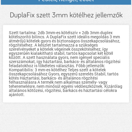
DuplaFix szett 3mm kötélhez jellemzők
Szett tartalma: 2db 3mm-es kötélszív + 2db 3mm duplex
kötélszorító bilincs. A DuplaFix szett ideális megoldás 3 mm
átmérőjű kötelek gyors és biztonságos összekapcsolásához,
rögzítéséhez. A készlet tartalmazza a szükséges
szerelvényeket a kötelek végeinek összekötéséhez, így
egyszerűen kialakítható stabil, tartós kapcsolat két kötél
között. A szett használata gyors, nem igényel speciális
szerszámokat, így háztartási, barkács- és általános rögzítési
feladatokhoz is tökéletes választás. Főbb jellemzők:
Kompatibilis: 3 mm-es kötélhez Teljes szett a kötelek
összekapcsolásához Gyors, egyszerű szerelés Stabil, tartós
kötés Háztartási, barkács- és általános rögzítési
felhasználásra A termék nem alkalmas személy- vagy
teheremelésre, nem minősül egyéni védőeszköznek. Kizárólag
általános kötözési, rögzítési, barkács és háztartási célokra
ajánlott.