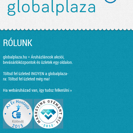
RÓLUNK
globalplaza.hu = Áruházláncok akciói,
bevásárlóközpontok és üzletek egy oldalon.
Töltsd fel üzleted INGYEN a globalplaza-
ra:
Töltsd fel üzleted még ma!
Ha webáruházad van, így tudsz felkerülni »