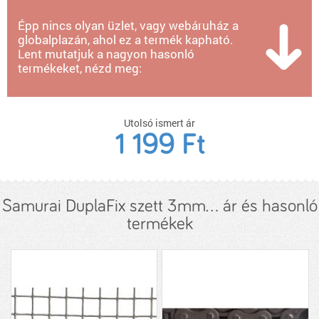
Épp nincs olyan üzlet, vagy webáruház a
globalplazán, ahol ez a termék kapható.
Lent mutatjuk a nagyon hasonló
termékeket, nézd meg:
Utolsó ismert ár
1 199 Ft
Samurai DuplaFix szett 3mm... ár és hasonló
termékek