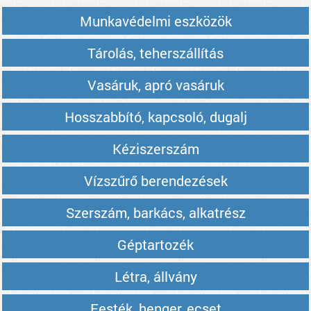
Munkavédelmi eszközök
Tárolás, teherszállítás
Vasáruk, apró vasáruk
Hosszabbító, kapcsoló, dugalj
Kéziszerszám
Vízszűrő berendezések
Szerszám, barkács, alkatrész
Géptartozék
Létra, állvány
Festék, henger, ecset