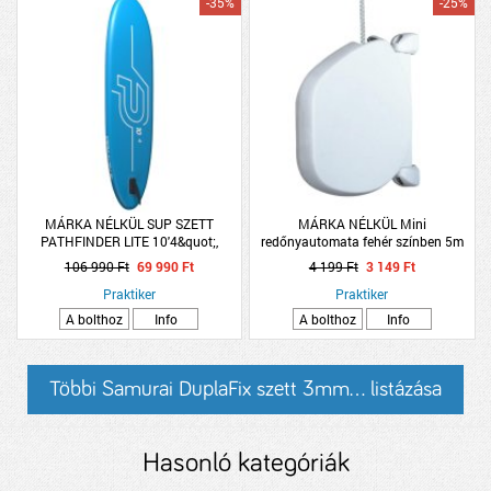
-35%
-25%
MÁRKA NÉLKÜL SUP SZETT
MÁRKA NÉLKÜL Mini
PATHFINDER LITE 10'4&quot;,
redőnyautomata fehér színben 5m
315X76X15CM, PUMPÁVAL
zsinórral
106 990 Ft
69 990 Ft
4 199 Ft
3 149 Ft
Praktiker
Praktiker
A bolthoz
Info
A bolthoz
Info
Többi Samurai DuplaFix szett 3mm... listázása
Hasonló kategóriák