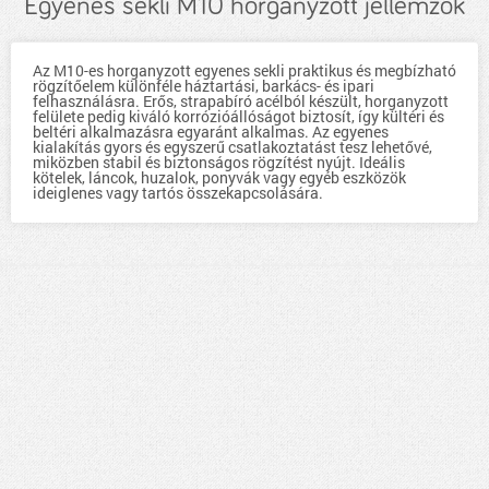
Egyenes sekli M10 horganyzott jellemzők
Az M10-es horganyzott egyenes sekli praktikus és megbízható
rögzítőelem különféle háztartási, barkács- és ipari
felhasználásra. Erős, strapabíró acélból készült, horganyzott
felülete pedig kiváló korrózióállóságot biztosít, így kültéri és
beltéri alkalmazásra egyaránt alkalmas. Az egyenes
kialakítás gyors és egyszerű csatlakoztatást tesz lehetővé,
miközben stabil és biztonságos rögzítést nyújt. Ideális
kötelek, láncok, huzalok, ponyvák vagy egyéb eszközök
ideiglenes vagy tartós összekapcsolására.