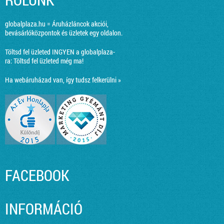
globalplaza.hu = Áruházláncok akciói,
bevásárlóközpontok és üzletek egy oldalon.
Töltsd fel üzleted INGYEN a globalplaza-
ra:
Töltsd fel üzleted még ma!
Ha webáruházad van, így tudsz felkerülni »
FACEBOOK
INFORMÁCIÓ