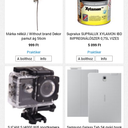
Márka nélkül / Without brand Dekor
Supralux SUPRALUX XYLAMON IBD
pamut ág 56cm
IMPREGNÁLÓSZER 0,75L VIZES
BÁZISÚ
999 Ft
5 099 Ft
Praktiker
Praktiker
A bolthoz
Info
A bolthoz
Info
SJCAM SJ4000 Wifi sportkamera
Samsung Galaxy Tab S4 gyári book