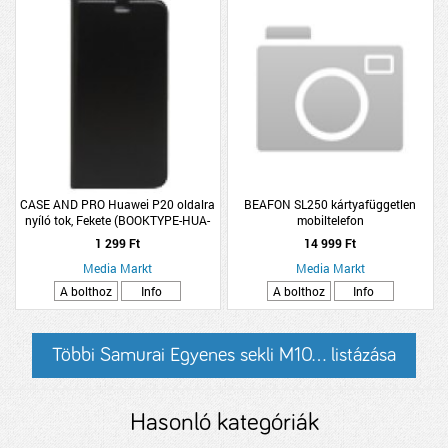
CASE AND PRO Huawei P20 oldalra
BEAFON SL250 kártyafüggetlen
nyíló tok, Fekete (BOOKTYPE-HUA-
mobiltelefon
P20-BK )
1 299 Ft
14 999 Ft
Media Markt
Media Markt
A bolthoz
Info
A bolthoz
Info
Többi Samurai Egyenes sekli M10... listázása
Hasonló kategóriák