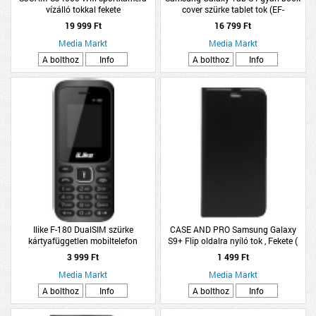
vízálló tokkal fekete
cover szürke tablet tok (EF-
BT830PJEGWW)
19 999 Ft
16 799 Ft
Media Markt
Media Markt
A bolthoz
Info
A bolthoz
Info
Ilike F-180 DualSIM szürke
CASE AND PRO Samsung Galaxy
kártyafüggetlen mobiltelefon
S9+ Flip oldalra nyíló tok , Fekete (
BOOKTYPE-SAM-G965-BK)
3 999 Ft
1 499 Ft
Media Markt
Media Markt
A bolthoz
Info
A bolthoz
Info