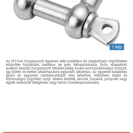
1 kép
Az M10-es horganyzott egyenes sekli praktikus és megbízható rögzítőelem
különféle háztartási, barkács- és ipari felhasználásra. Erős, strapabíró
acélból készült, horganyzott felülete pedig kiváló korrózióállóságot biztosít,
így kültéri és beltéri alkalmazásra egyaránt alkalmas. Az egyenes kialakítás
gyors és egyszerű csatlakoztatást tesz lehetővé, miközben stabil és
biztonságos rögzítést nyújt. Ideális kötelek, láncok, huzalok, ponyvák vagy
egyéb eszközök ideiglenes vagy tartós összekapcsolására.