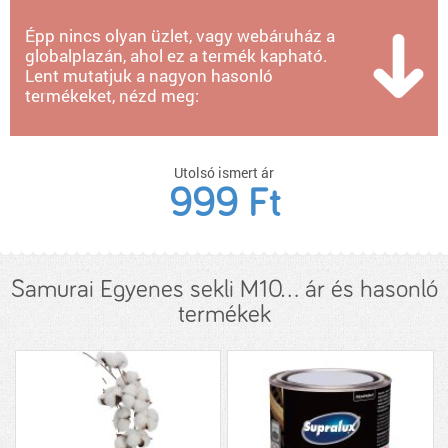
Épp nincs olyan üzlet, vagy webáruház a
globalplazán, ahol ez a termék kapható.
Lent mutatjuk a nagyon hasonló
termékeket, nézd meg:
Utolsó ismert ár
999 Ft
Samurai Egyenes sekli M10... ár és hasonló
termékek