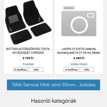
BOTTARI AUTÓSSZŐNYEG TEXTIL
LAMPA 0132979 Celebrity
MY BOUQUET 4 RÉSZES
kormányvédő M 37-39 cm, fekete-
ezüst
9 799 Ft
6 499 Ft
Praktiker
Media Markt
A bolthoz
Info
A bolthoz
Info
Többi Samurai Fehér színű 50mm... listázása
Hasonló kategóriák