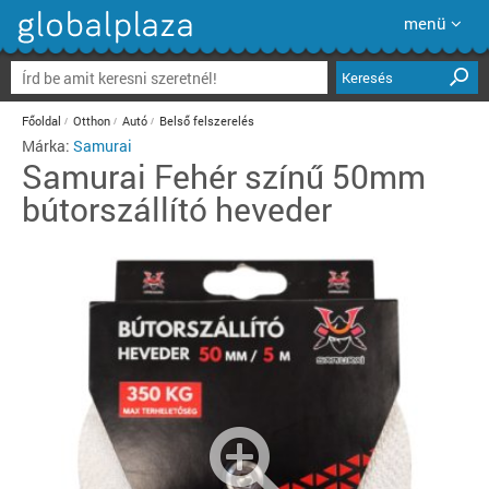
menü
Keresés
Főoldal
Otthon
Autó
Belső felszerelés
Márka:
Samurai
Samurai
Fehér színű 50mm
bútorszállító heveder