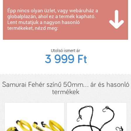
Épp nincs olyan üzlet, vagy webáruház a
globalplazán, ahol ez a termék kapható.
Lent mutatjuk a nagyon hasonló
termékeket, nézd meg:
Utolsó ismert ár
3 999 Ft
Samurai Fehér színű 50mm... ár és hasonló
termékek