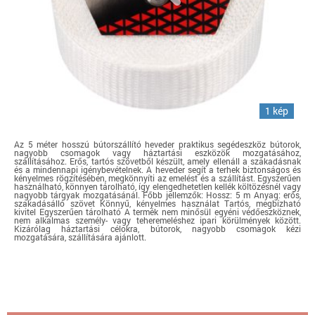
1 kép
Az 5 méter hosszú bútorszállító heveder praktikus segédeszköz bútorok,
nagyobb csomagok vagy háztartási eszközök mozgatásához,
szállításához. Erős, tartós szövetből készült, amely ellenáll a szakadásnak
és a mindennapi igénybevételnek. A heveder segít a terhek biztonságos és
kényelmes rögzítésében, megkönnyíti az emelést és a szállítást. Egyszerűen
használható, könnyen tárolható, így elengedhetetlen kellék költözésnél vagy
nagyobb tárgyak mozgatásánál. Főbb jellemzők: Hossz: 5 m Anyag: erős,
szakadásálló szövet Könnyű, kényelmes használat Tartós, megbízható
kivitel Egyszerűen tárolható A termék nem minősül egyéni védőeszköznek,
nem alkalmas személy- vagy teheremeléshez ipari körülmények között.
Kizárólag háztartási célokra, bútorok, nagyobb csomagok kézi
mozgatására, szállítására ajánlott.