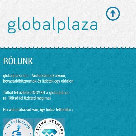
RÓLUNK
globalplaza.hu = Áruházláncok akciói,
bevásárlóközpontok és üzletek egy oldalon.
Töltsd fel üzleted INGYEN a globalplaza-
ra:
Töltsd fel üzleted még ma!
Ha webáruházad van, így tudsz felkerülni »