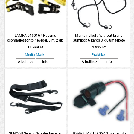
LAMPA 0160167 Racsnis
Márka nélkül / Without brand
csomagleszorító heveder, 5 m, 2 db
Gumipók 6 karos 3 x 0,8m fekete
11 999 Ft
2 999 Ft
Media Markt
Praktiker
A bolthoz
Info
A bolthoz
Info
SENCOR Sencor Scooter heveder
HOMASITA 0139067 Szivargyújtó