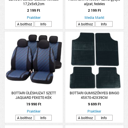
17,2x5x9,2cm
aljzat, fedeles
2 199 Ft
2 199 Ft
Praktiker
Media Markt
A bolthoz
Info
A bolthoz
Info
BOTTARI ÜLÉSHUZAT SZETT
BOTTARI GUMISZŐNYEG BINGO
JAQUARD FEKETE-KÉK
45X70-42X39CM
19 990 Ft
9 699 Ft
Praktiker
Praktiker
A bolthoz
Info
A bolthoz
Info