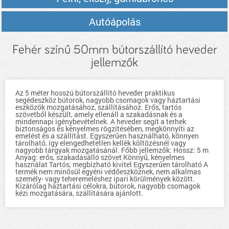
Autóápolás
Fehér színű 50mm bútorszállító heveder
jellemzők
Az 5 méter hosszú bútorszállító heveder praktikus
segédeszköz bútorok, nagyobb csomagok vagy háztartási
eszközök mozgatásához, szállításához. Erős, tartós
szövetből készült, amely ellenáll a szakadásnak és a
mindennapi igénybevételnek. A heveder segít a terhek
biztonságos és kényelmes rögzítésében, megkönnyíti az
emelést és a szállítást. Egyszerűen használható, könnyen
tárolható, így elengedhetetlen kellék költözésnél vagy
nagyobb tárgyak mozgatásánál. Főbb jellemzők: Hossz: 5 m
Anyag: erős, szakadásálló szövet Könnyű, kényelmes
használat Tartós, megbízható kivitel Egyszerűen tárolható A
termék nem minősül egyéni védőeszköznek, nem alkalmas
személy- vagy teheremeléshez ipari körülmények között.
Kizárólag háztartási célokra, bútorok, nagyobb csomagok
kézi mozgatására, szállítására ajánlott.