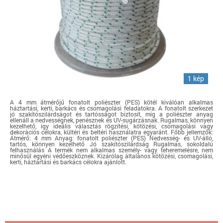
1 kép
A 4 mm átmérőjű fonatolt poliészter (PES) kötél kiválóan alkalmas
háztartási, kerti, barkács és csomagolási feladatokra. A fonatolt szerkezet
jó szakítószilárdságot és tartósságot biztosít, míg a poliészter anyag
ellenáll a nedvességnek, penésznek és UV-sugárzásnak. Rugalmas, könnyen
kezelhető, így ideális választás rögzítési, kötözési, csomagolási vagy
dekorációs célokra, kültéri és beltéri használatra egyaránt. Főbb jellemzők:
Átmérő: 4 mm Anyag: fonatolt poliészter (PES) Nedvesség- és UV-álló,
tartós, könnyen kezelhető Jó szakítószilárdság Rugalmas, sokoldalú
felhasználás A termék nem alkalmas személy- vagy teheremelésre, nem
minősül egyéni védőeszköznek. Kizárólag általános kötözési, csomagolási,
kerti, háztartási és barkács célokra ajánlott.