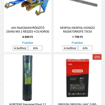
JKH RAKOMÁNYRÖGZÍTŐ
NESPOLI NESPOLI HOSSZÚ
25MM/4M 2 RÉSZES +CS.HOROG
RADIÁTORKEFE 75CM
(1000KG) SB
4 699 Ft
1 799 Ft
Praktiker
Praktiker
A bolthoz
Info
A bolthoz
Info
-25%
NORTENE Fensanet Plast 12
OREGON OREGON LÁNC 3/8P-