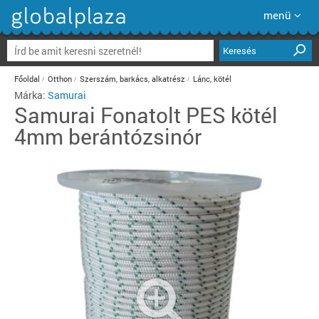
menü
Keresés
Főoldal
Otthon
Szerszám, barkács, alkatrész
Lánc, kötél
Márka:
Samurai
Samurai
Fonatolt PES kötél
4mm berántózsinór