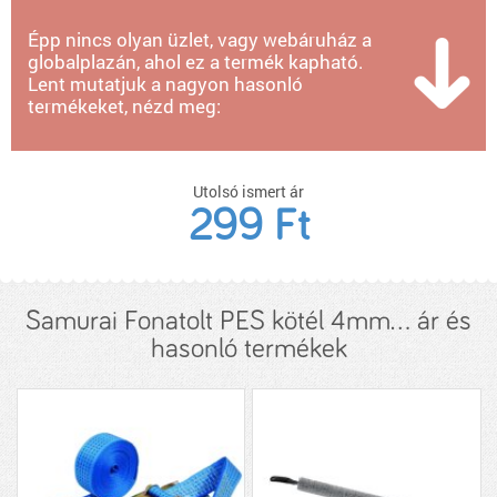
Épp nincs olyan üzlet, vagy webáruház a
globalplazán, ahol ez a termék kapható.
Lent mutatjuk a nagyon hasonló
termékeket, nézd meg:
Utolsó ismert ár
299 Ft
Samurai Fonatolt PES kötél 4mm... ár és
hasonló termékek