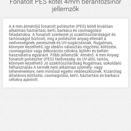
Fonatolt PES kötél 4mm berántózsinór
jellemzők
A 4 mm átmérőjű fonatolt poliészter (PES) kötél kiválóan
alkalmas háztartási, kerti, barkács és csomagolási
feladatokra. A fonatolt szerkezet jó szakítószilárdságot és
tartósságot biztosít, míg a poliészter anyag ellenáll a
nedvességnek, penésznek és UV-sugárzásnak. Rugalmas,
könnyen kezelhető, így ideális választás rögzítési, kötözési,
csomagolási vagy dekorációs célokra, kültéri és beltéri
használatra egyaránt. Főbb jellemzők: Átmérő: 4 mm Anyag:
fonatolt poliészter (PES) Nedvesség- és UV-álló, tartós,
könnyen kezelhető Jó szakítószilárdság Rugalmas, sokoldalú
felhasználás A termék nem alkalmas személy- vagy
teheremelésre, nem minősül egyéni védőeszköznek. Kizárólag
általános kötözési, csomagolási, kerti, háztartási és barkács
célokra ajánlott.