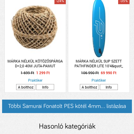
-24%
-35%
MÁRKA NÉLKÜL KÖTÖZŐSPÁRGA
MÁRKA NÉLKÜL SUP SZETT
D=2,0 40M JUTA-PAMUT
PATHFINDER LITE 10'4&quot;,
315X76X15CM, PUMPÁVAL
1 699 Ft
1 299 Ft
106 990 Ft
69 990 Ft
Praktiker
Praktiker
A bolthoz
Info
A bolthoz
Info
Többi Samurai Fonatolt PES kötél 4mm... listázása
Hasonló kategóriák