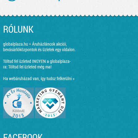
RÓLUNK
globalplaza.hu = Áruházláncok akciói,
bevásárlóközpontok és üzletek egy oldalon.
Töltsd fel üzleted INGYEN a globalplaza-
ra:
Töltsd fel üzleted még ma!
Ha webáruházad van, így tudsz felkerülni »
FACEBOOK