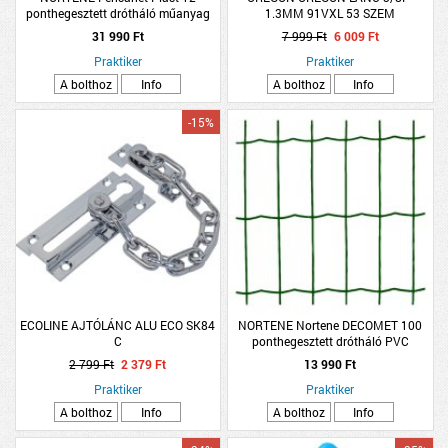
ponthegesztett drótháló műanyag
1.3MM 91VXL 53 SZEM
bevonatú zöld 1x25m
31 990 Ft
7 999 Ft
6 009 Ft
Praktiker
Praktiker
A bolthoz
Info
A bolthoz
Info
-15%
ECOLINE AJTÓLÁNC ALU ECO SK84
NORTENE Nortene DECOMET 100
C
ponthegesztett drótháló PVC
bevonattal zöld 1x10m
2 799 Ft
2 379 Ft
13 990 Ft
Praktiker
Praktiker
A bolthoz
Info
A bolthoz
Info