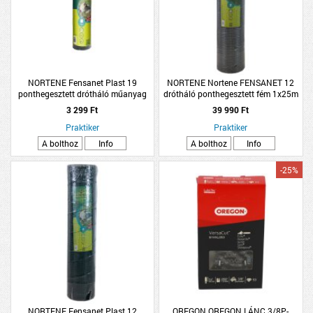
NORTENE Fensanet Plast 19
NORTENE Nortene FENSANET 12
ponthegesztett drótháló műanyag
drótháló ponthegesztett fém 1x25m
bevonatú zöld 0,5x5m
ezüst
3 299 Ft
39 990 Ft
Praktiker
Praktiker
A bolthoz
Info
A bolthoz
Info
-25%
NORTENE Fensanet Plast 12
OREGON OREGON LÁNC 3/8P-