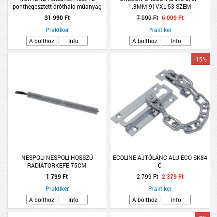
ponthegesztett drótháló műanyag
1.3MM 91VXL 53 SZEM
bevonatú zöld 1x25m
31 990 Ft
7 999 Ft
6 009 Ft
Praktiker
Praktiker
A bolthoz
Info
A bolthoz
Info
-15%
NESPOLI NESPOLI HOSSZÚ
ECOLINE AJTÓLÁNC ALU ECO SK84
RADIÁTORKEFE 75CM
C
1 799 Ft
2 799 Ft
2 379 Ft
Praktiker
Praktiker
A bolthoz
Info
A bolthoz
Info