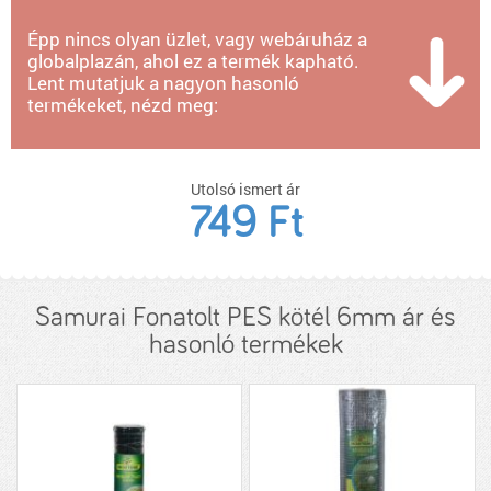
Épp nincs olyan üzlet, vagy webáruház a
globalplazán, ahol ez a termék kapható.
Lent mutatjuk a nagyon hasonló
termékeket, nézd meg:
Utolsó ismert ár
749 Ft
Samurai Fonatolt PES kötél 6mm ár és
hasonló termékek