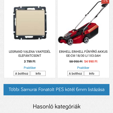
-7%
LEGRAND VALENA VAKFEDÉL
EINHELL EINHELL FŰNYÍRÓ AKKUS
ELEFÁNTCSONT
GE-CM 18/30 LI 1X3.0AH
3 799 Ft
58 990 Ft
54 990 Ft
Praktiker
Praktiker
A bolthoz
Info
A bolthoz
Info
Többi Samurai Fonatolt PES kötél 6mm listázása
Hasonló kategóriák