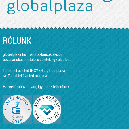
RÓLUNK
globalplaza.hu = Áruházláncok akciói,
bevásárlóközpontok és üzletek egy oldalon.
Töltsd fel üzleted INGYEN a globalplaza-
ra:
Töltsd fel üzleted még ma!
Ha webáruházad van, így tudsz felkerülni »