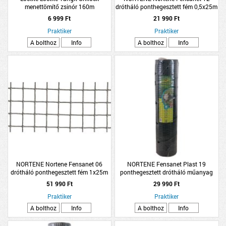
menettömítő zsinór 160m
drótháló ponthegesztett fém 0,5x25m
ezüst
6 999 Ft
21 990 Ft
Praktiker
Praktiker
A bolthoz
Info
A bolthoz
Info
NORTENE Nortene Fensanet 06
NORTENE Fensanet Plast 19
drótháló ponthegesztett fém 1x25m
ponthegesztett drótháló műanyag
ezüst
bevonatú zöld 1x25m
51 990 Ft
29 990 Ft
Praktiker
Praktiker
A bolthoz
Info
A bolthoz
Info