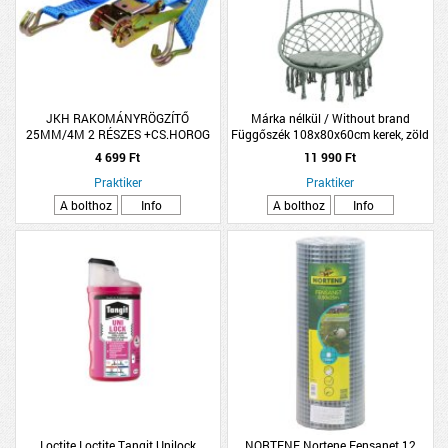
JKH RAKOMÁNYRÖGZÍTŐ
Márka nélkül / Without brand
25MM/4M 2 RÉSZES +CS.HOROG
Függőszék 108x80x60cm kerek, zöld
(1000KG) SB
4 699 Ft
11 990 Ft
Praktiker
Praktiker
A bolthoz
Info
A bolthoz
Info
Loctite Loctite Tangit Unilock
NORTENE Nortene Fensanet 12