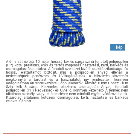
1 kép
A 6 mm átmérőjű, 10 méter hosszú, kék és sárga színű fonatolt polipropilén
(PP) kötél praktikus, erős és tartós megoldás háztartási, kerti, barkács és
csomagolási feladatokra. A fonatolt szerkezet kiváló szakítószilárdságot és
hosszú élettartamot biztosít, míg a polipropilén anyag ellenáll a
nedvességnek, penésznek és UV-sugárzásnak. A bliszteres kiszerelés
megkönnyíti a tárolást és a használatot, így rendezetten, könnyen
adagolhatóan áll rendelkezésre. Főbb jellemzők: Átmérő: 6 mm Hossz: 10 m
Szín: kék & sárga Kiszerelés: bliszteres csomagolás Anyag: fonatolt
polipropilén (PP) Nedvesség- és UV-álló, könnyen kezelhető A termék nem
alkalmas személy- vagy teheremelésre, nem minősül egyéni védőeszköznek.
Kizárólag általános kötözési, csomagolási, kerti, háztartási és barkács
célokra ajánlott.