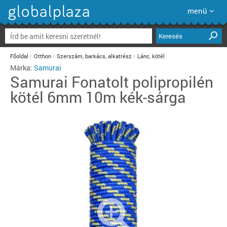
menü
Keresés
Főoldal
Otthon
Szerszám, barkács, alkatrész
Lánc, kötél
Márka:
Samurai
Samurai
Fonatolt polipropilén
kötél 6mm 10m kék-sárga