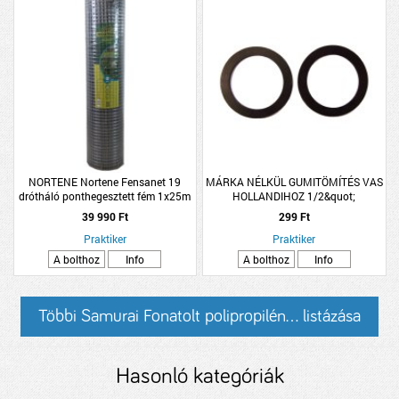
NORTENE Nortene Fensanet 19
MÁRKA NÉLKÜL GUMITÖMÍTÉS VAS
drótháló ponthegesztett fém 1x25m
HOLLANDIHOZ 1/2&quot;
ezüst
2DB/CSOMAG
39 990 Ft
299 Ft
Praktiker
Praktiker
A bolthoz
Info
A bolthoz
Info
Többi Samurai Fonatolt polipropilén... listázása
Hasonló kategóriák