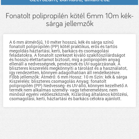
Fonatolt polipropilén kötél 6mm 10m kék-
sárga jellemzők
A 6 mm átmérőjű, 10 méter hosszú, kék és sárga színű
fonatolt polipropilén (PP) kötél praktikus, erős és tartós
megoldás háztartási, kerti, barkács és csomagolási
feladatokra. A fonatolt szerkezet kiváló szakítószilárdságot
és hosszú élettartamot biztosít, míg a polipropilén anyag
ellenáll a nedvességnek, penésznek és UV-sugárzásnak. A
bliszteres kiszerelés megkönnyíti a tárolást és a használatot,
így rendezetten, könnyen adagolhatóan áll rendelkezésre.
Főbb jellemzők: Átmérő: 6 mm Hossz: 10 m Szín: kék & sárga
Kiszerelés: bliszteres csomagolás Anyag: fonatolt
polipropilén (PP) Nedvesség- és UV-álló, könnyen kezelhető A
termék nem alkalmas személy- vagy teheremelésre, nem
minősül egyéni védőeszköznek. Kizárólag általános kötözési,
csomagolási, kerti, háztartási és barkács célokra ajánlott.