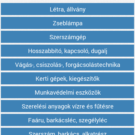
Létra, állvány
Zseblámpa
Szerszámgép
Hosszabbító, kapcsoló, dugalj
Vágás-, csiszolás-, forgácsolástechnika
Kerti gépek, kiegészítők
Munkavédelmi eszközök
Szerelési anyagok vízre és fűtésre
Faáru, barkácsléc, szegélyléc
Szerszám, barkács, alkatrész