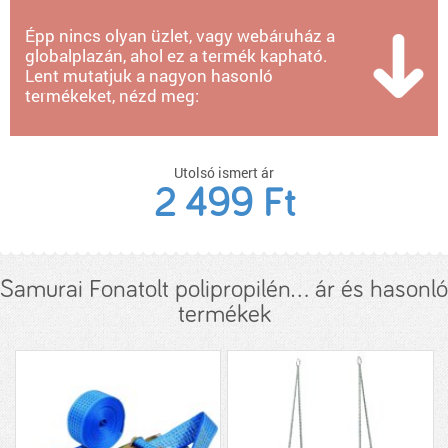
Épp nincs olyan üzlet, vagy webáruház a
globalplazán, ahol ez a termék kapható.
Lent mutatjuk a nagyon hasonló
termékeket, nézd meg:
Utolsó ismert ár
2 499 Ft
Samurai Fonatolt polipropilén... ár és hasonló
termékek