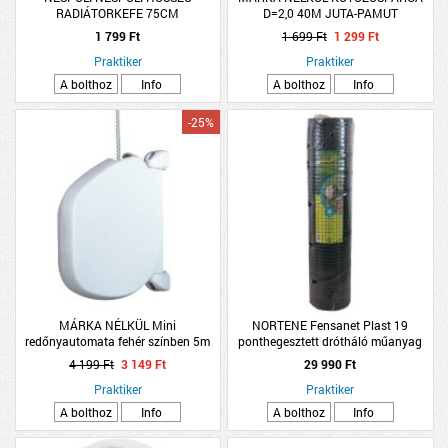
RADIÁTORKEFE 75CM
D=2,0 40M JUTA-PAMUT
1 799 Ft
1 699 Ft
1 299 Ft
Praktiker
Praktiker
A bolthoz
Info
A bolthoz
Info
-25%
MÁRKA NÉLKÜL Mini
NORTENE Fensanet Plast 19
redőnyautomata fehér színben 5m
ponthegesztett drótháló műanyag
zsinórral
bevonatú zöld 1x25m
4 199 Ft
3 149 Ft
29 990 Ft
Praktiker
Praktiker
A bolthoz
Info
A bolthoz
Info