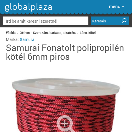
menü
Keresés
Főoldal
Otthon
Szerszám, barkács, alkatrész
Lánc, kötél
Márka:
Samurai
Samurai
Fonatolt polipropilén
kötél 6mm piros