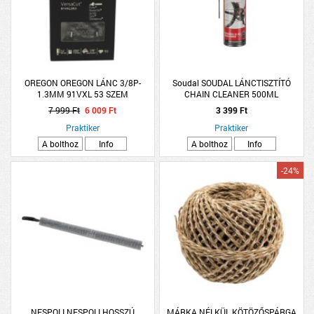
OREGON OREGON LÁNC 3/8P-
Soudal SOUDAL LÁNCTISZTÍTÓ
1.3MM 91VXL 53 SZEM
CHAIN CLEANER 500ML
7 999 Ft
6 009 Ft
3 399 Ft
Praktiker
Praktiker
A bolthoz
Info
A bolthoz
Info
-24%
NESPOLI NESPOLI HOSSZÚ
MÁRKA NÉLKÜL KÖTÖZŐSPÁRGA