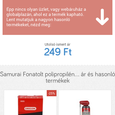
Épp nincs olyan üzlet, vagy webáruház a
globalplazán, ahol ez a termék kapható.
Lent mutatjuk a nagyon hasonló
termékeket, nézd meg:
Utolsó ismert ár
249 Ft
Samurai Fonatolt polipropilén... ár és hasonló
termékek
-25%