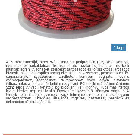
1 kép
A 6 mm átmérőjű, piros színű fonatolt polipropilén (PP) kötél könnyű,
rugalmas és sokoldalúan felhasználható háztartási, barkács- és kerti
munkák során. A fonatolt szerkezet tartósságot és jó szakítószilárdságot
biztosít, míg a polipropilén anyag ellenáll a nedvességnek, penésznek és UV-
sugárzásnak. Egyszerűen kezelhető, könnyen vágható, ideális
csomagoláshoz, rögzítéshez, dekorációhoz vagy egyéb általános
felhasználásra, kültéren és beltéren egyaránt. Főbb jellemzők: Átmérő: 6 mm
Szín: piros Anyag: fonatolt polipropilén (PP) Könnyű, rugalmas, tartós
kivitel Nedvesség- és UV-álló Egyszerűen kezelhető, könnyen vágható A
termék nem alkalmas személy- vagy teheremelésre, nem minősül egyéni
védőeszköznek. Kizárólag általános rögzítési, háztartási, barkács- és
dekorációs célokra ajánlott.