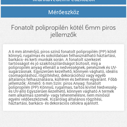
Mérőeszköz
Fonatolt polipropilén kötél 6mm piros
jellemzők
A 6 mm átmérőjű, piros színű fonatolt polipropilén (PP) kötél
könnyű, rugalmas és sokoldalúan felhasználható háztartási,
barkács- és kerti munkák során. A fonatolt szerkezet
tartósságot és jó szakítószilárdságot biztosít, míg a
polipropilén anyag ellenáll a nedvességnek, penésznek és UV-
sugárzásnak. Egyszerűen kezelhető, könnyen vágható, ideális
csomagoláshoz, rögzítéshez, dekorációhoz vagy egyéb
általános felhasználásra, kültéren és beltéren egyaránt. Főbb
jellemzők: Átmérő: 6 mm Szín: piros Anyag: fonatolt
polipropilén (PP) Könnyű, rugalmas, tartós kivitel Nedvesség-
és UV-álló Egyszerűen kezelhető, könnyen vágható A termék
nem alkalmas személy- vagy teheremelésre, nem minősül
egyéni védőeszköznek. Kizárólag általános rögzítési,
háztartási, barkács- és dekorációs célokra ajánlott.