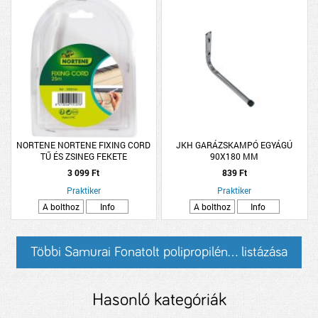
NORTENE NORTENE FIXING CORD
JKH GARÁZSKAMPÓ EGYÁGÚ
TŰ ÉS ZSINEG FEKETE
90X180 MM
3 099 Ft
839 Ft
Praktiker
Praktiker
A bolthoz
Info
A bolthoz
Info
Többi Samurai Fonatolt polipropilén... listázása
Hasonló kategóriák