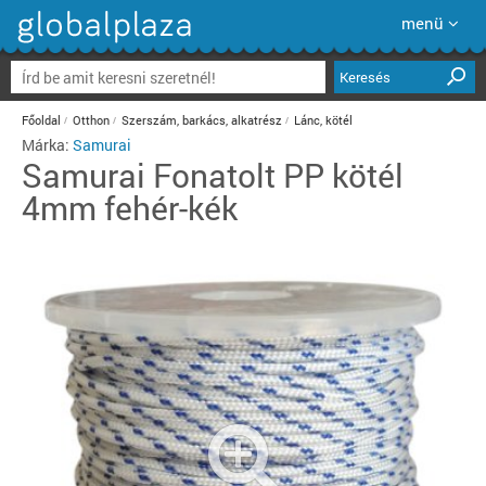
menü
Keresés
Főoldal
Otthon
Szerszám, barkács, alkatrész
Lánc, kötél
Márka:
Samurai
Samurai
Fonatolt PP kötél
4mm fehér-kék