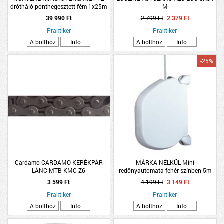
drótháló ponthegesztett fém 1x25m
M
ezüst
39 990 Ft
2 799 Ft
2 379 Ft
Praktiker
Praktiker
A bolthoz
Info
A bolthoz
Info
-25%
Cardamo CARDAMO KERÉKPÁR
MÁRKA NÉLKÜL Mini
LÁNC MTB KMC Z6
redőnyautomata fehér színben 5m
zsinórral
3 599 Ft
4 199 Ft
3 149 Ft
Praktiker
Praktiker
A bolthoz
Info
A bolthoz
Info