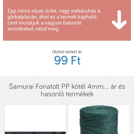
Épp nincs olyan üzlet, vagy webáruház a
globalplazán, ahol ez a termék kapható.
Lent mutatjuk a nagyon hasonló
termékeket, nézd meg:
Utolsó ismert ár
99 Ft
Samurai Fonatolt PP kötél 4mm... ár és
hasonló termékek