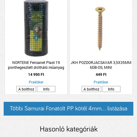
NORTENE Fensanet Plast 19
JKH POZDORJACSAVAR 3,5X35MM
ponthegesztett drótháló műanyag
6DB-OS, MINI
bevonatú zöld 0,5x25m
14 990 Ft
449 Ft
Praktiker
Praktiker
A bolthoz
Info
A bolthoz
Info
Többi Samurai Fonatolt PP kötél 4mm... listázása
Hasonló kategóriák