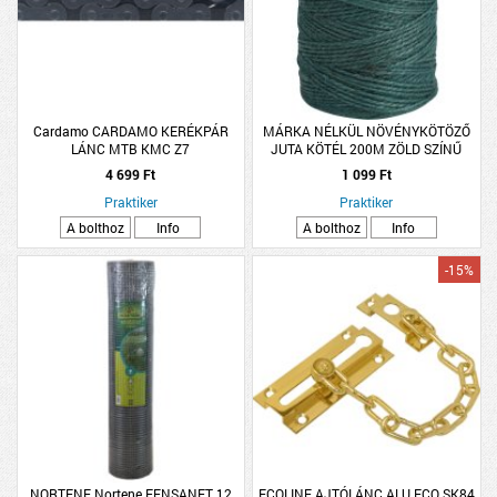
Cardamo CARDAMO KERÉKPÁR
MÁRKA NÉLKÜL NÖVÉNYKÖTÖZŐ
LÁNC MTB KMC Z7
JUTA KÖTÉL 200M ZÖLD SZÍNŰ
4 699 Ft
1 099 Ft
Praktiker
Praktiker
A bolthoz
Info
A bolthoz
Info
-15%
NORTENE Nortene FENSANET 12
ECOLINE AJTÓLÁNC ALU ECO SK84