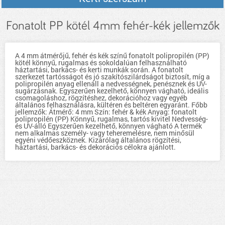
Fonatolt PP kötél 4mm fehér-kék jellemzők
A 4 mm átmérőjű, fehér és kék színű fonatolt polipropilén (PP)
kötél könnyű, rugalmas és sokoldalúan felhasználható
háztartási, barkács- és kerti munkák során. A fonatolt
szerkezet tartósságot és jó szakítószilárdságot biztosít, míg a
polipropilén anyag ellenáll a nedvességnek, penésznek és UV-
sugárzásnak. Egyszerűen kezelhető, könnyen vágható, ideális
csomagoláshoz, rögzítéshez, dekorációhoz vagy egyéb
általános felhasználásra, kültéren és beltéren egyaránt. Főbb
jellemzők: Átmérő: 4 mm Szín: fehér & kék Anyag: fonatolt
polipropilén (PP) Könnyű, rugalmas, tartós kivitel Nedvesség-
és UV-álló Egyszerűen kezelhető, könnyen vágható A termék
nem alkalmas személy- vagy teheremelésre, nem minősül
egyéni védőeszköznek. Kizárólag általános rögzítési,
háztartási, barkács- és dekorációs célokra ajánlott.