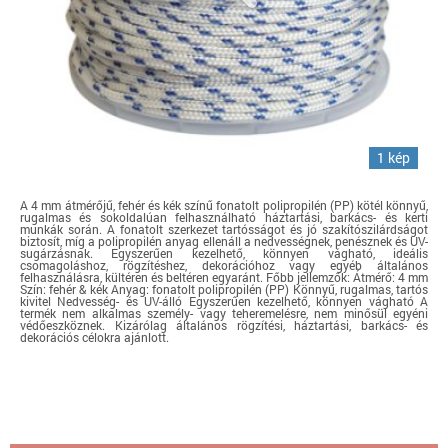
1 kép
A 4 mm átmérőjű, fehér és kék színű fonatolt polipropilén (PP) kötél könnyű,
rugalmas és sokoldalúan felhasználható háztartási, barkács- és kerti
munkák során. A fonatolt szerkezet tartósságot és jó szakítószilárdságot
biztosít, míg a polipropilén anyag ellenáll a nedvességnek, penésznek és UV-
sugárzásnak. Egyszerűen kezelhető, könnyen vágható, ideális
csomagoláshoz, rögzítéshez, dekorációhoz vagy egyéb általános
felhasználásra, kültéren és beltéren egyaránt. Főbb jellemzők: Átmérő: 4 mm
Szín: fehér & kék Anyag: fonatolt polipropilén (PP) Könnyű, rugalmas, tartós
kivitel Nedvesség- és UV-álló Egyszerűen kezelhető, könnyen vágható A
termék nem alkalmas személy- vagy teheremelésre, nem minősül egyéni
védőeszköznek. Kizárólag általános rögzítési, háztartási, barkács- és
dekorációs célokra ajánlott.