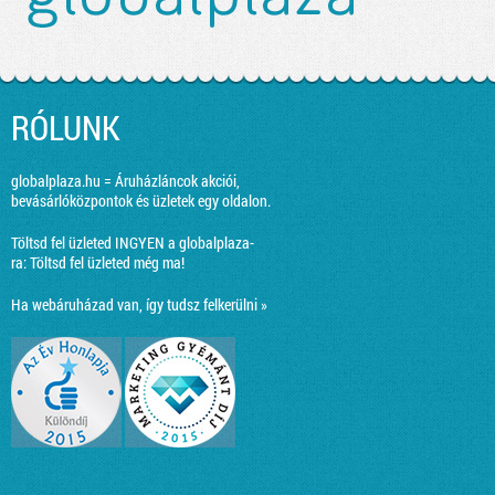
RÓLUNK
globalplaza.hu = Áruházláncok akciói,
bevásárlóközpontok és üzletek egy oldalon.
Töltsd fel üzleted INGYEN a globalplaza-
ra:
Töltsd fel üzleted még ma!
Ha webáruházad van, így tudsz felkerülni »