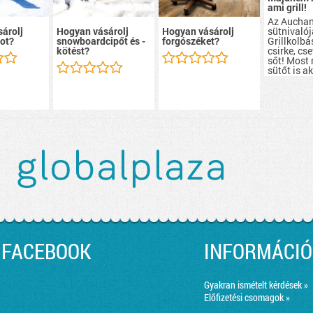
ami grill!
Az Aucha
sütnivalój
árolj
Hogyan vásárolj
Hogyan vásárolj
Grillkolbá
ot?
snowboardcipőt és -
forgószéket?
csirke, cs
kötést?
sőt! Most
sütőt is a
szerezhete
FACEBOOK
INFORMÁCIÓ
Gyakran ismételt kérdések »
Előfizetési csomagok »