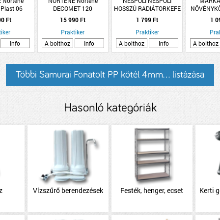
 Nortene
NORTENE Nortene
NESPOLI NESPOLI
MÁRKA
 Plast 06
DECOMET 120
HOSSZÚ RADIÁTORKEFE
NÖVÉNYKÖ
tt drótháló,
ponthegesztett drótháló
75CM
KÖTÉL 200M
90 Ft
15 990 Ft
1 799 Ft
1 0
onattal zöld
PVC bevonattal zöld
iker
5m
Praktiker
1,2x10m
Praktiker
Pra
Info
A bolthoz
Info
A bolthoz
Info
A bolthoz
Többi Samurai Fonatolt PP kötél 4mm... listázása
Hasonló kategóriák
z
Vízszűrő berendezések
Festék, henger, ecset
Kerti 