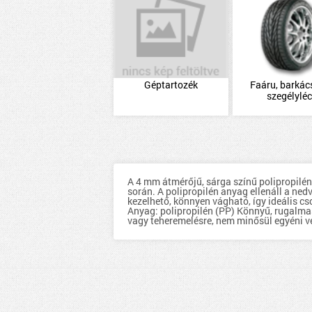
Géptartozék
Faáru, barkács
szegélylé
A 4 mm átmérőjű, sárga színű polipropilén
során. A polipropilén anyag ellenáll a ned
kezelhető, könnyen vágható, így ideális c
Anyag: polipropilén (PP) Könnyű, rugalmas
vagy teheremelésre, nem minősül egyéni véd