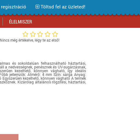
regisztráció
Töltsd fel az üzleted!
ÉLELMISZER
Nincs még értékelve, légy te az első!
Bevásárlóközpontok
Bevásárlóközpontok
Bevásárlóközpontok
Bevásárlóközpontok
Bevásárlóközpontok
Bevásárlóközpontok
Bevásárlóközpontok
Üzlethálózatok
Üzlethálózatok
Üzlethálózatok
Üzlethálózatok
Üzlethálózatok
Üzlethálózatok
Üzlethálózatok
almas és sokoldalúan felhasználható háztartási,
Áruházláncok
Áruházláncok
Áruházláncok
Áruházláncok
Áruházláncok
Áruházláncok
Áruházláncok
enáll a nedvességnek, penésznek és UV-sugárzásnak,
szerűen kezelhető, könnyen vágható, így ideális
Webáruház tesztek
Webáruház tesztek
Webáruház tesztek
Webáruház tesztek
Webáruház tesztek
Webáruház tesztek
Webáruház tesztek
 Főbb jellemzők: Átmérő: 4 mm Szín: sárga Anyag:
lló Egyszerűen kezelhető, könnyen vágható A termék
köznek. Kizárólag általános rögzítési, háztartási,
Akciós termékek
Akciós termékek
Akciós termékek
Akciós termékek
Akciós termékek
Akciók Blog
Akciós termékek
Iratkozz fel hírlevelünkre!
Iratkozz fel hírlevelünkre!
Iratkozz fel hírlevelünkre!
Iratkozz fel hírlevelünkre!
Iratkozz fel hírlevelünkre!
Iratkozz fel hírlevelünkre!
Iratkozz fel hírlevelünkre!
Iratkozz fel hírlevelünkre!