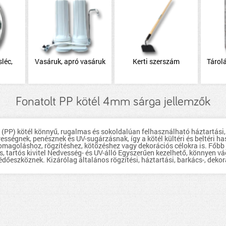
léc,
Vasáruk, apró vasáruk
Kerti szerszám
Tárolá
c
Fonatolt PP kötél 4mm sárga jellemzők
 (PP) kötél könnyű, rugalmas és sokoldalúan felhasználható háztartási,
vességnek, penésznek és UV-sugárzásnak, így a kötél kültéri és beltéri 
somagoláshoz, rögzítéshez, kötözéshez vagy dekorációs célokra is. Főbb
, tartós kivitel Nedvesség- és UV-álló Egyszerűen kezelhető, könnyen 
őeszköznek. Kizárólag általános rögzítési, háztartási, barkács-, dekorác