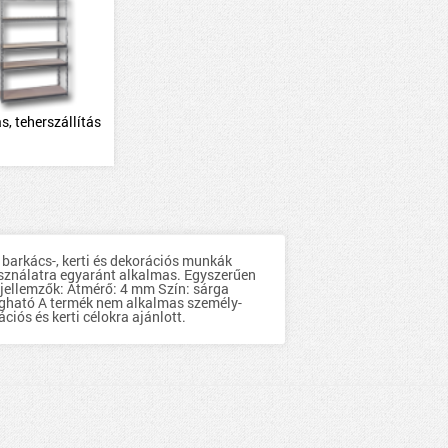
s, teherszállítás
 barkács-, kerti és dekorációs munkák
használatra egyaránt alkalmas. Egyszerűen
 jellemzők: Átmérő: 4 mm Szín: sárga
vágható A termék nem alkalmas személy-
iós és kerti célokra ajánlott.