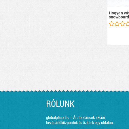
Hogyan vás
snowboard
RÓLUNK
globalplaza.hu = Áruházláncok akciói,
bevásárlóközpontok és üzletek egy oldalon.