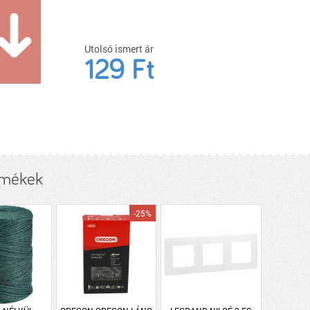
Utolsó ismert ár
129 Ft
rmékek
-25%