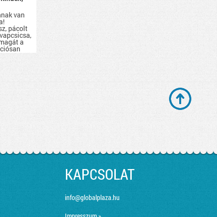
nnak van
a!
sz, pácolt
evapcsicsa,
 magát a
kciósan
d be.
KAPCSOLAT
info@globalplaza.hu
Impresszum »