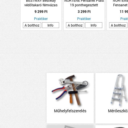
BESTWAY Bestway
NORTENE Fensanet Plast
NORTENE
védőtakaró fémvázas
19 ponthegesztett
Fensanet
szögletes medencéhez
drótháló műanyag
ponthegeszte
9 299 Ft
3 299 Ft
11 9
400x211cm
bevonatú zöld 0,5x5m
műanyag bev
Praktiker
Praktiker
Prakt
1x
A bolthoz
Info
A bolthoz
Info
A bolthoz
Műhelyfelszerelés
Mérőeszkö