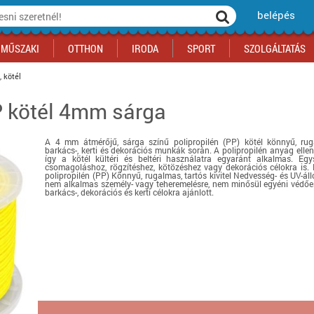
belépés
MŰSZAKI
OTTHON
IRODA
SPORT
SZOLGÁLTATÁS
, kötél
P kötél 4mm sárga
ka
yógyszertár
csálnivaló
Sport akciók
Építkezés
Fitneszközpont
Biztonságtechnika
kciók
a
, gördeszka, roller
ék
mékek, sütemények
Szolgáltatás akciók
Szerszám, barkács, alkatrész
Kocsmasport
Ünnepi dekoráció
A 4 mm átmérőjű, sárga színű polipropilén (PP) kötél könnyű, rug
tító, parkolás
s ital
Iskolakezdés, papír, írószer
Motor
Fűtés
barkács-, kerti és dekorációs munkák során. A polipropilén anyag ell
így a kötél kültéri és beltéri használatra egyaránt alkalmas. Egy
ás akciók
k
l
Háziállatok
Autó
csomagoláshoz, rögzítéshez, kötözéshez vagy dekorációs célokra is.
polipropilén (PP) Könnyű, rugalmas, tartós kivitel Nedvesség- és UV-á
nem alkalmas személy- vagy teheremelésre, nem minősül egyéni védőesz
iók
Bébi
Ingatlan
barkács-, dekorációs és kerti célokra ajánlott.
ók
Gyógyászati segédeszköz
Regisztrálj az oldalunkra INGYEN itt ››
Regisztrálj az oldalunkra INGYEN itt ››
Regisztrálj az oldalunkra INGYEN itt ››
Regisztrálj az oldalunkra INGYEN itt ››
Regisztrálj az oldalunkra INGYEN itt ››
Regisztrálj az oldalunkra INGYEN itt ››
Regisztrálj az oldalunkra INGYEN itt ››
Regisztrálj az oldalunkra INGYEN itt ››