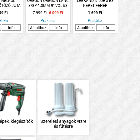
 NÉLKÜL
OREGON OREGON LÁNC
LEGRAND NILOÉ 3-ES
TÖZŐ JUTA
3/8P-1.3MM 91VXL 53
KERET FEHÉR
 ZÖLD SZÍNŰ
SZEM
99 Ft
7 999 Ft
6 009 Ft
1 699 Ft
ktiker
Praktiker
Praktiker
Info
A bolthoz
Info
A bolthoz
Info
gépek, kiegészítők
Szerelési anyagok vízre
és fűtésre