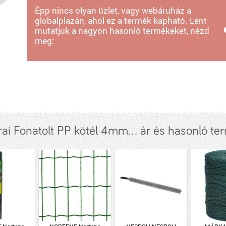
Épp nincs olyan üzlet, vagy webáruház a
globalplazán, ahol ez a termék kapható. Lent
mutatjuk a nagyon hasonló termékeket, nézd
meg:
ai Fonatolt PP kötél 4mm... ár és hasonló te