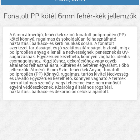
Fonatolt PP kötél 6mm fehér-kék jellemzők
A 6 mm átmérőjű, fehér/kék színű fonatolt polipropilén (PP)
kötél könnyű, rugalmas és sokoldalúan felhasználható
háztartási, barkács- és kerti munkák során. A fonatolt
szerkezet tartósságot és jó szakítószilárdságot biztosít, míg a
polipropilén anyag ellenáll a nedvességnek, penésznek és UV-
sugárzásnak. Egyszerűen kezelhető, könnyen vágható, ideális
csomagoláshoz, rögzítéshez, dekorációhoz vagy egyéb
általános felhasználásra, kültéren és beltéren egyaránt. Főbb
jellemzők: Átmérő: 6 mm Szín: fehér/kék Anyag: fonatolt
polipropilén (PP) Könnyű, rugalmas, tartós kivitel Nedvesség-
és UV-álló Egyszerűen kezelhető, könnyen vágható A termék
nem alkalmas személy- vagy teheremelésre, nem minősül
egyéni védőeszköznek. Kizárólag általános rögzítési,
háztartási, barkács- és dekorációs célokra ajánlott.