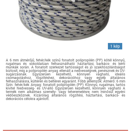
1 kép
A 6 mm átmérőjű, fehér/kék színű fonatolt polipropilén (PP) kötél könnyű,
rugalmas és sokoldalúan felhasználható háztartási, barkács- és kerti
munkák során. A fonatolt szerkezet tartósságot és jó szakítószilárdságot
biztosít, míg a polipropilén anyag ellenáll a nedvességnek, penésznek és UV-
sugárzásnak. Egyszerűen kezelhető, könnyen vágható, ideális
csomagoláshoz, rögzítéshez, dekorációhoz vagy egyéb általános
felhasználásra, kültéren és beltéren egyaránt. Főbb jellemzők: Átmérő: 6 mm
Szín: fehér/kék Anyag: fonatolt polipropilén (PP) Könnyű, rugalmas, tartós
kivitel Nedvesség- és UV-álló Egyszerűen kezelhető, könnyen vágható A
termék nem alkalmas személy- vagy teheremelésre, nem minősül egyéni
védőeszköznek. Kizárólag általános rögzítési, háztartási, barkács- és
dekorációs célokra ajánlott.