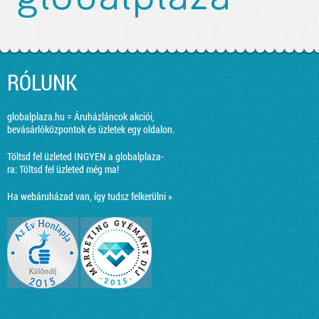
RÓLUNK
globalplaza.hu = Áruházláncok akciói,
bevásárlóközpontok és üzletek egy oldalon.
Töltsd fel üzleted INGYEN a globalplaza-
ra:
Töltsd fel üzleted még ma!
Ha webáruházad van, így tudsz felkerülni »