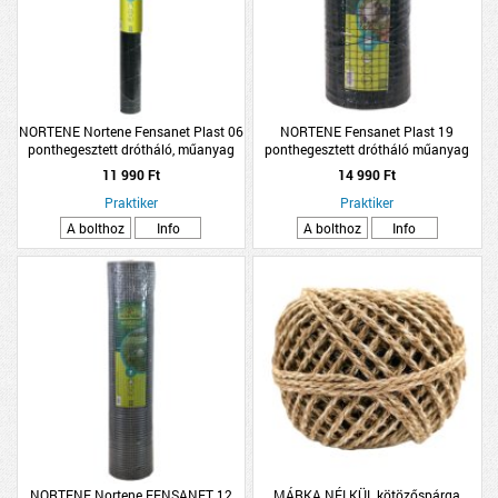
NORTENE Nortene Fensanet Plast 06
NORTENE Fensanet Plast 19
ponthegesztett drótháló, műanyag
ponthegesztett drótháló műanyag
bevonattal zöld 1x5m
bevonatú zöld 0,5x25m
11 990 Ft
14 990 Ft
Praktiker
Praktiker
A bolthoz
Info
A bolthoz
Info
NORTENE Nortene FENSANET 12
MÁRKA NÉLKÜL kötözőspárga