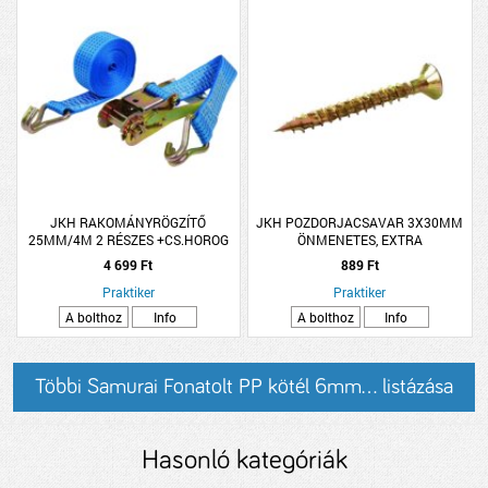
JKH RAKOMÁNYRÖGZÍTŐ
JKH POZDORJACSAVAR 3X30MM
25MM/4M 2 RÉSZES +CS.HOROG
ÖNMENETES, EXTRA
(1000KG) SB
4 699 Ft
889 Ft
Praktiker
Praktiker
A bolthoz
Info
A bolthoz
Info
Többi Samurai Fonatolt PP kötél 6mm... listázása
Hasonló kategóriák