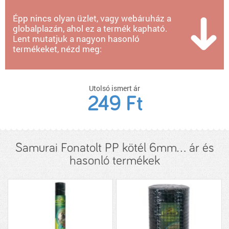
Épp nincs olyan üzlet, vagy webáruház a
globalplazán, ahol ez a termék kapható.
Lent mutatjuk a nagyon hasonló
termékeket, nézd meg:
Utolsó ismert ár
249 Ft
Samurai Fonatolt PP kötél 6mm... ár és
hasonló termékek