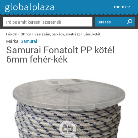
menü
Keresés
Főoldal
Otthon
Szerszám, barkács, alkatrész
Lánc, kötél
Márka:
Samurai
Samurai
Fonatolt PP kötél
6mm fehér-kék