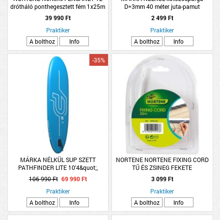
drótháló ponthegesztett fém 1x25m
D=3mm 40 méter juta-pamut
ezüst
39 990 Ft
2 499 Ft
Praktiker
Praktiker
A bolthoz
Info
A bolthoz
Info
-35%
MÁRKA NÉLKÜL SUP SZETT
NORTENE NORTENE FIXING CORD
PATHFINDER LITE 10'4&quot;,
TŰ ÉS ZSINEG FEKETE
315X76X15CM, PUMPÁVAL
106 990 Ft
69 990 Ft
3 099 Ft
Praktiker
Praktiker
A bolthoz
Info
A bolthoz
Info