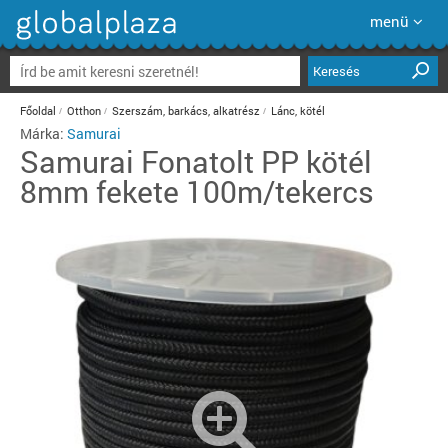
menü
Keresés
Főoldal
Otthon
Szerszám, barkács, alkatrész
Lánc, kötél
Márka:
Samurai
Samurai
Fonatolt PP kötél
8mm fekete 100m/tekercs