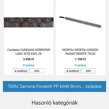
Cardamo CARDAMO KERÉKPÁR
NESPOLI NESPOLI HOSSZÚ
LÁNC MTB KMC Z6
RADIÁTORKEFE 75CM
3 599 Ft
1 799 Ft
Praktiker
Praktiker
A bolthoz
Info
A bolthoz
Info
Többi Samurai Fonatolt PP kötél 8mm... listázása
Hasonló kategóriák