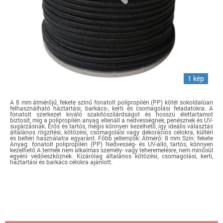
1 kép
A 8 mm átmérőjű, fekete színű fonatolt polipropilén (PP) kötél sokoldalúan
felhasználható háztartási, barkács-, kerti és csomagolási feladatokra. A
fonatolt szerkezet kiváló szakítószilárdságot és hosszú élettartamot
biztosít, míg a polipropilén anyag ellenáll a nedvességnek, penésznek és UV-
sugárzásnak. Erős és tartós, mégis könnyen kezelhető, így ideális választás
általános rögzítési, kötözési, csomagolási vagy dekorációs célokra, kültéri
és beltéri használatra egyaránt. Főbb jellemzők: Átmérő: 8 mm Szín: fekete
Anyag: fonatolt polipropilén (PP) Nedvesség- és UV-álló, tartós, könnyen
kezelhető A termék nem alkalmas személy- vagy teheremelésre, nem minősül
egyéni védőeszköznek. Kizárólag általános kötözési, csomagolási, kerti,
háztartási és barkács célokra ajánlott.