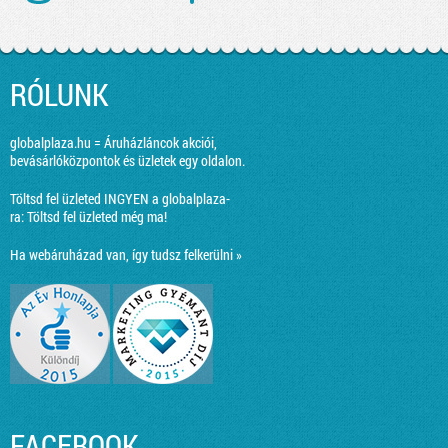
RÓLUNK
globalplaza.hu = Áruházláncok akciói,
bevásárlóközpontok és üzletek egy oldalon.
Töltsd fel üzleted INGYEN a globalplaza-
ra:
Töltsd fel üzleted még ma!
Ha webáruházad van, így tudsz felkerülni »
FACEBOOK