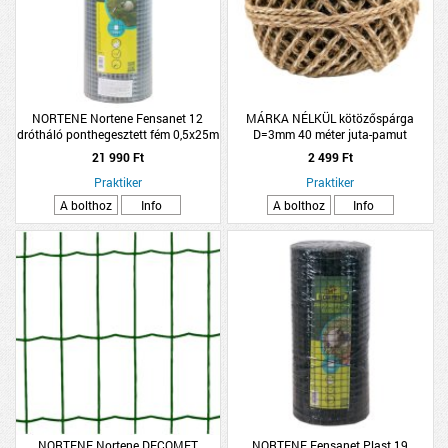
NORTENE Nortene Fensanet 12
MÁRKA NÉLKÜL kötözőspárga
drótháló ponthegesztett fém 0,5x25m
D=3mm 40 méter juta-pamut
ezüst
21 990 Ft
2 499 Ft
Praktiker
Praktiker
A bolthoz
Info
A bolthoz
Info
NORTENE Nortene DECOMET
NORTENE Fensanet Plast 19