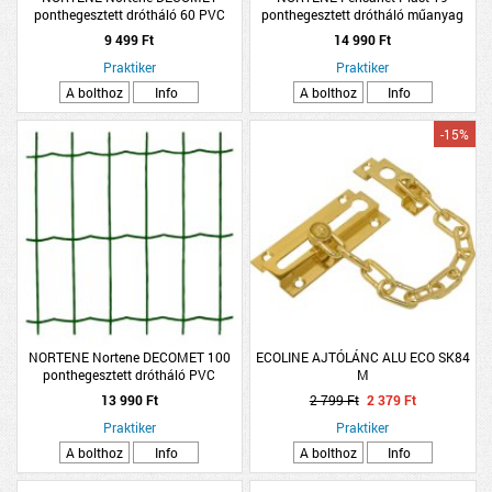
ponthegesztett drótháló 60 PVC
ponthegesztett drótháló műanyag
bevonattal zöld 0,6x10m
bevonatú zöld 0,5x25m
9 499 Ft
14 990 Ft
Praktiker
Praktiker
A bolthoz
Info
A bolthoz
Info
-15%
NORTENE Nortene DECOMET 100
ECOLINE AJTÓLÁNC ALU ECO SK84
ponthegesztett drótháló PVC
M
bevonattal zöld 1x10m
13 990 Ft
2 799 Ft
2 379 Ft
Praktiker
Praktiker
A bolthoz
Info
A bolthoz
Info