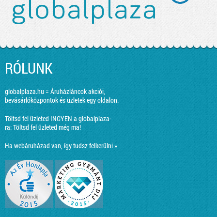
RÓLUNK
globalplaza.hu = Áruházláncok akciói,
bevásárlóközpontok és üzletek egy oldalon.
Töltsd fel üzleted INGYEN a globalplaza-
ra:
Töltsd fel üzleted még ma!
Ha webáruházad van, így tudsz felkerülni »