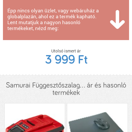
Épp nincs olyan üzlet, vagy webáruház a
globalplazán, ahol ez a termék kapható.
Lent mutatjuk a nagyon hasonló
termékeket, nézd meg:
Utolsó ismert ár
3 999 Ft
Samurai Függesztőszalag... ár és hasonló
termékek