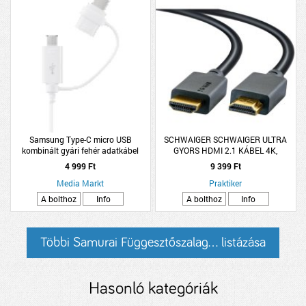
Samsung Type-C micro USB
SCHWAIGER SCHWAIGER ULTRA
kombinált gyári fehér adatkábel
GYORS HDMI 2.1 KÁBEL 4K,
120HZ/8K, 60HZ 1,5M, FEKETE
4 999 Ft
9 399 Ft
Media Markt
Praktiker
A bolthoz
Info
A bolthoz
Info
Többi Samurai Függesztőszalag... listázása
Hasonló kategóriák