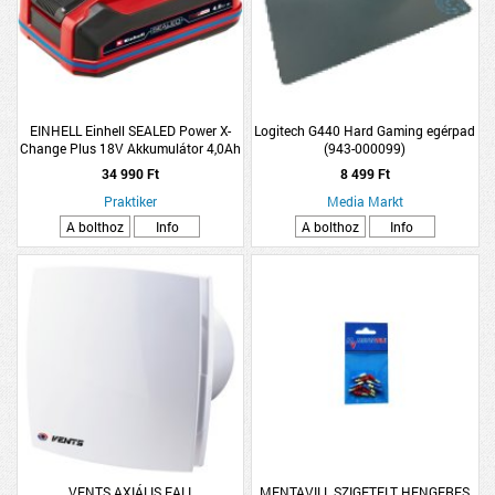
EINHELL Einhell SEALED Power X-
Logitech G440 Hard Gaming egérpad
Change Plus 18V Akkumulátor 4,0Ah
(943-000099)
34 990 Ft
8 499 Ft
Praktiker
Media Markt
A bolthoz
Info
A bolthoz
Info
VENTS AXIÁLIS FALI
MENTAVILL SZIGETELT HENGERES