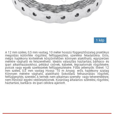
1 kép
A 12 mm széles, 0,5 mm vastag, 10 méter hosszú függesztőszalag praktikus
megoldás különféle rögzítési, felfüggesztési, szerelési feladatokra. Erős,
mégis hajlékony kivitelének köszönhetően könnyen alakítható, egyszerűen
méretre vágható és felszerelhető. Ideális választás háztartási, barkács- és
ipari alkalmazásokhoz, például csövek, kábelek, légcsatornák rögzítésére,
polcok vagy egyéb szerkezetek felfüggesztésére. Főbb jellemzők: Méret: 12
mm széles, 0,5 mm vastag Hossz: 10 m Anyag: erős, hajlékony szalag
Könnyen méretre vágható, alakítható Sokoldalú felhasználás: rögzítés,
felfüggesztés, szerelés A termék nem alkalmas személy- vagy teheremelésre,
nem minősül egyéni védőeszköznek. Kizárólag általános szerelési, rögzítési,
háztartási, barkács- és ipari célokra ajánlott.