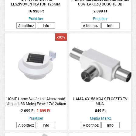
ELSZÍVÓVENTILÁTOR 125MM
CSATLAKOZÓ DUGÓ 10 DB
16 990 Ft
2 099 Ft
Praktiker
Praktiker
A bolthoz
Info
A bolthoz
Info
-30%
HOME Home Szolár Led Akasztható
HAMA 43158 KOAX ELOSZTÓ TV
Lámpa Ip33 Meleg Fehér 17x12x6cm
MÜA.
Fehér
2 699 Ft
1 899 Ft
849 Ft
Praktiker
Media Markt
A bolthoz
Info
A bolthoz
Info