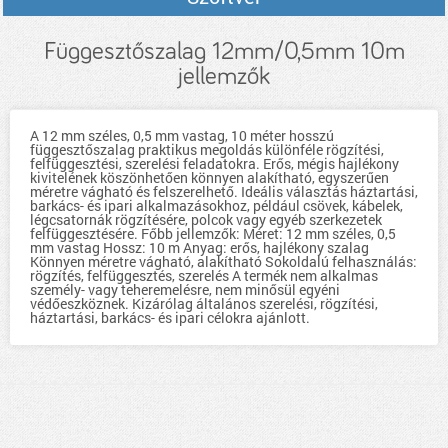
Függesztőszalag 12mm/0,5mm 10m
jellemzők
A 12 mm széles, 0,5 mm vastag, 10 méter hosszú
függesztőszalag praktikus megoldás különféle rögzítési,
felfüggesztési, szerelési feladatokra. Erős, mégis hajlékony
kivitelének köszönhetően könnyen alakítható, egyszerűen
méretre vágható és felszerelhető. Ideális választás háztartási,
barkács- és ipari alkalmazásokhoz, például csövek, kábelek,
légcsatornák rögzítésére, polcok vagy egyéb szerkezetek
felfüggesztésére. Főbb jellemzők: Méret: 12 mm széles, 0,5
mm vastag Hossz: 10 m Anyag: erős, hajlékony szalag
Könnyen méretre vágható, alakítható Sokoldalú felhasználás:
rögzítés, felfüggesztés, szerelés A termék nem alkalmas
személy- vagy teheremelésre, nem minősül egyéni
védőeszköznek. Kizárólag általános szerelési, rögzítési,
háztartási, barkács- és ipari célokra ajánlott.