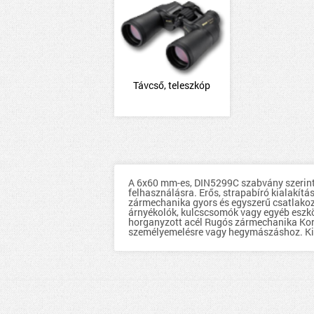
Távcső, teleszkóp
A 6x60 mm-es, DIN5299C szabvány szerinti 
felhasználásra. Erős, strapabíró kialakít
zármechanika gyors és egyszerű csatlakozta
árnyékolók, kulcscsomók vagy egyéb eszkö
horganyzott acél Rugós zármechanika Korr
személyemelésre vagy hegymászáshoz. Kizár