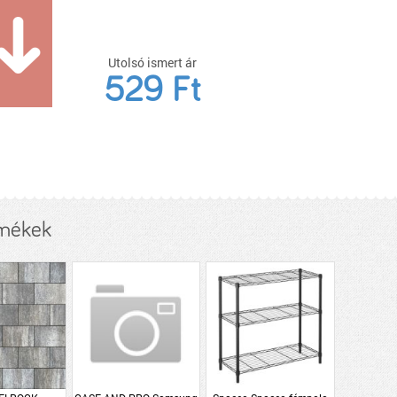
Utolsó ismert ár
529 Ft
rmékek