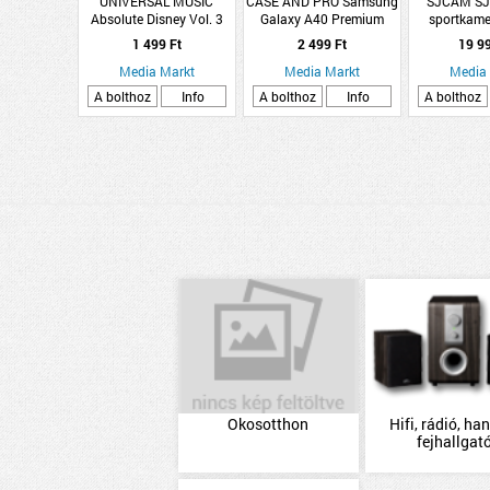
UNIVERSAL MUSIC
CASE AND PRO Samsung
SJCAM SJ
Absolute Disney Vol. 3
Galaxy A40 Premium
sportkame
(CD)
szilikon tok, Piros (CEL-
tokkal 
1 499 Ft
2 499 Ft
19 9
PREMSIL-SAMA40-R)
Media Markt
Media Markt
Media
A bolthoz
Info
A bolthoz
Info
A bolthoz
Okosotthon
Hifi, rádió, han
fejhallgat