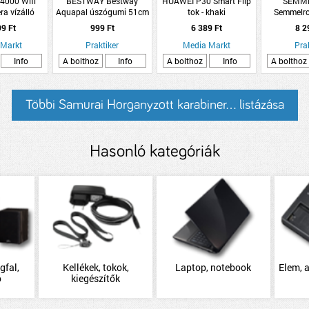
4000 Wifi
BESTWAY Bestway
HUAWEI P30 Smart Flip
SEMM
ra vízálló
Aquapal úszógumi 51cm
tok - khaki
Semmelro
fekete
3-féle minta 3-6 év
Smart 20
99 Ft
999 Ft
6 389 Ft
8 2
grafit-t
 Markt
Praktiker
Media Markt
1,12nm/sor
Pra
37,6
Info
A bolthoz
Info
A bolthoz
Info
A bolthoz
Többi Samurai Horganyzott karabiner... listázása
Hasonló kategóriák
gfal,
Kellékek, tokok,
Laptop, notebook
Elem, 
ó
kiegészítők