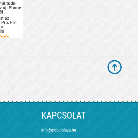
mit tudni
z új iPhone
ől
tt az
 Pro, Pro
ni
is!
KAPCSOLAT
info@globalplaza.hu