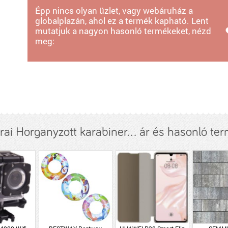
Épp nincs olyan üzlet, vagy webáruház a
globalplazán, ahol ez a termék kapható. Lent
mutatjuk a nagyon hasonló termékeket, nézd
meg:
ai Horganyzott karabiner... ár és hasonló te