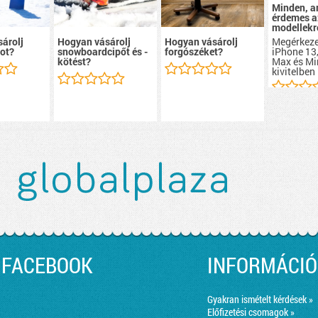
Minden, a
érdemes a
modellekr
Megérkeze
árolj
Hogyan vásárolj
Hogyan vásárolj
iPhone 13,
ot?
snowboardcipőt és -
forgószéket?
Max és Mi
kötést?
kivitelben 
FACEBOOK
INFORMÁCIÓ
Gyakran ismételt kérdések »
Előfizetési csomagok »