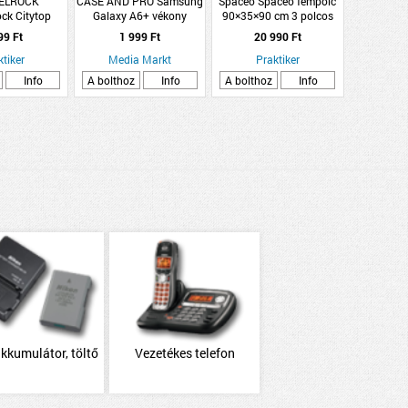
ELROCK
CASE AND PRO Samsung
Spaceo Spaceo fémpolc
ck Citytop
Galaxy A6+ vékony
90×35×90 cm 3 polcos
/13,3/5 cm
szilikon hátlap, Átlátszó
fekete
99 Ft
1 999 Ft
20 990 Ft
erra térkő
(TPU-SAM-A6-PLUS-TP)
 20x13,3x5cm
ktiker
Media Markt
Praktiker
db/nm
Info
A bolthoz
Info
A bolthoz
Info
akkumulátor, töltő
Vezetékes telefon