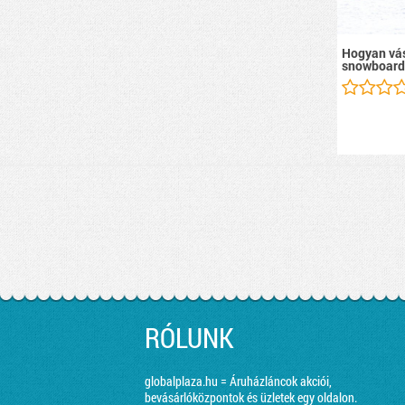
Hogyan vás
snowboard
RÓLUNK
globalplaza.hu = Áruházláncok akciói,
bevásárlóközpontok és üzletek egy oldalon.