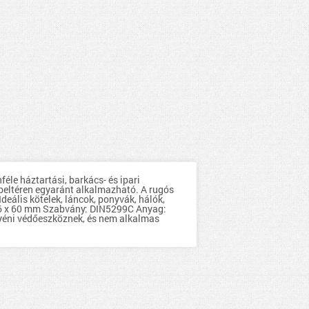
le háztartási, barkács- és ipari
 beltéren egyaránt alkalmazható. A rugós
deális kötelek, láncok, ponyvák, hálók,
: 6 x 60 mm Szabvány: DIN5299C Anyag:
gyéni védőeszköznek, és nem alkalmas