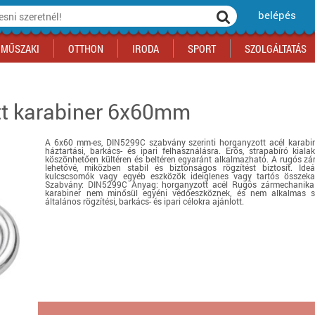
belépés
MŰSZAKI
OTTHON
IRODA
SPORT
SZOLGÁLTATÁS
t karabiner 6x60mm
ka
yógyszertár
csálnivaló
Sport akciók
Építkezés
Fitneszközpont
Biztonságtechnika
kciók
a
, gördeszka, roller
ék
mékek, sütemények
Szolgáltatás akciók
Szerszám, barkács, alkatrész
Kocsmasport
Ünnepi dekoráció
A 6x60 mm-es, DIN5299C szabvány szerinti horganyzott acél karabin
tító, parkolás
s ital
Iskolakezdés, papír, írószer
Motor
Fűtés
háztartási, barkács- és ipari felhasználásra. Erős, strapabíró kiala
köszönhetően kültéren és beltéren egyaránt alkalmazható. A rugós zá
ás akciók
k
l
Háziállatok
Autó
lehetővé, miközben stabil és biztonságos rögzítést biztosít. Ideá
kulcscsomók vagy egyéb eszközök ideiglenes vagy tartós összek
Szabvány: DIN5299C Anyag: horganyzott acél Rugós zármechanika Ko
iók
Bébi
Ingatlan
karabiner nem minősül egyéni védőeszköznek, és nem alkalmas s
általános rögzítési, barkács- és ipari célokra ajánlott.
ók
Gyógyászati segédeszköz
Regisztrálj az oldalunkra INGYEN itt ››
Regisztrálj az oldalunkra INGYEN itt ››
Regisztrálj az oldalunkra INGYEN itt ››
Regisztrálj az oldalunkra INGYEN itt ››
Regisztrálj az oldalunkra INGYEN itt ››
Regisztrálj az oldalunkra INGYEN itt ››
Regisztrálj az oldalunkra INGYEN itt ››
Regisztrálj az oldalunkra INGYEN itt ››