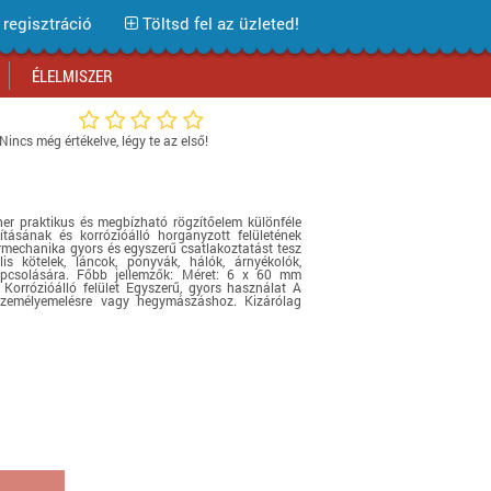
regisztráció
Töltsd fel az üzleted!
ÉLELMISZER
Nincs még értékelve, légy te az első!
Bevásárlóközpontok
Bevásárlóközpontok
Bevásárlóközpontok
Bevásárlóközpontok
Bevásárlóközpontok
Bevásárlóközpontok
Bevásárlóközpontok
Üzlethálózatok
Üzlethálózatok
Üzlethálózatok
Üzlethálózatok
Üzlethálózatok
Üzlethálózatok
Üzlethálózatok
er praktikus és megbízható rögzítőelem különféle
Áruházláncok
Áruházláncok
Áruházláncok
Áruházláncok
Áruházláncok
Áruházláncok
Áruházláncok
kításának és korrózióálló horganyzott felületének
rmechanika gyors és egyszerű csatlakoztatást tesz
Webáruház tesztek
Webáruház tesztek
Webáruház tesztek
Webáruház tesztek
Webáruház tesztek
Webáruház tesztek
Webáruház tesztek
lis kötelek, láncok, ponyvák, hálók, árnyékolók,
apcsolására. Főbb jellemzők: Méret: 6 x 60 mm
rrózióálló felület Egyszerű, gyors használat A
Akciós termékek
Akciós termékek
Akciós termékek
Akciós termékek
Akciós termékek
Akciók Blog
Akciós termékek
zemélyemelésre vagy hegymászáshoz. Kizárólag
Iratkozz fel hírlevelünkre!
Iratkozz fel hírlevelünkre!
Iratkozz fel hírlevelünkre!
Iratkozz fel hírlevelünkre!
Iratkozz fel hírlevelünkre!
Iratkozz fel hírlevelünkre!
Iratkozz fel hírlevelünkre!
Iratkozz fel hírlevelünkre!