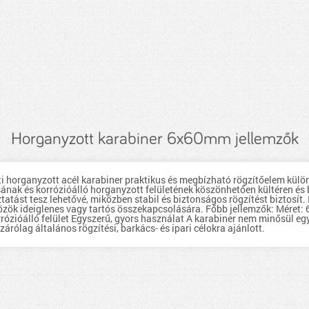
Horganyzott karabiner 6x60mm jellemzők
horganyzott acél karabiner praktikus és megbízható rögzítőelem különfé
ásának és korrózióálló horganyzott felületének köszönhetően kültéren és
tást tesz lehetővé, miközben stabil és biztonságos rögzítést biztosít. I
zök ideiglenes vagy tartós összekapcsolására. Főbb jellemzők: Méret
ózióálló felület Egyszerű, gyors használat A karabiner nem minősül e
ólag általános rögzítési, barkács- és ipari célokra ajánlott.