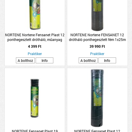
NORTENE Nortene Fensanet Plast 12
NORTENE Nortene FENSANET 12
ponthegesztett drótháló, műanyag
drótháló ponthegesztett fém 1x25m
bevonattal zöld 0,5x5m
ezüst
4 399 Ft
39 990 Ft
Praktiker
Praktiker
A bolthoz
Info
A bolthoz
Info
NORTENE Fensanet Plast 19
NORTENE Fensanet Plast 12