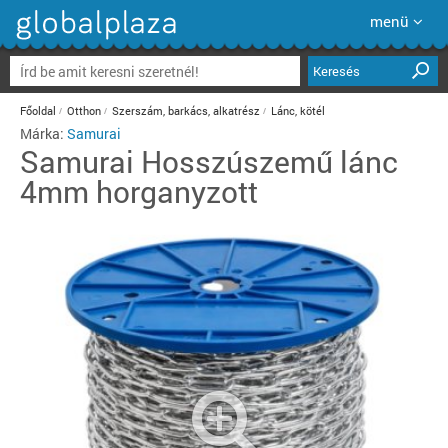
menü
Keresés
Főoldal
Otthon
Szerszám, barkács, alkatrész
Lánc, kötél
Márka:
Samurai
Samurai
Hosszúszemű lánc
4mm horganyzott