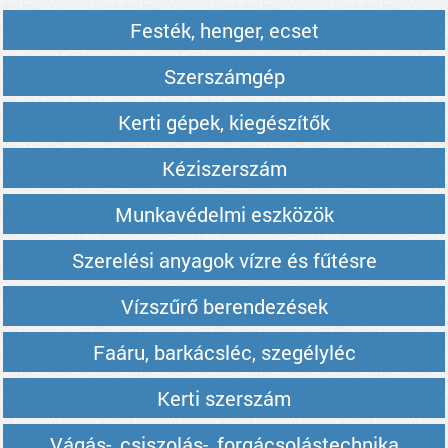
Festék, henger, ecset
Szerszámgép
Kerti gépek, kiegészítők
Kéziszerszám
Munkavédelmi eszközök
Szerelési anyagok vízre és fűtésre
Vízszűrő berendezések
Faáru, barkácsléc, szegélyléc
Kerti szerszám
Vágás-, csiszolás-, forgácsolástechnika