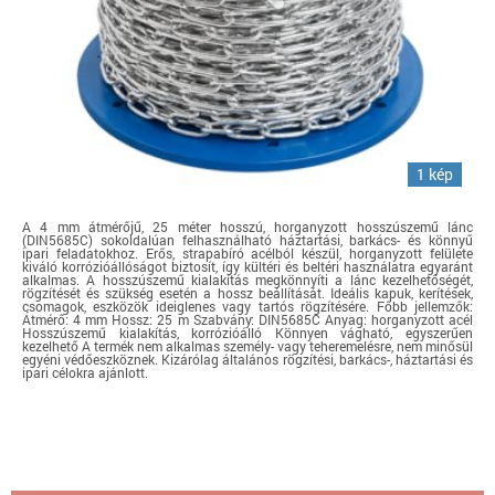
1 kép
A 4 mm átmérőjű, 25 méter hosszú, horganyzott hosszúszemű lánc
(DIN5685C) sokoldalúan felhasználható háztartási, barkács- és könnyű
ipari feladatokhoz. Erős, strapabíró acélból készül, horganyzott felülete
kiváló korrózióállóságot biztosít, így kültéri és beltéri használatra egyaránt
alkalmas. A hosszúszemű kialakítás megkönnyíti a lánc kezelhetőségét,
rögzítését és szükség esetén a hossz beállítását. Ideális kapuk, kerítések,
csomagok, eszközök ideiglenes vagy tartós rögzítésére. Főbb jellemzők:
Átmérő: 4 mm Hossz: 25 m Szabvány: DIN5685C Anyag: horganyzott acél
Hosszúszemű kialakítás, korrózióálló Könnyen vágható, egyszerűen
kezelhető A termék nem alkalmas személy- vagy teheremelésre, nem minősül
egyéni védőeszköznek. Kizárólag általános rögzítési, barkács-, háztartási és
ipari célokra ajánlott.