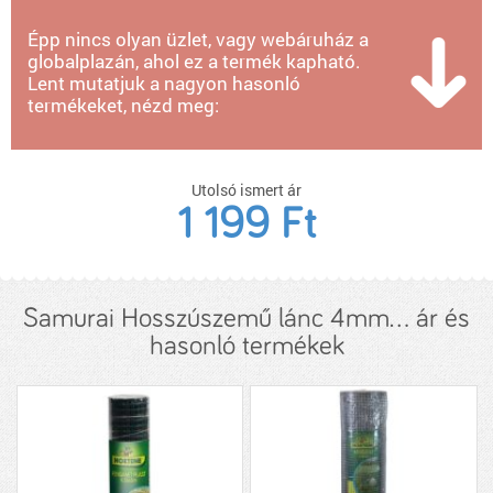
Épp nincs olyan üzlet, vagy webáruház a
globalplazán, ahol ez a termék kapható.
Lent mutatjuk a nagyon hasonló
termékeket, nézd meg:
Utolsó ismert ár
1 199 Ft
Samurai Hosszúszemű lánc 4mm... ár és
hasonló termékek