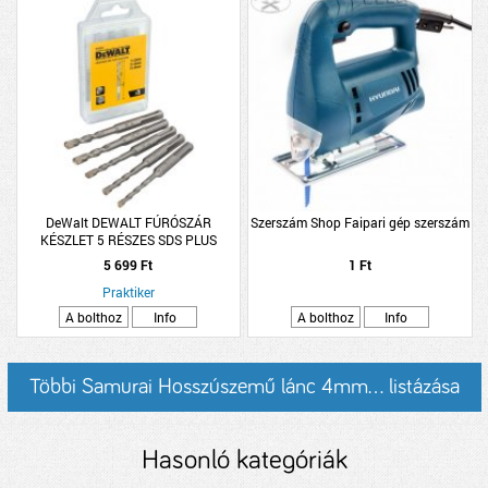
DeWalt DEWALT FÚRÓSZÁR
Szerszám Shop Faipari gép szerszám
KÉSZLET 5 RÉSZES SDS PLUS
5 699 Ft
1 Ft
Praktiker
A bolthoz
Info
A bolthoz
Info
Többi Samurai Hosszúszemű lánc 4mm... listázása
Hasonló kategóriák