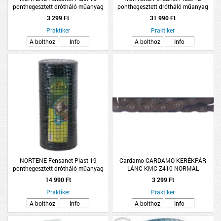
ponthegesztett drótháló műanyag
ponthegesztett drótháló műanyag
bevonatú zöld 0,5x5m
bevonatú zöld 1x25m
3 299 Ft
31 990 Ft
Praktiker
Praktiker
A bolthoz
Info
A bolthoz
Info
NORTENE Fensanet Plast 19
Cardamo CARDAMO KERÉKPÁR
ponthegesztett drótháló műanyag
LÁNC KMC Z410 NORMÁL
bevonatú zöld 0,5x25m
14 990 Ft
3 299 Ft
Praktiker
Praktiker
A bolthoz
Info
A bolthoz
Info