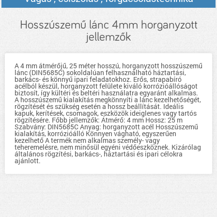
Hosszúszemű lánc 4mm horganyzott
jellemzők
A 4 mm átmérőjű, 25 méter hosszú, horganyzott hosszúszemű
lánc (DIN5685C) sokoldalúan felhasználható háztartási,
barkács- és könnyű ipari feladatokhoz. Erős, strapabíró
acélból készül, horganyzott felülete kiváló korrózióállóságot
biztosít, így kültéri és beltéri használatra egyaránt alkalmas.
A hosszúszemű kialakítás megkönnyíti a lánc kezelhetőségét,
rögzítését és szükség esetén a hossz beállítását. Ideális
kapuk, kerítések, csomagok, eszközök ideiglenes vagy tartós
rögzítésére. Főbb jellemzők: Átmérő: 4 mm Hossz: 25 m
Szabvány: DIN5685C Anyag: horganyzott acél Hosszúszemű
kialakítás, korrózióálló Könnyen vágható, egyszerűen
kezelhető A termék nem alkalmas személy- vagy
teheremelésre, nem minősül egyéni védőeszköznek. Kizárólag
általános rögzítési, barkács-, háztartási és ipari célokra
ajánlott.