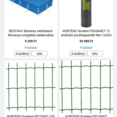
BESTWAY Bestway védőtakaró
NORTENE Nortene FENSANET 12
fémvázas szögletes medencéhez
drótháló ponthegesztett fém 1x25m
400x211cm
ezüst
9 299 Ft
39 990 Ft
Praktiker
Praktiker
A bolthoz
Info
A bolthoz
Info
NORTENE Nortene DECOMET 100
NORTENE Nortene DECOMET