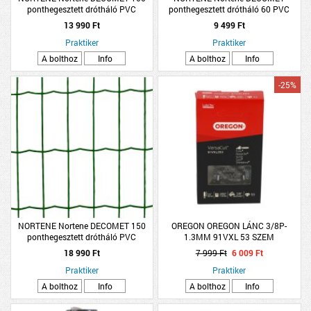
ponthegesztett drótháló PVC
ponthegesztett drótháló 60 PVC
bevonattal zöld 1x10m
bevonattal zöld 0,6x10m
13 990 Ft
9 499 Ft
Praktiker
Praktiker
A bolthoz
Info
A bolthoz
Info
-25%
NORTENE Nortene DECOMET 150
OREGON OREGON LÁNC 3/8P-
ponthegesztett drótháló PVC
1.3MM 91VXL 53 SZEM
bevonattal zöld 1,5x10m
18 990 Ft
7 999 Ft
6 009 Ft
Praktiker
Praktiker
A bolthoz
Info
A bolthoz
Info