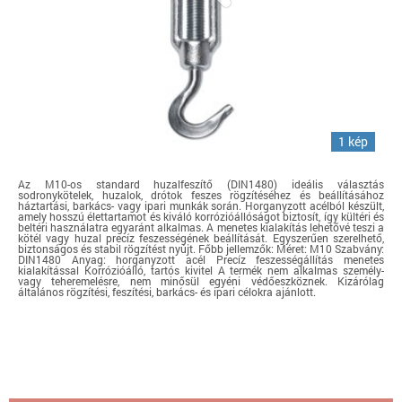
1 kép
Az M10-os standard huzalfeszítő (DIN1480) ideális választás
sodronykötelek, huzalok, drótok feszes rögzítéséhez és beállításához
háztartási, barkács- vagy ipari munkák során. Horganyzott acélból készült,
amely hosszú élettartamot és kiváló korrózióállóságot biztosít, így kültéri és
beltéri használatra egyaránt alkalmas. A menetes kialakítás lehetővé teszi a
kötél vagy huzal precíz feszességének beállítását. Egyszerűen szerelhető,
biztonságos és stabil rögzítést nyújt. Főbb jellemzők: Méret: M10 Szabvány:
DIN1480 Anyag: horganyzott acél Precíz feszességállítás menetes
kialakítással Korrózióálló, tartós kivitel A termék nem alkalmas személy-
vagy teheremelésre, nem minősül egyéni védőeszköznek. Kizárólag
általános rögzítési, feszítési, barkács- és ipari célokra ajánlott.