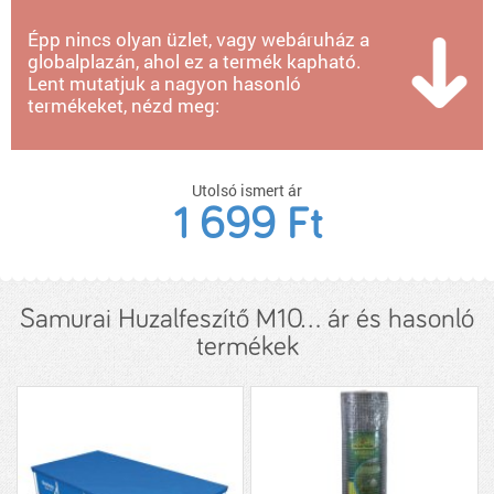
Épp nincs olyan üzlet, vagy webáruház a
globalplazán, ahol ez a termék kapható.
Lent mutatjuk a nagyon hasonló
termékeket, nézd meg:
Utolsó ismert ár
1 699 Ft
Samurai Huzalfeszítő M10... ár és hasonló
termékek