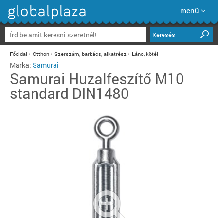
menü
Keresés
Főoldal
Otthon
Szerszám, barkács, alkatrész
Lánc, kötél
Márka:
Samurai
Samurai
Huzalfeszítő M10
standard DIN1480