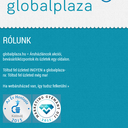
RÓLUNK
globalplaza.hu = Áruházláncok akciói,
bevásárlóközpontok és üzletek egy oldalon.
Töltsd fel üzleted INGYEN a globalplaza-
ra:
Töltsd fel üzleted még ma!
Ha webáruházad van, így tudsz felkerülni »