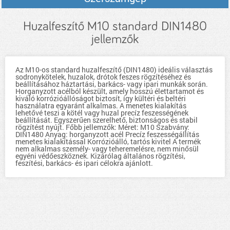
Huzalfeszítő M10 standard DIN1480
jellemzők
Az M10-os standard huzalfeszítő (DIN1480) ideális választás
sodronykötelek, huzalok, drótok feszes rögzítéséhez és
beállításához háztartási, barkács- vagy ipari munkák során.
Horganyzott acélból készült, amely hosszú élettartamot és
kiváló korrózióállóságot biztosít, így kültéri és beltéri
használatra egyaránt alkalmas. A menetes kialakítás
lehetővé teszi a kötél vagy huzal precíz feszességének
beállítását. Egyszerűen szerelhető, biztonságos és stabil
rögzítést nyújt. Főbb jellemzők: Méret: M10 Szabvány:
DIN1480 Anyag: horganyzott acél Precíz feszességállítás
menetes kialakítással Korrózióálló, tartós kivitel A termék
nem alkalmas személy- vagy teheremelésre, nem minősül
egyéni védőeszköznek. Kizárólag általános rögzítési,
feszítési, barkács- és ipari célokra ajánlott.