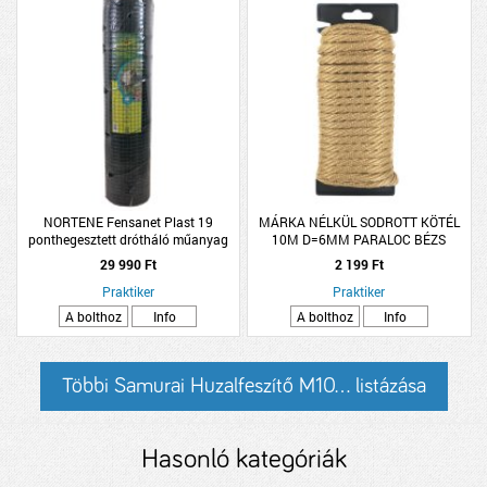
NORTENE Fensanet Plast 19
MÁRKA NÉLKÜL SODROTT KÖTÉL
ponthegesztett drótháló műanyag
10M D=6MM PARALOC BÉZS
bevonatú zöld 1x25m
29 990 Ft
2 199 Ft
Praktiker
Praktiker
A bolthoz
Info
A bolthoz
Info
Többi Samurai Huzalfeszítő M10... listázása
Hasonló kategóriák