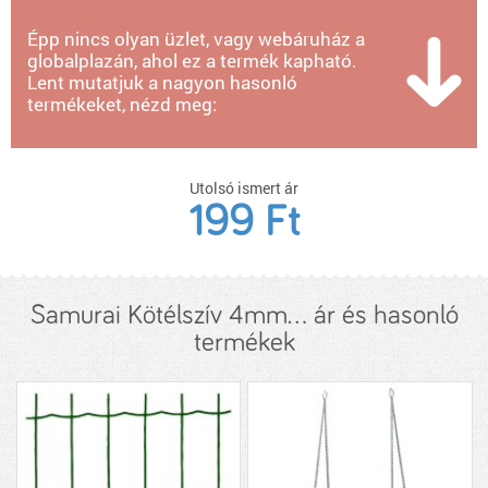
Épp nincs olyan üzlet, vagy webáruház a
globalplazán, ahol ez a termék kapható.
Lent mutatjuk a nagyon hasonló
termékeket, nézd meg:
Utolsó ismert ár
199 Ft
Samurai Kötélszív 4mm... ár és hasonló
termékek