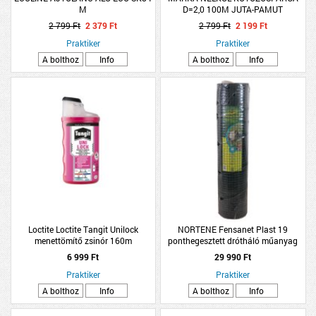
M
D=2,0 100M JUTA-PAMUT
2 799 Ft
2 379 Ft
2 799 Ft
2 199 Ft
Praktiker
Praktiker
A bolthoz
Info
A bolthoz
Info
Loctite Loctite Tangit Unilock
NORTENE Fensanet Plast 19
menettömítő zsinór 160m
ponthegesztett drótháló műanyag
bevonatú zöld 1x25m
6 999 Ft
29 990 Ft
Praktiker
Praktiker
A bolthoz
Info
A bolthoz
Info