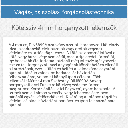
Vágás-, csiszolás-, forgácsolástechnika
Kötélszív 4mm horganyzott jellemzők
A 4 mm-es, DIN6899A szabvány szerinti horganyzott kötélszív
ideális sodronykötelek, huzalok vagy drótok végének
védelmére és tartós rögzítésére. A kötélszív használatával a
kötél vagy huzal vége nem sérül, megtartja eredeti formáját,
így hosszabb élettartamot biztosít még intenzív igénybevétel
esetén is. Horganyzott acél anyagának köszönhetően ellenáll
a korróziónak, ezért kültéri és beltéri alkalmazásra egyaránt
ajánlott. Ideális választás barkács- és háztartási
felhasználásra, valamint könnyű ipari célokra. Főbb
jellemzők: Méret: 4 mm Szabvány: DIN6899A Anyag:
horganyzott acél Funkció: kötélvég védelme, forma
megtartása Korrózióálló kivitel Egyszerű, gyors használat A
termék nem alkalmas személy- vagy teheremelésre, nem
minősül egyéni védőeszköznek. Kizárólag általános rögzítési,
védelmi célokra, háztartási, barkács- és ipari felhasználásra
ajánlott.