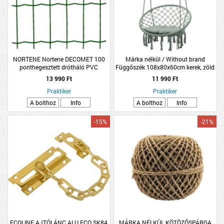
NORTENE Nortene DECOMET 100
Márka nélkül / Without brand
ponthegesztett drótháló PVC
Függőszék 108x80x60cm kerek, zöld
bevonattal zöld 1x10m
13 990 Ft
11 990 Ft
Praktiker
Praktiker
A bolthoz
Info
A bolthoz
Info
-15%
-21%
ECOLINE AJTÓLÁNC ALU ECO SK84
MÁRKA NÉLKÜL KÖTÖZŐSPÁRGA