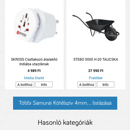
SKROSS Csatlakozó átalakító
STEBO 5000 H-20 TALICSKA
Indiába utazóknak
4 989 Ft
37 990 Ft
Media Markt
Praktiker
A bolthoz
Info
A bolthoz
Info
Többi Samurai Kötélszív 4mm... listázása
Hasonló kategóriák