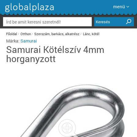
menü
Keresés
Főoldal
Otthon
Szerszám, barkács, alkatrész
Lánc, kötél
Márka:
Samurai
Samurai
Kötélszív 4mm
horganyzott