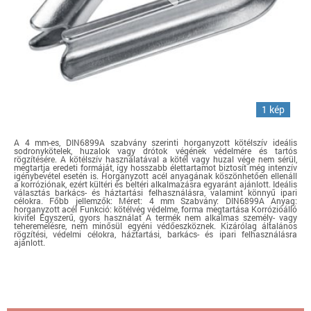
1 kép
A 4 mm-es, DIN6899A szabvány szerinti horganyzott kötélszív ideális
sodronykötelek, huzalok vagy drótok végének védelmére és tartós
rögzítésére. A kötélszív használatával a kötél vagy huzal vége nem sérül,
megtartja eredeti formáját, így hosszabb élettartamot biztosít még intenzív
igénybevétel esetén is. Horganyzott acél anyagának köszönhetően ellenáll
a korróziónak, ezért kültéri és beltéri alkalmazásra egyaránt ajánlott. Ideális
választás barkács- és háztartási felhasználásra, valamint könnyű ipari
célokra. Főbb jellemzők: Méret: 4 mm Szabvány: DIN6899A Anyag:
horganyzott acél Funkció: kötélvég védelme, forma megtartása Korrózióálló
kivitel Egyszerű, gyors használat A termék nem alkalmas személy- vagy
teheremelésre, nem minősül egyéni védőeszköznek. Kizárólag általános
rögzítési, védelmi célokra, háztartási, barkács- és ipari felhasználásra
ajánlott.