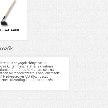
rti szerszám
lemzők
intetikus anyagok előnyeivel. A
 és kültéri használatra is kiválóan
alamint általános háztartási célokra
atóan áll rendelkezésre. Főbb jellemzők:
n) Nedvesség- és UV-álló, hosszú
znek. Kizárólag általános kötözési,