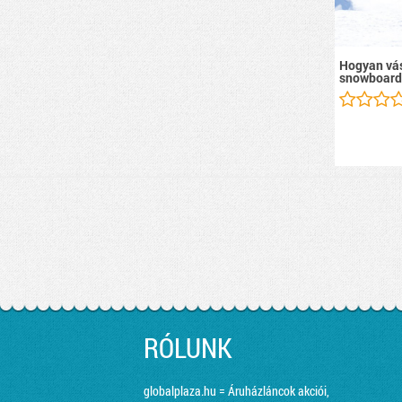
Hogyan vás
snowboard
RÓLUNK
globalplaza.hu = Áruházláncok akciói,