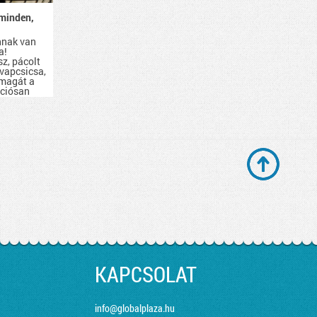
minden,
nnak van
a!
sz, pácolt
evapcsicsa,
 magát a
kciósan
d be.
KAPCSOLAT
info@globalplaza.hu