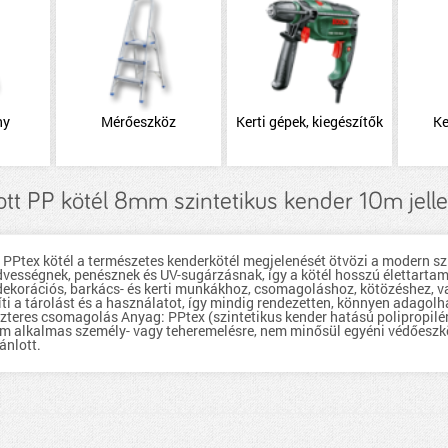
ny
Mérőeszköz
Kerti gépek, kiegészítők
Ke
tt PP kötél 8mm szintetikus kender 10m jel
PPtex kötél a természetes kenderkötél megjelenését ötvözi a modern sz
dvességnek, penésznek és UV-sugárzásnak, így a kötél hosszú élettartamú
dekorációs, barkács- és kerti munkákhoz, csomagoláshoz, kötözéshez, v
íti a tárolást és a használatot, így mindig rendezetten, könnyen adagolh
zteres csomagolás Anyag: PPtex (szintetikus kender hatású polipropilé
em alkalmas személy- vagy teheremelésre, nem minősül egyéni védőeszkö
ánlott.