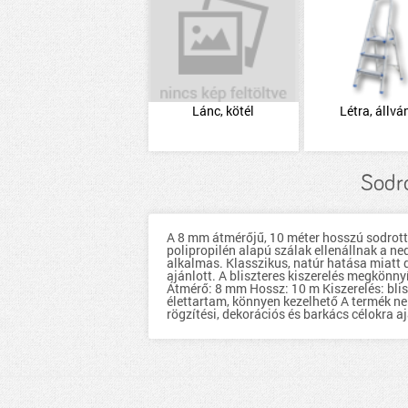
Lánc, kötél
Létra, állvá
Sodro
A 8 mm átmérőjű, 10 méter hosszú sodrott 
polipropilén alapú szálak ellenállnak a ne
alkalmas. Klasszikus, natúr hatása miatt 
ajánlott. A bliszteres kiszerelés megkönny
Átmérő: 8 mm Hossz: 10 m Kiszerelés: blis
élettartam, könnyen kezelhető A termék n
rögzítési, dekorációs és barkács célokra aj