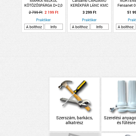
MÁRKA NÉLKÜL
Cardamo CARDAMO
NORTENE
KÖTÖZŐSPÁRGA D=2,0
KERÉKPÁR LÁNC KMC
Fensanet 0
100M JUTA-PAMUT
Z410 NORMÁL
pontheges
2 799 Ft
2 199 Ft
3 299 Ft
51 9
1x25m
Praktiker
Praktiker
Prakt
A bolthoz
Info
A bolthoz
Info
A bolthoz
Szerszám, barkács,
Szerelési anyago
alkatrész
és fűtésre