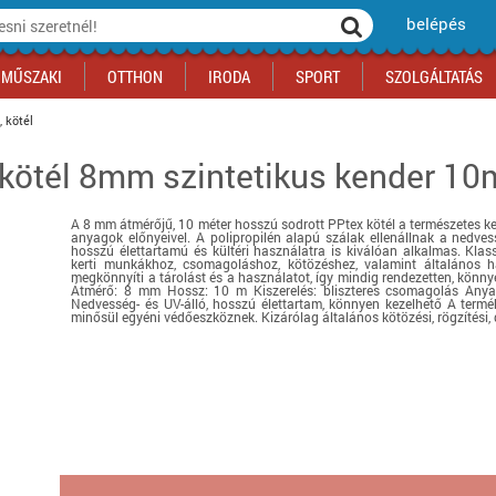
belépés
MŰSZAKI
OTTHON
IRODA
SPORT
SZOLGÁLTATÁS
, kötél
 kötél 8mm szintetikus kender 10
ka
yógyszertár
csálnivaló
Sport akciók
Építkezés
Fitneszközpont
Biztonságtechnika
kciók
a
, gördeszka, roller
ék
mékek, sütemények
Szolgáltatás akciók
Szerszám, barkács, alkatrész
Kocsmasport
Ünnepi dekoráció
A 8 mm átmérőjű, 10 méter hosszú sodrott PPtex kötél a természetes ke
tító, parkolás
s ital
Iskolakezdés, papír, írószer
Motor
Fűtés
anyagok előnyeivel. A polipropilén alapú szálak ellenállnak a nedve
hosszú élettartamú és kültéri használatra is kiválóan alkalmas. Klas
ás akciók
k
l
Háziállatok
Autó
kerti munkákhoz, csomagoláshoz, kötözéshez, valamint általános ház
megkönnyíti a tárolást és a használatot, így mindig rendezetten, könn
Átmérő: 8 mm Hossz: 10 m Kiszerelés: bliszteres csomagolás Anyag:
iók
Bébi
Ingatlan
Nedvesség- és UV-álló, hosszú élettartam, könnyen kezelhető A term
minősül egyéni védőeszköznek. Kizárólag általános kötözési, rögzítési, 
ók
Gyógyászati segédeszköz
Regisztrálj az oldalunkra INGYEN itt ››
Regisztrálj az oldalunkra INGYEN itt ››
Regisztrálj az oldalunkra INGYEN itt ››
Regisztrálj az oldalunkra INGYEN itt ››
Regisztrálj az oldalunkra INGYEN itt ››
Regisztrálj az oldalunkra INGYEN itt ››
Regisztrálj az oldalunkra INGYEN itt ››
Regisztrálj az oldalunkra INGYEN itt ››