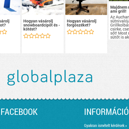
Majdnem 
ami grill!
Az Aucha
sütnivalój
árolj
Hogyan vásárolj
Hogyan vásárolj
Grillkolbá
ot?
snowboardcipőt és -
forgószéket?
csirke, cs
kötést?
sőt! Most
sütőt is a
szerezhete
FACEBOOK
INFORMÁCIÓ
Gyakran ismételt kérdések »