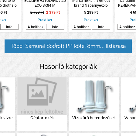
 Nortene
ECOLINE AJTÓLÁNC ALU
Márka nélkül / Without
Cardamo
6 drótháló
ECO SK84 M
brand Napárnyékoló
KERÉKPÁR
ztett fém
300x300x300cm
KM
90 Ft
2 799 Ft
2 379 Ft
5 299 Ft
4 6
 ezüst
sötétszürke színben
iker
Praktiker
Praktiker
Pra
Info
A bolthoz
Info
A bolthoz
Info
A bolthoz
Többi Samurai Sodrott PP kötél 8mm... listázása
Hasonló kategóriák
k vízre
Géptartozék
Vízszűrő berendezések
Vasár