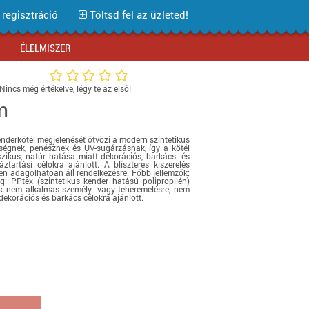
regisztráció
Töltsd fel az üzleted!
ÉLELMISZER
Nincs még értékelve, légy te az első!
m
Bevásárlóközpontok
Bevásárlóközpontok
Bevásárlóközpontok
Bevásárlóközpontok
Bevásárlóközpontok
Bevásárlóközpontok
Bevásárlóközpontok
Üzlethálózatok
Üzlethálózatok
Üzlethálózatok
Üzlethálózatok
Üzlethálózatok
Üzlethálózatok
Üzlethálózatok
nderkötél megjelenését ötvözi a modern szintetikus
Áruházláncok
Áruházláncok
Áruházláncok
Áruházláncok
Áruházláncok
Áruházláncok
Áruházláncok
sségnek, penésznek és UV-sugárzásnak, így a kötél
szikus, natúr hatása miatt dekorációs, barkács- és
Webáruház tesztek
Webáruház tesztek
Webáruház tesztek
Webáruház tesztek
Webáruház tesztek
Webáruház tesztek
Webáruház tesztek
tartási célokra ajánlott. A bliszteres kiszerelés
yen adagolhatóan áll rendelkezésre. Főbb jellemzők:
 PPtex (szintetikus kender hatású polipropilén)
Akciós termékek
Akciós termékek
Akciós termékek
Akciós termékek
Akciós termékek
Akciók Blog
Akciós termékek
ék nem alkalmas személy- vagy teheremelésre, nem
dekorációs és barkács célokra ajánlott.
Iratkozz fel hírlevelünkre!
Iratkozz fel hírlevelünkre!
Iratkozz fel hírlevelünkre!
Iratkozz fel hírlevelünkre!
Iratkozz fel hírlevelünkre!
Iratkozz fel hírlevelünkre!
Iratkozz fel hírlevelünkre!
Iratkozz fel hírlevelünkre!