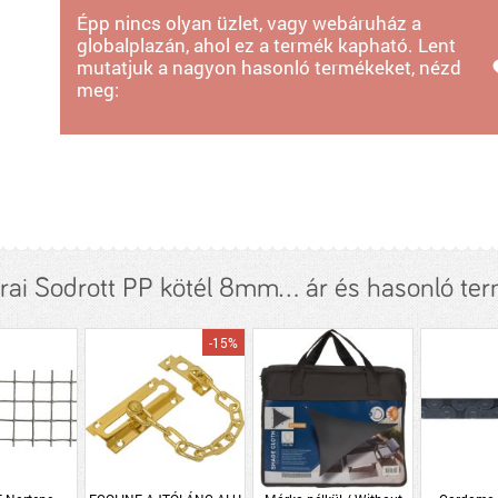
Épp nincs olyan üzlet, vagy webáruház a
globalplazán, ahol ez a termék kapható. Lent
mutatjuk a nagyon hasonló termékeket, nézd
meg:
ai Sodrott PP kötél 8mm... ár és hasonló te
-15%