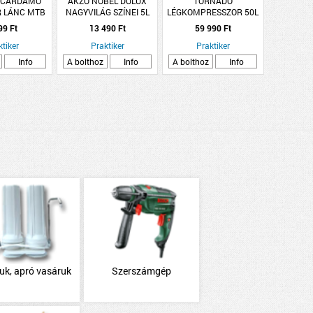
 CARDAMO
AKZO NOBEL DULUX
TORNADO
 LÁNC MTB
NAGYVILÁG SZÍNEI 5L
LÉGKOMPRESSZOR 50L
C Z7
LEVENDULA VÖLGY
OLAJOS 1500W
99 Ft
13 490 Ft
59 990 Ft
MAX.8BAR TORNADO
ktiker
Praktiker
Praktiker
Info
A bolthoz
Info
A bolthoz
Info
uk, apró vasáruk
Szerszámgép