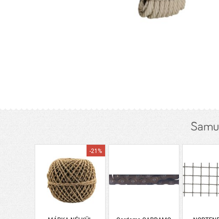
Samur
-21%