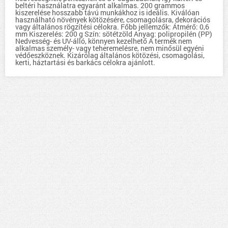
beltéri használatra egyaránt alkalmas. 200 grammos
kiszerelése hosszabb távú munkákhoz is ideális. Kiválóan
használható növények kötözésére, csomagolásra, dekorációs
vagy általános rögzítési célokra. Főbb jellemzők: Átmérő: 0,6
mm Kiszerelés: 200 g Szín: sötétzöld Anyag: polipropilén (PP)
Nedvesség- és UV-álló, könnyen kezelhető A termék nem
alkalmas személy- vagy teheremelésre, nem minősül egyéni
védőeszköznek. Kizárólag általános kötözési, csomagolási,
kerti, háztartási és barkács célokra ajánlott.