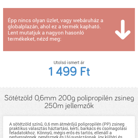
Épp nincs olyan üzlet, vagy webáruház a
globalplazán, ahol ez a termék kapható.
Lent mutatjuk a nagyon hasonló
termékeket, nézd meg:
Utolsó ismert ár
1 499 Ft
Sötétzöld 0,6mm 200g polipropilén zsineg
250m jellemzők
A sötétzöld színű, 0,6 mm átmérőjű polipropilén (PP) zsineg
praktikus választás háztartási, kerti, barkács és csomagolási
feladatokhoz. Könnyű, mégis erős és tartós, ellenáll a
nedvességnek, penésznek és UV-sugárzásnak, így kültéri és