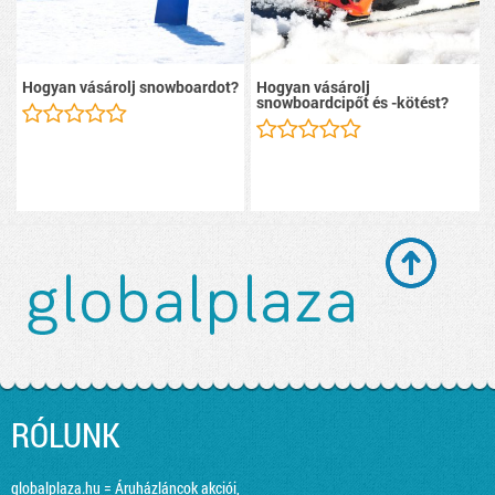
Hogyan vásárolj snowboardot?
Hogyan vásárolj
snowboardcipőt és -kötést?
RÓLUNK
globalplaza.hu = Áruházláncok akciói,