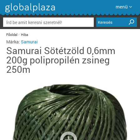
menü
Keresés
Főoldal
Hiba
Márka:
Samurai
Samurai
Sötétzöld 0,6mm
200g polipropilén zsineg
250m