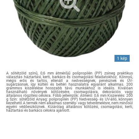
1 kép
A sötétzöld színű, 0,6 mm átmérőjű polipropilén (PP) zsineg praktikus
választás háztartási, kerti, barkács és csomagolási feladatokhoz. Könnyű,
mégis erős és tartós, ellenáll a nedvességnek, penésznek és UV-
sugárzásnak, így kültéri és beltéri használatra egyaránt alkalmas. 200
grammos kiszerelése hosszabb távú munkákhoz is ideális. Kiválóan
használható növények kötözésére, csomagolásra, dekorációs vagy
általános rögzítési célokra. Főbb jellemzők: Átmérő: 0,6 mm Kiszerelés: 200
g Szín: sötétzöld Anyag: polipropilén (PP) Nedvesség- és UV-álló, könnyen
kezelhető A termék nem alkalmas személy- vagy teheremelésre, nem minősül
egyéni védőeszköznek. Kizárólag általános kötözési, csomagolási, kerti,
háztartási és barkács célokra ajánlott.