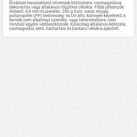
Kiválóan használható növények kötözésére, csomagolásra,
dekorációs vagy általános rögzítési célokra. Főbb jellemzők:
Átmérő: 0,6 mm Kiszerelés: 200 g Szín: natúr Anyag:
polipropilén (PP) Nedvesség- és UV-álló, könnyen kezelhető A
termék nem alkalmas személy- vagy teheremelésre, nem
minősül egyéni védőeszköznek. Kizárólag általános kötözési,
csomagolási, kerti, háztartási és barkács célokra ajánlott.