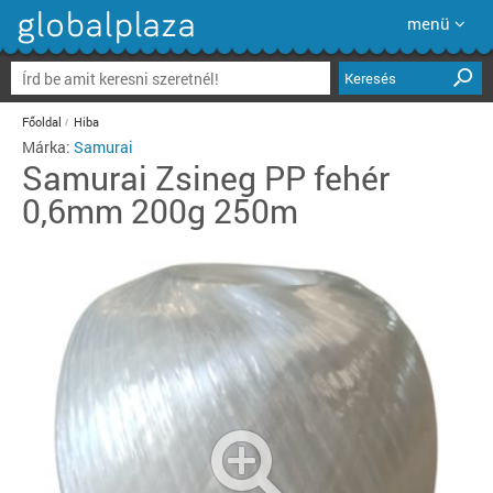
menü
Keresés
Főoldal
Hiba
Márka:
Samurai
Samurai
Zsineg PP fehér
0,6mm 200g 250m