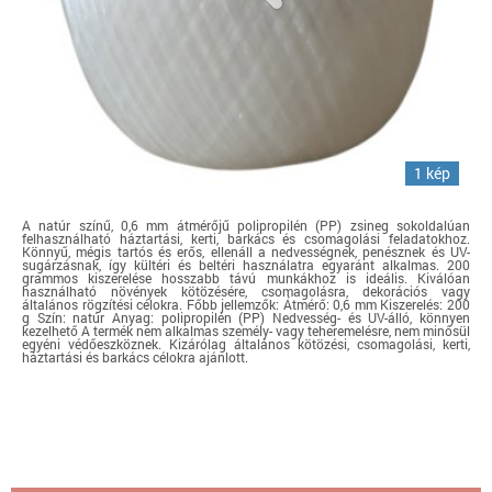
1 kép
A natúr színű, 0,6 mm átmérőjű polipropilén (PP) zsineg sokoldalúan
felhasználható háztartási, kerti, barkács és csomagolási feladatokhoz.
Könnyű, mégis tartós és erős, ellenáll a nedvességnek, penésznek és UV-
sugárzásnak, így kültéri és beltéri használatra egyaránt alkalmas. 200
grammos kiszerelése hosszabb távú munkákhoz is ideális. Kiválóan
használható növények kötözésére, csomagolásra, dekorációs vagy
általános rögzítési célokra. Főbb jellemzők: Átmérő: 0,6 mm Kiszerelés: 200
g Szín: natúr Anyag: polipropilén (PP) Nedvesség- és UV-álló, könnyen
kezelhető A termék nem alkalmas személy- vagy teheremelésre, nem minősül
egyéni védőeszköznek. Kizárólag általános kötözési, csomagolási, kerti,
háztartási és barkács célokra ajánlott.