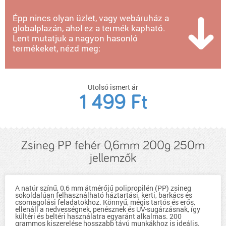
Épp nincs olyan üzlet, vagy webáruház a
globalplazán, ahol ez a termék kapható.
Lent mutatjuk a nagyon hasonló
termékeket, nézd meg:
Utolsó ismert ár
1 499 Ft
Zsineg PP fehér 0,6mm 200g 250m
jellemzők
A natúr színű, 0,6 mm átmérőjű polipropilén (PP) zsineg
sokoldalúan felhasználható háztartási, kerti, barkács és
csomagolási feladatokhoz. Könnyű, mégis tartós és erős,
ellenáll a nedvességnek, penésznek és UV-sugárzásnak, így
kültéri és beltéri használatra egyaránt alkalmas. 200
grammos kiszerelése hosszabb távú munkákhoz is ideális.