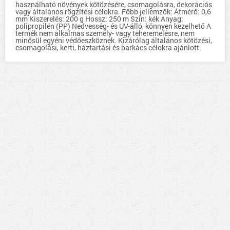
használható növények kötözésére, csomagolásra, dekorációs
vagy általános rögzítési célokra. Főbb jellemzők: Átmérő: 0,6
mm Kiszerelés: 200 g Hossz: 250 m Szín: kék Anyag:
polipropilén (PP) Nedvesség- és UV-álló, könnyen kezelhető A
termék nem alkalmas személy- vagy teheremelésre, nem
minősül egyéni védőeszköznek. Kizárólag általános kötözési,
csomagolási, kerti, háztartási és barkács célokra ajánlott.