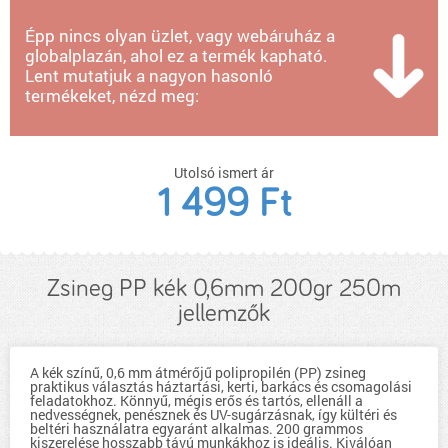
Épp nincs olyan üzlet, vagy webáruház a
globalplazán, ahol ez a termék kapható.
Lent mutatjuk a nagyon hasonló
termékeket, nézd meg:
Utolsó ismert ár
1 499 Ft
Zsineg PP kék 0,6mm 200gr 250m
jellemzők
A kék színű, 0,6 mm átmérőjű polipropilén (PP) zsineg
praktikus választás háztartási, kerti, barkács és csomagolási
feladatokhoz. Könnyű, mégis erős és tartós, ellenáll a
nedvességnek, penésznek és UV-sugárzásnak, így kültéri és
beltéri használatra egyaránt alkalmas. 200 grammos
kiszerelése hosszabb távú munkákhoz is ideális. Kiválóan