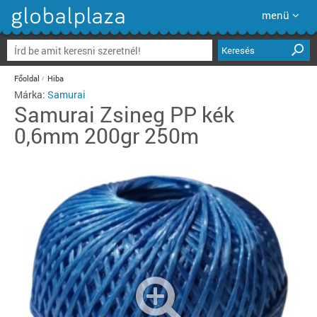
menü
Keresés
Főoldal
Hiba
Márka:
Samurai
Samurai
Zsineg PP kék
0,6mm 200gr 250m