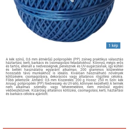
1 kép
A kék színű, 0,6 mm átmérőjű polipropilén (PP) zsineg praktikus választás
háztartási, kerti, barkács és csomagolási feladatokhoz. Könnyű, mégis erős
és tartós, ellenáll a nedvességnek, penésznek és UV-sugárzásnak, így kültéri
és beltéri használatra egyaránt alkalmas. 200 grammos kiszerelése
hosszabb távú munkákhoz is ideális. Kiválóan használható növények
kötözésére, csomagolásra, dekorációs vagy általános rögzítési célokra.
Főbb jellemzők: Átmérő: 0,6 mm Kiszerelés: 200 g Hossz: 250 m Szín: kék
Anyag: polipropilén (PP) Nedvesség- és UV-álló, könnyen kezelhető A termék
nem alkalmas személy- vagy teheremelésre, nem minősül egyéni
védőeszköznek. Kizárólag általános kötözési, csomagolási, kerti, háztartási
és barkács célokra ajánlott.