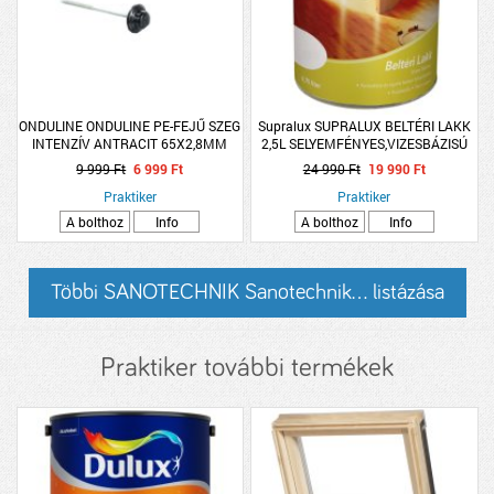
ONDULINE ONDULINE PE-FEJŰ SZEG
Supralux SUPRALUX BELTÉRI LAKK
INTENZÍV ANTRACIT 65X2,8MM
2,5L SELYEMFÉNYES,VIZESBÁZISÚ
100DB/CSOMAG
9 999 Ft
6 999 Ft
24 990 Ft
19 990 Ft
Praktiker
Praktiker
A bolthoz
Info
A bolthoz
Info
Többi SANOTECHNIK Sanotechnik... listázása
Praktiker további termékek