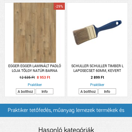
-29%
EGGER EGGER LAMINÁLT PADLÓ
SCHULLER SCHULLER TIMBER L
LOJA TÖLGY NATÚR BARNA
LAPOSECSET 60MM, KEVERT
1292X193X8MM EL2077 K32 4V
SÖRTE, KÉK MŰANYAG NYÉL,
12 535 Ft
8 953 Ft
2 899 Ft
1,99M2/CS
MONOBLOK
Praktiker
Praktiker
A bolthoz
Info
A bolthoz
Info
Praktiker tetőfedés, műanyag lemezek termékek és
árak
Hasonló kategóriák