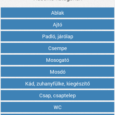
Ablak
Ajtó
Padló, járólap
Csempe
Mosogató
Mosdó
Kád, zuhanyfülke, kiegészítő
Csap, csaptelep
WC