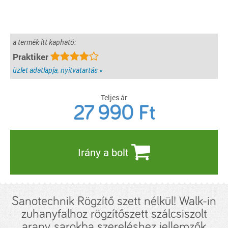
a termék itt kapható:
Praktiker
üzlet adatlapja, nyitvatartás »
Teljes ár
27 990
Ft
Irány a bolt
Sanotechnik Rögzítő szett nélkül! Walk-in
zuhanyfalhoz rögzítőszett szálcsiszolt
arany, sarokba szereléshez jellemzők