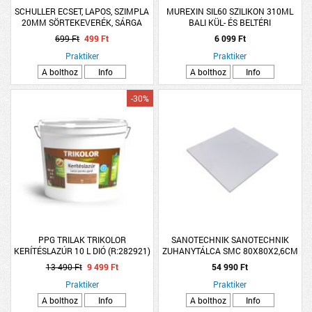
SCHULLER ECSET, LAPOS, SZIMPLA
MUREXIN SIL60 SZILIKON 310ML
20MM SÖRTEKEVERÉK, SÁRGA
BALI KÜL- ÉS BELTÉRI
MŰANYAGNYELŰ
699 Ft
499 Ft
6 099 Ft
Praktiker
Praktiker
A bolthoz
Info
A bolthoz
Info
-30%
PPG TRILAK TRIKOLOR
SANOTECHNIK SANOTECHNIK
KERÍTÉSLAZÚR 10 L DIÓ (R:282921)
ZUHANYTÁLCA SMC 80X80X2,6CM
SZÖGLETES VÁGHATÓ FEHÉR
13 490 Ft
9 499 Ft
54 990 Ft
Praktiker
Praktiker
A bolthoz
Info
A bolthoz
Info