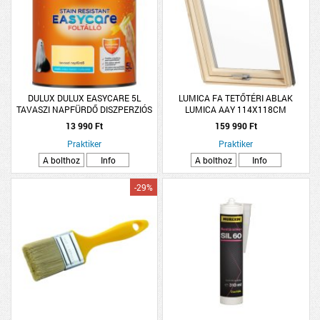
DULUX DULUX EASYCARE 5L
LUMICA FA TETŐTÉRI ABLAK
TAVASZI NAPFÜRDŐ DISZPERZIÓS
LUMICA AAY 114X118CM
FALFESTÉK
13 990 Ft
159 990 Ft
Praktiker
Praktiker
A bolthoz
Info
A bolthoz
Info
-29%