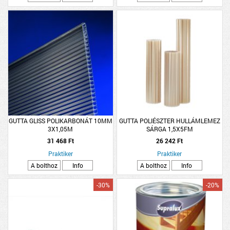
GUTTA GLISS POLIKARBONÁT 10MM
GUTTA POLIÉSZTER HULLÁMLEMEZ
3X1,05M
SÁRGA 1,5X5FM
31 468 Ft
26 242 Ft
Praktiker
Praktiker
A bolthoz
Info
A bolthoz
Info
-30%
-20%