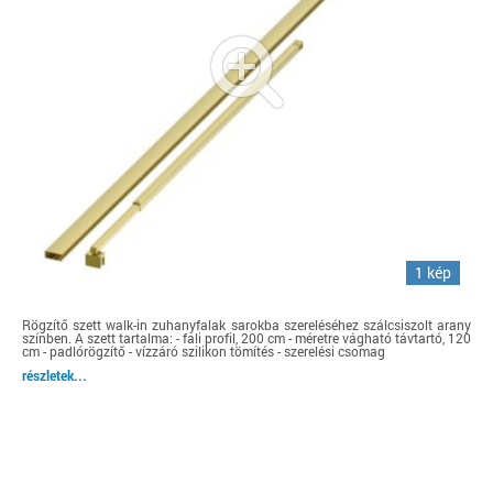
1 kép
Rögzítő szett walk-in zuhanyfalak sarokba szereléséhez szálcsiszolt arany
színben. A szett tartalma: - fali profil, 200 cm - méretre vágható távtartó, 120
cm - padlórögzítő - vízzáró szilikon tömítés - szerelési csomag
részletek...