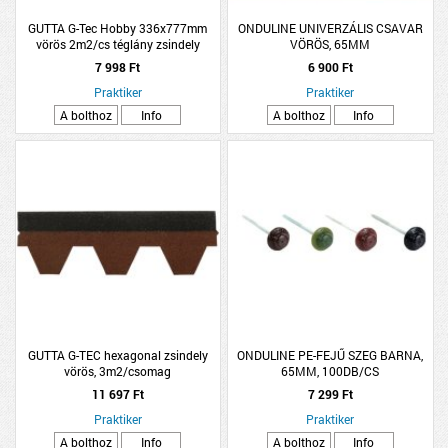
GUTTA G-Tec Hobby 336x777mm
ONDULINE UNIVERZÁLIS CSAVAR
vörös 2m2/cs téglány zsindely
VÖRÖS, 65MM
7 998 Ft
6 900 Ft
Praktiker
Praktiker
A bolthoz
Info
A bolthoz
Info
GUTTA G-TEC hexagonal zsindely
ONDULINE PE-FEJŰ SZEG BARNA,
vörös, 3m2/csomag
65MM, 100DB/CS
11 697 Ft
7 299 Ft
Praktiker
Praktiker
A bolthoz
Info
A bolthoz
Info