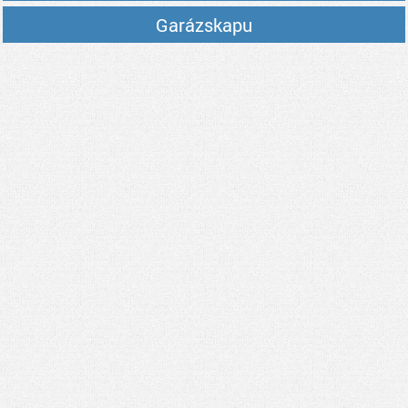
Garázskapu