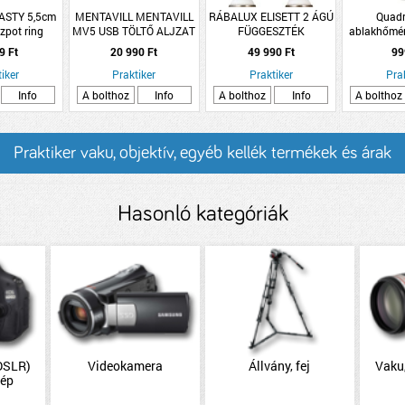
EASTY 5,5cm
MENTAVILL MENTAVILL
RÁBALUX ELISETT 2 ÁGÚ
Quadr
szpot ring
MV5 USB TÖLTŐ ALJZAT
FÜGGESZTÉK
ablakhőmé
DUPLA 2.1A FEKETE
állítható
9 Ft
20 990 Ft
49 990 Ft
99
tar
iker
Praktiker
Praktiker
Pra
Info
A bolthoz
Info
A bolthoz
Info
A bolthoz
Praktiker vaku, objektív, egyéb kellék termékek és árak
Hasonló kategóriák
(DSLR)
Videokamera
Állvány, fej
Vaku,
gép