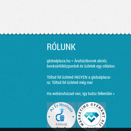
RÓLUNK
globalplaza.hu = Áruházláncok akciói,
bevásárlóközpontok és üzletek egy oldalon.
Töltsd fel üzleted INGYEN a globalplaza-
ra:
Töltsd fel üzleted még ma!
Ha webáruházad van, így tudsz felkerülni »