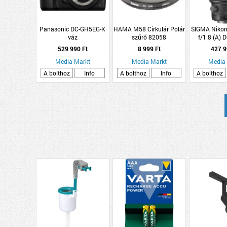
Panasonic DC-GH5EG-K
HAMA M58 Cirkulár Polár
SIGMA Niko
váz
szűrő 82058
f/1.8 (A) D
529 990 Ft
8 999 Ft
427 9
Media Markt
Media Markt
Media
A bolthoz
Info
A bolthoz
Info
A bolthoz