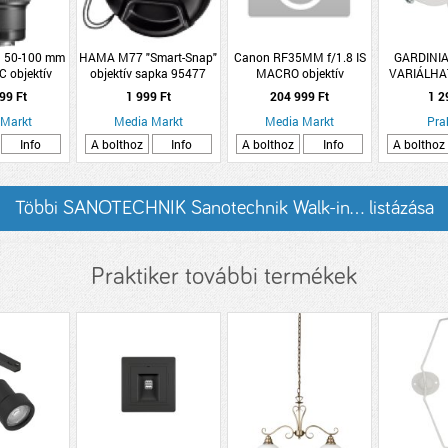
n 50-100 mm
HAMA M77 "Smart-Snap"
Canon RF35MM f/1.8 IS
GARDINIA
C objektív
objektív sapka 95477
MACRO objektív
VARIÁLHA
SÍNHEZ 2 
99 Ft
1 999 Ft
204 999 Ft
1 2
 Markt
Media Markt
Media Markt
Pra
Info
A bolthoz
Info
A bolthoz
Info
A bolthoz
Többi SANOTECHNIK Sanotechnik Walk-in... listázása
Praktiker további termékek