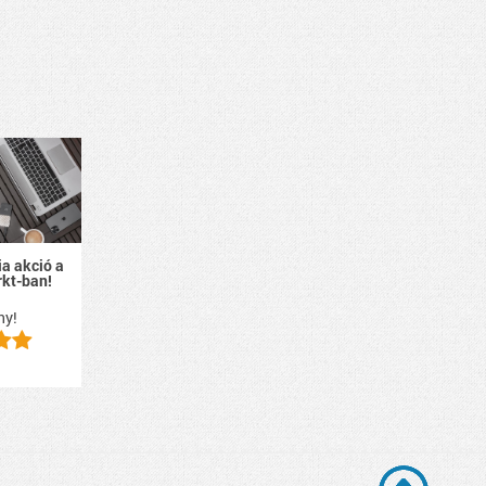
a akció a
kt-ban!
ny!