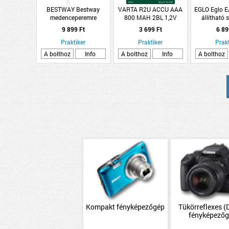
BESTWAY Bestway
VARTA R2U ACCU AAA
EGLO Eglo 
medenceperemre
800 MAH 2BL 1,2V
állítható 
akasztható szkimmer
9 899 Ft
3 699 Ft
6 89
Praktiker
Praktiker
Prakt
A bolthoz
Info
A bolthoz
Info
A bolthoz
Kompakt fényképezőgép
Tükörreflexes 
fényképező