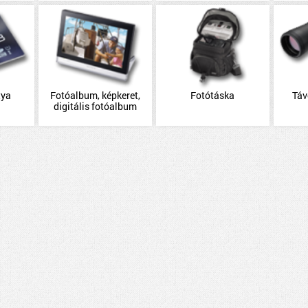
tya
Fotóalbum, képkeret,
Fotótáska
Táv
digitális fotóalbum