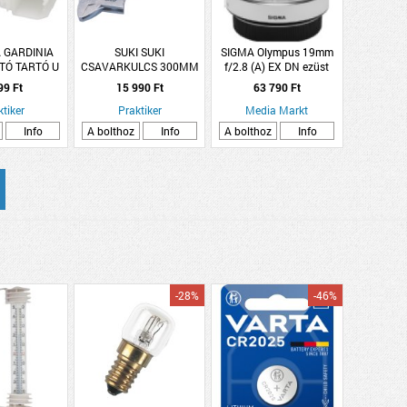
 GARDINIA
SUKI SUKI
SIGMA Olympus 19mm
TÓ TARTÓ U
CSAVARKULCS 300MM
f/2.8 (A) EX DN ezüst
DARAB FEHÉR
ÁLLÍTHATÓ
objektív
99 Ft
15 990 Ft
63 790 Ft
ktiker
Praktiker
Media Markt
Info
A bolthoz
Info
A bolthoz
Info
-28%
-46%