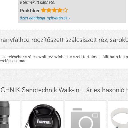
a termék itt kapható:
Praktiker
üzlet adatlapja, nyitvatartás »
anyfalhoz rögzítőszett szálcsiszolt réz, sarok
zereléséhez szálcsiszolt réz színben. A szett tartalma: - állítható fali p
szerelési csomag
HNIK Sanotechnik Walk-in... ár és hasonló 