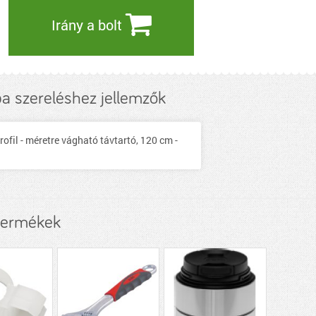
Irány a bolt
ba szereléshez jellemzők
rofil - méretre vágható távtartó, 120 cm -
termékek