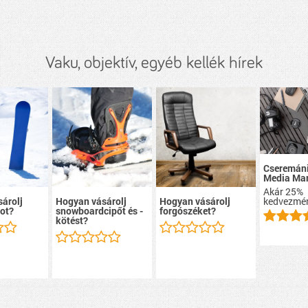
Vaku, objektív, egyéb kellék hírek
Cseremáni
Media Mar
Akár 25%
kedvezmé
árolj
Hogyan vásárolj
Hogyan vásárolj
ot?
snowboardcipőt és -
forgószéket?
kötést?