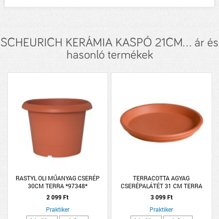
SCHEURICH KERÁMIA KASPÓ 21CM... ár és
hasonló termékek
RASTYL OLI MŰANYAG CSERÉP
TERRACOTTA AGYAG
30CM TERRA *97348*
CSERÉPALÁTÉT 31 CM TERRA
2 099 Ft
3 099 Ft
Praktiker
Praktiker