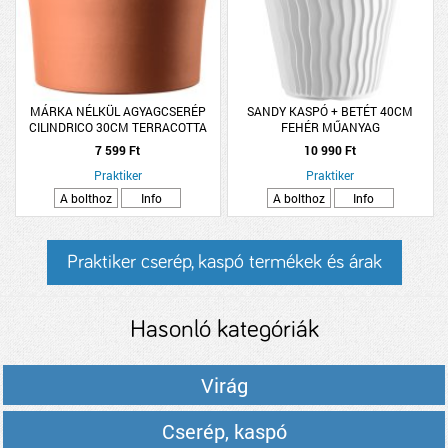
MÁRKA NÉLKÜL AGYAGCSERÉP
SANDY KASPÓ + BETÉT 40CM
CILINDRICO 30CM TERRACOTTA
FEHÉR MŰANYAG
7 599 Ft
10 990 Ft
Praktiker
Praktiker
A bolthoz
Info
A bolthoz
Info
Praktiker cserép, kaspó termékek és árak
Hasonló kategóriák
Virág
Cserép, kaspó