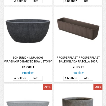
A bolthoz
Info
A bolthoz
Info
SCHEURICH MŰANYAG
PROSPERPLAST PROSPERPLAST
VIRÁGKASPÓ BARCEO BOWL STONY
BALKONLÁDA RATOLLA 300P,
BLACK (297) 40CM FEKETE SZÍNŰ
MŰANYAG 11.9X12.6X29.3 CM,
12 990 Ft
2 199 Ft
BARNA SZÍNBEN
Praktiker
Praktiker
A bolthoz
Info
A bolthoz
Info
-30%
-40%