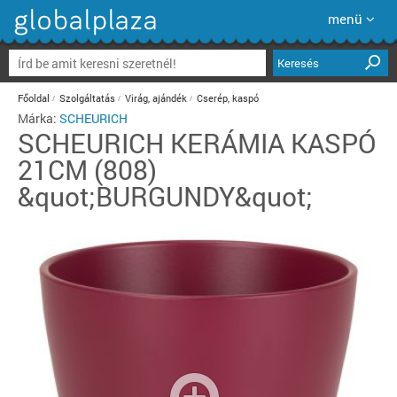
menü
Keresés
Főoldal
Szolgáltatás
Virág, ajándék
Cserép, kaspó
Márka:
SCHEURICH
SCHEURICH
KERÁMIA KASPÓ
21CM (808)
&quot;BURGUNDY&quot;