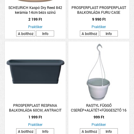
SCHEURICH Kaspó Dry Reed 842
PROSPERPLAST PROSPERPLAST
kerámia 14cm bézs színű
BALKONLÁDA FURU CASE
MŰANYAG 58X19,5X18 CM
2 199 Ft
9 990 Ft
ANTRACIT AKASZTÓVAL
Praktiker
Praktiker
A bolthoz
Info
A bolthoz
Info
PROSPERPLAST RESPANA
RASTYL FÜGGŐ
BALKONLÁDA 60CM, ANTRACIT
CSERÉP+ALÁTÉT+FÜGGESZTŐ 16
CM FEHÉR
1 999 Ft
999 Ft
Praktiker
Praktiker
A bolthoz
Info
A bolthoz
Info