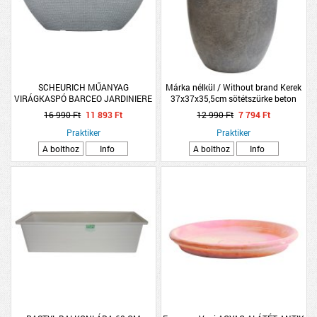
SCHEURICH MŰANYAG
Márka nélkül / Without brand Kerek
VIRÁGKASPÓ BARCEO JARDINIERE
37x37x35,5cm sötétszürke beton
(298) 60CM VILÁGOS SZÜRKE SZÍNŰ
kaspó
16 990 Ft
11 893 Ft
12 990 Ft
7 794 Ft
Praktiker
Praktiker
A bolthoz
Info
A bolthoz
Info