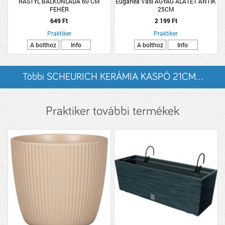
RASTYL BALKONLÁDA 60 CM
Euganea Vasi AGYAG ALÁTÉT ANTIK
FEHÉR
25CM
649 Ft
2 199 Ft
Praktiker
Praktiker
A bolthoz
Info
A bolthoz
Info
Többi SCHEURICH KERÁMIA KASPÓ 21CM...
listázása
Praktiker további termékek