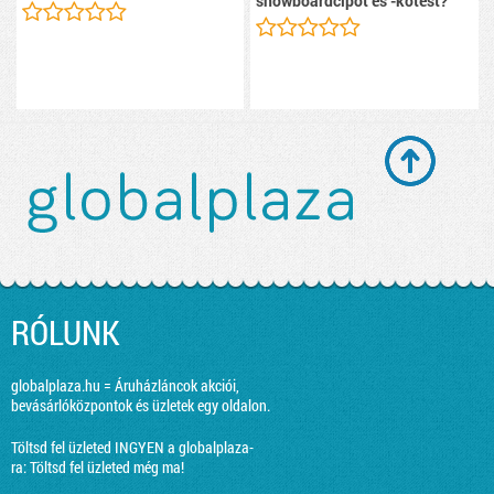
snowboardcipőt és -kötést?
RÓLUNK
globalplaza.hu = Áruházláncok akciói,
bevásárlóközpontok és üzletek egy oldalon.
Töltsd fel üzleted INGYEN a globalplaza-
ra:
Töltsd fel üzleted még ma!