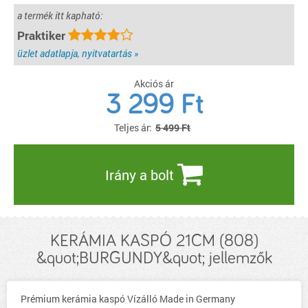
a termék itt kapható:
Praktiker
üzlet adatlapja, nyitvatartás »
Akciós ár
3 299
Ft
Teljes ár:
5 499 Ft
Irány a bolt
KERÁMIA KASPÓ 21CM (808)
&quot;BURGUNDY&quot; jellemzők
Prémium kerámia kaspó Vízálló Made in Germany