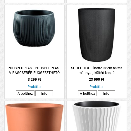
PROSPERPLAST PROSPERPLAST
SCHEURICH Linetto 38cm fekete
VIRÁGCSERÉP FÜGGESZTHETŐ
műanyag kültéri kaspó
BOWL 2IN1 MŰANYAG, 14,4 CM,
3 299 Ft
23 990 Ft
FEKETE
Praktiker
Praktiker
A bolthoz
Info
A bolthoz
Info