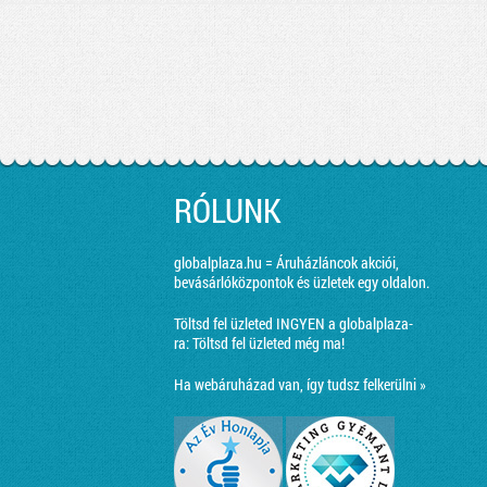
RÓLUNK
globalplaza.hu = Áruházláncok akciói,
bevásárlóközpontok és üzletek egy oldalon.
Töltsd fel üzleted INGYEN a globalplaza-
ra:
Töltsd fel üzleted még ma!
Ha webáruházad van, így tudsz felkerülni »