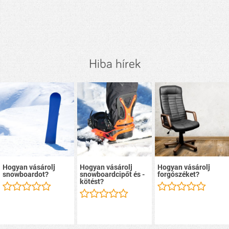
Hiba hírek
Hogyan vásárolj
Hogyan vásárolj
Hogyan vásárolj
snowboardot?
snowboardcipőt és -
forgószéket?
kötést?