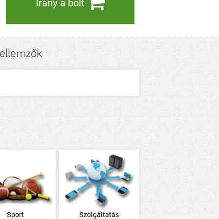
Irány a bolt
jellemzők
Sport
Szolgáltatás