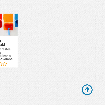
t
ak!
r festés
al
b lesz a
nt valaha!