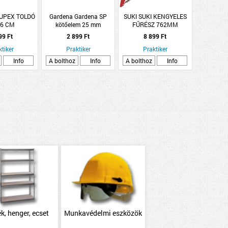
UPEX TOLDÓ
Gardena Gardena SP
SUKI SUKI KENGYELES
16 CM
kötőelem 25 mm
FŰRÉSZ 762MM
99 Ft
2 899 Ft
8 899 Ft
ktiker
Praktiker
Praktiker
Info
A bolthoz
Info
A bolthoz
Info
k, henger, ecset
Munkavédelmi eszközök