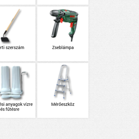
rti szerszám
Zseblámpa
ési anyagok vízre
Mérőeszköz
és fűtésre