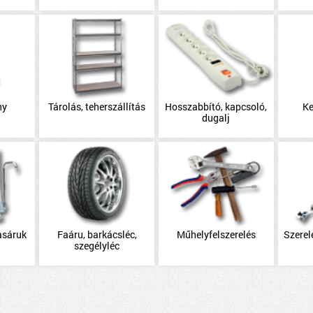
ny
Tárolás, teherszállítás
Hosszabbító, kapcsoló,
Ke
dugalj
asáruk
Faáru, barkácsléc,
Műhelyfelszerelés
Szerel
szegélyléc