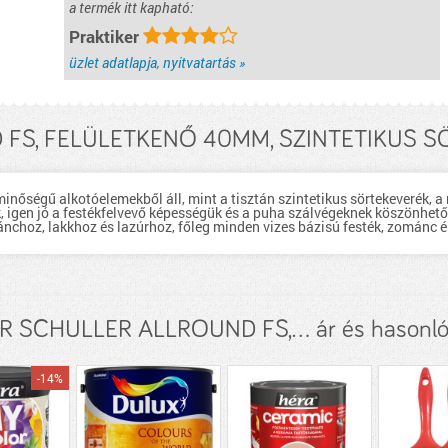
a termék itt kapható:
Praktiker
üzlet adatlapja, nyitvatartás »
S, FELÜLETKENŐ 40MM, SZINTETIKUS SÖR
inőségű alkotóelemekből áll, mint a tisztán szintetikus sörtekeverék,
ak, igen jó a festékfelvevő képességük és a puha szálvégeknek köszönhet
nchoz, lakkhoz és lazúrhoz, főleg minden vizes bázisú festék, zománc é
 SCHULLER ALLROUND FS,... ár és hasonló
-14%