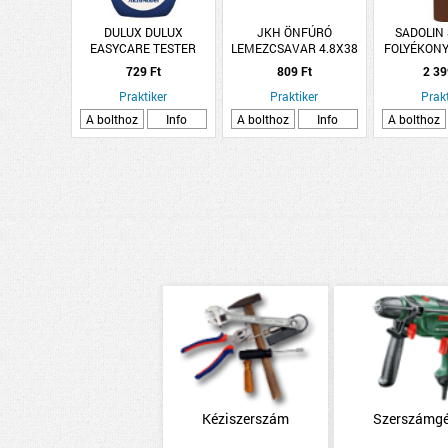
DULUX DULUX
JKH ÖNFÚRÓ
SADOLIN
EASYCARE TESTER
LEMEZCSAVAR 4.8X38
FOLYÉKONY
TISZTA FEHÉR 30ML
DF.KH.HORG
BÜ
729 Ft
809 Ft
2 39
Praktiker
Praktiker
Prakt
A bolthoz
Info
A bolthoz
Info
A bolthoz
Kéziszerszám
Szerszámg