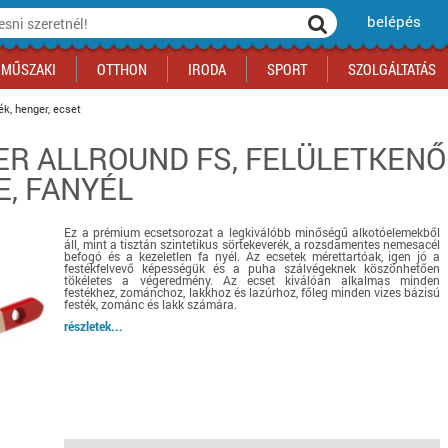
belépés
MŰSZAKI
OTTHON
IRODA
SPORT
SZOLGÁLTATÁS
ék, henger, ecset
ER ALLROUND FS, FELÜLETKENŐ
ka
yógyszertár
csálnivaló
Sport akciók
Építkezés
Fitneszközpont
Biztonságtechnika
E, FANYÉL
kciók
a
, gördeszka, roller
ék
mékek, sütemények
Szolgáltatás akciók
Szerszám, barkács, alkatrész
Kocsmasport
Ünnepi dekoráció
tító, parkolás
s ital
Iskolakezdés, papír, írószer
Motor
Fűtés
Ez a prémium ecsetsorozat a legkiválóbb minőségű alkotóelemekből
ás akciók
k
l
Háziállatok
Autó
áll, mint a tisztán szintetikus sörtekeverék, a rozsdamentes nemesacél
befogó és a kezeletlen fa nyél. Az ecsetek mérettartóak, igen jó a
iók
Bébi
Ingatlan
festékfelvevő képességük és a puha szálvégeknek köszönhetően
tökéletes a végeredmény. Az ecset kiválóan alkalmas minden
ók
Gyógyászati segédeszköz
festékhez, zománchoz, lakkhoz és lazúrhoz, főleg minden vizes bázisú
festék, zománc és lakk számára.
Regisztrálj az oldalunkra INGYEN itt ››
részletek...
Regisztrálj az oldalunkra INGYEN itt ››
Regisztrálj az oldalunkra INGYEN itt ››
Regisztrálj az oldalunkra INGYEN itt ››
Regisztrálj az oldalunkra INGYEN itt ››
Regisztrálj az oldalunkra INGYEN itt ››
Regisztrálj az oldalunkra INGYEN itt ››
Regisztrálj az oldalunkra INGYEN itt ››