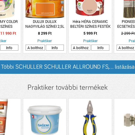
 MY COLOR
DULUX DULUX
Héra HÉRA CERAMIC
PIONEE
 SZÍNES
NAGYVILÁG SZÍNEI 2,5L
BELTÉRI SZÍNES FESTÉK
ECSETKÉS
TÉK 5L
IZZÓ HOMOKTÖVIS
1L, MAGNÓLIA
SÖRTÉK,
11 990 Ft
8 299 Ft
5 999 Ft
2 299 Ft
AMEN
30,4
iker
Praktiker
Praktiker
Pra
Info
A bolthoz
Info
A bolthoz
Info
A bolthoz
Többi SCHULLER SCHULLER ALLROUND FS,... listázása
Praktiker további termékek