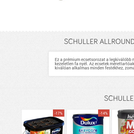
SCHULLER ALLROUND F
Ez a prémium ecsetsorozat a legkiválóbb m
kezeletlen fa nyél. Az ecsetek mérettartó
kiválóan alkalmas minden festékhez, zomá
SCHULLER
-17%
-14%