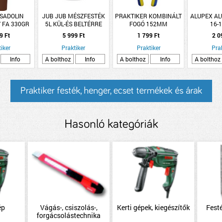
 SADOLIN
JUB JUB MÉSZFESTÉK
PRAKTIKER KOMBINÁLT
ALUPEX AL
 FA 330GR
5L KÜL-ÉS BELTÉRRE
FOGÓ 152MM
16-
KK
PRAKTIKER
9 Ft
5 999 Ft
1 799 Ft
2 0
iker
Praktiker
Praktiker
Pra
Info
A bolthoz
Info
A bolthoz
Info
A bolthoz
Praktiker festék, henger, ecset termékek és árak
Hasonló kategóriák
ép
Vágás-, csiszolás-,
Kerti gépek, kiegészítők
Festé
forgácsolástechnika