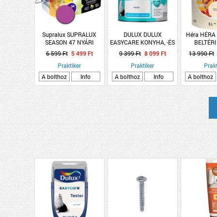
Supralux SUPRALUX
DULUX DULUX
Héra HÉRA
SEASON 47 NYÁRI
EASYCARE KONYHA, -ÉS
BELTÉRI
MÁLNA 2,5L
FÜRDŐSZOBA FESTÉK,
FALFES
6 599 Ft
5 499 Ft
9 399 Ft
8 099 Ft
13 990 Ft
2,5L FEHÉR
PERG
Praktiker
Praktiker
Prakt
A bolthoz
Info
A bolthoz
Info
A bolthoz