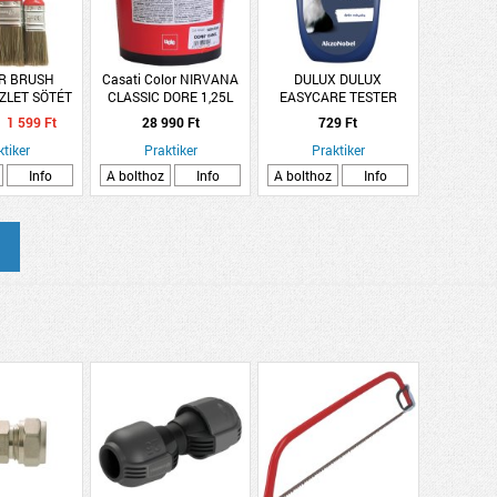
R BRUSH
Casati Color NIRVANA
DULUX DULUX
ZLET SÖTÉT
CLASSIC DORE 1,25L
EASYCARE TESTER
 3 DB-OS
DEKOR FESTÉK
ÉJFÉLI MÉLYSÉG 30ML
1 599 Ft
28 990 Ft
729 Ft
0,50MM
ktiker
Praktiker
Praktiker
Info
A bolthoz
Info
A bolthoz
Info