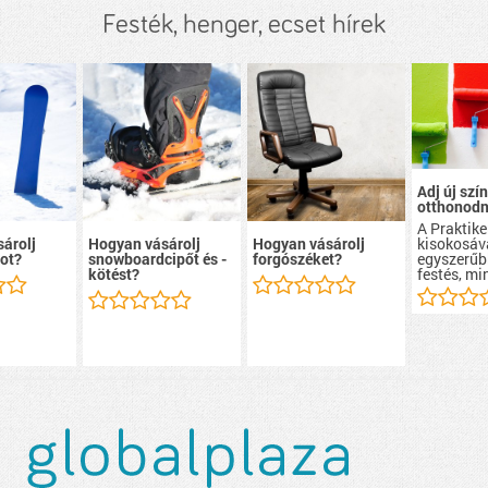
Festék, henger, ecset hírek
Adj új szín
otthonodn
A Praktike
kisokosáv
árolj
Hogyan vásárolj
Hogyan vásárolj
egyszerűb
ot?
snowboardcipőt és -
forgószéket?
festés, mi
kötést?