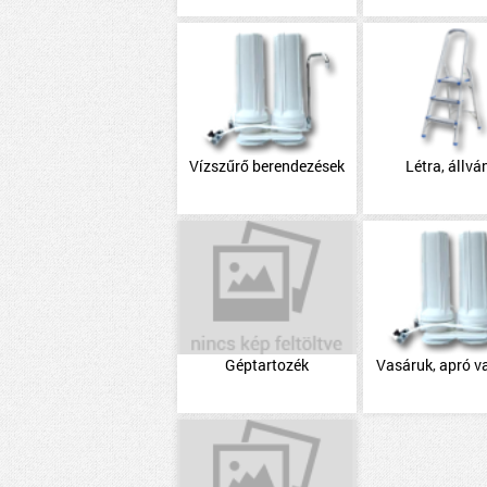
Vízszűrő berendezések
Létra, állvá
Géptartozék
Vasáruk, apró v