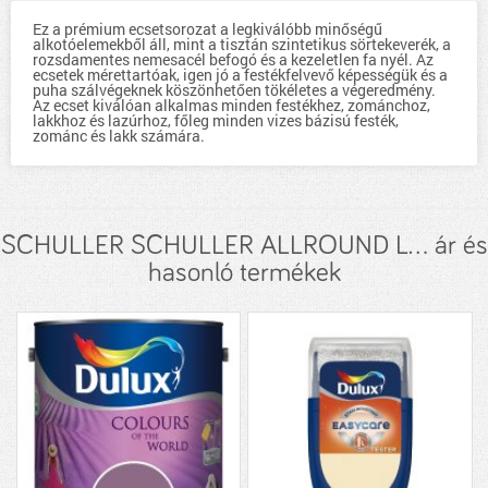
Ez a prémium ecsetsorozat a legkiválóbb minőségű
alkotóelemekből áll, mint a tisztán szintetikus sörtekeverék, a
rozsdamentes nemesacél befogó és a kezeletlen fa nyél. Az
ecsetek mérettartóak, igen jó a festékfelvevő képességük és a
puha szálvégeknek köszönhetően tökéletes a végeredmény.
Az ecset kiválóan alkalmas minden festékhez, zománchoz,
lakkhoz és lazúrhoz, főleg minden vizes bázisú festék,
zománc és lakk számára.
SCHULLER SCHULLER ALLROUND L... ár és
hasonló termékek