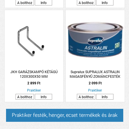
A bolthoz
Info
A bolthoz
Info
JKH GARÁZSKAMPÓ KÉTÁGÚ
Supralux SUPRALUX ASTRALIN
120X300X50 MM
MAGASFÉNYŰ ZOMÁNCFESTÉK
0,25L FEHÉR
2 899 Ft
2 099 Ft
Praktiker
Praktiker
A bolthoz
Info
A bolthoz
Info
Praktiker festék, henger, ecset termékek és árak