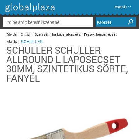
menü
Keresés
Főoldal
Otthon
Szerszám, barkács, alkatrész
Festék, henger, ecset
Márka:
SCHULLER
SCHULLER
SCHULLER
ALLROUND L LAPOSECSET
30MM, SZINTETIKUS SÖRTE,
FANYÉL