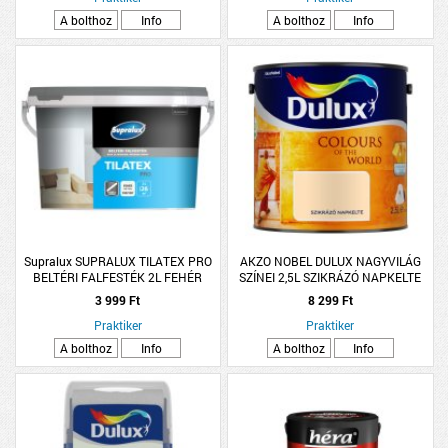
A bolthoz
Info
A bolthoz
Info
Supralux SUPRALUX TILATEX PRO
AKZO NOBEL DULUX NAGYVILÁG
BELTÉRI FALFESTÉK 2L FEHÉR
SZÍNEI 2,5L SZIKRÁZÓ NAPKELTE
3 999 Ft
8 299 Ft
Praktiker
Praktiker
A bolthoz
Info
A bolthoz
Info