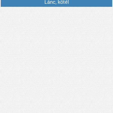
Lánc, kötél