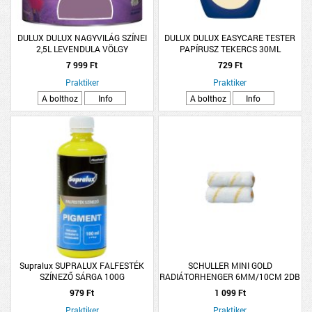
DULUX DULUX NAGYVILÁG SZÍNEI
DULUX DULUX EASYCARE TESTER
2,5L LEVENDULA VÖLGY
PAPÍRUSZ TEKERCS 30ML
7 999 Ft
729 Ft
Praktiker
Praktiker
A bolthoz
Info
A bolthoz
Info
Supralux SUPRALUX FALFESTÉK
SCHULLER MINI GOLD
SZÍNEZŐ SÁRGA 100G
RADIÁTORHENGER 6MM/10CM 2DB
979 Ft
1 099 Ft
Praktiker
Praktiker