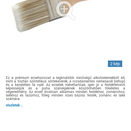
2 kép
Ez a prémium ecsetsorozat a legkiválóbb minőségű alkotóelemekből áll,
mint a tisztán szintetikus sörtekeverék, a rozsdamentes nemesacél befogó
és a kezeletlen fa nyél. Az ecsetek mérettartóak, igen jó a festékfelvevő
képességük és a puha szálvégeknek köszönhetően tökéletes a
végeredmény. Az ecset kiválóan alkalmas minden festékhez, zománchoz,
lakkhoz és lazúrhoz, főleg minden vizes bázisú festék, zománc és lakk
számára.
részletek...