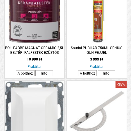
POLI-FARBE MAGNAT CERAMIC 2,5L
Soudal PURHAB 750ML GENIUS
BELTÉRI FALFESTÉK EZÜSTÖS
GUN FEJJEL
GRÁNIT CM3
10 990 Ft
3 999 Ft
Praktiker
Praktiker
A bolthoz
Info
A bolthoz
Info
-35%