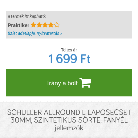
a termék itt kapható:
Praktiker
üzlet adatlapja, nyitvatartás »
Teljes ár
1 699
Ft
Irány a bolt
SCHULLER ALLROUND L LAPOSECSET
30MM, SZINTETIKUS SÖRTE, FANYÉL
jellemzők