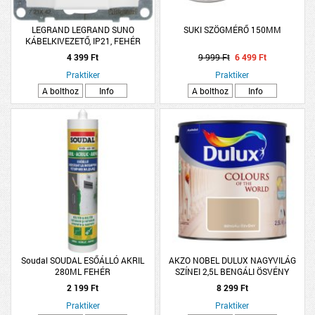
LEGRAND LEGRAND SUNO
SUKI SZÖGMÉRŐ 150MM
KÁBELKIVEZETŐ, IP21, FEHÉR
4 399 Ft
9 999 Ft
6 499 Ft
Praktiker
Praktiker
A bolthoz
Info
A bolthoz
Info
Soudal SOUDAL ESŐÁLLÓ AKRIL
AKZO NOBEL DULUX NAGYVILÁG
280ML FEHÉR
SZÍNEI 2,5L BENGÁLI ÖSVÉNY
2 199 Ft
8 299 Ft
Praktiker
Praktiker