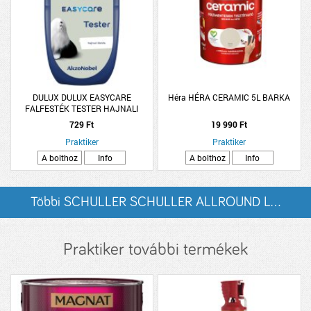
DULUX DULUX EASYCARE
Héra HÉRA CERAMIC 5L BARKA
FALFESTÉK TESTER HAJNALI
ÖLELÉS 30ML
729 Ft
19 990 Ft
Praktiker
Praktiker
A bolthoz
Info
A bolthoz
Info
Többi SCHULLER SCHULLER ALLROUND L...
listázása
Praktiker további termékek