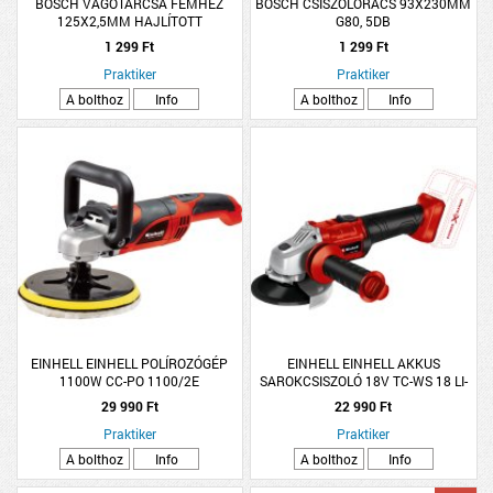
BOSCH VÁGÓTÁRCSA FÉMHEZ
BOSCH CSISZOLÓRÁCS 93X230MM
125X2,5MM HAJLÍTOTT
G80, 5DB
1 299 Ft
1 299 Ft
Praktiker
Praktiker
A bolthoz
Info
A bolthoz
Info
EINHELL EINHELL POLÍROZÓGÉP
EINHELL EINHELL AKKUS
1100W CC-PO 1100/2E
SAROKCSISZOLÓ 18V TC-WS 18 LI-
TARTOZÉKOKKAL
SOLO AKKU, TÖLTŐ ÉS
29 990 Ft
22 990 Ft
VÁGÓKORONG NÉLKÜL
Praktiker
Praktiker
A bolthoz
Info
A bolthoz
Info