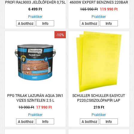
PROFI RAL9003 JELÖLŐFEHÉR 0,75L
4600W EXPERT BENZINES 220BAR
NÉGYÜMETŰ
6 499 Ft
165 990 Ft
119 990 Ft
Praktiker
Praktiker
A bolthoz
Info
A bolthoz
Info
-10%
PPG TRILAK LAZURÁN AQUA 3IN1
SCHULLER SCHULLER EASYCUT
VIZES SZÍNTELEN 2.5 L
P220,CSISZOLÓPAPÍR LAP
230X280MM
19 990 Ft
17 990 Ft
219 Ft
Praktiker
Praktiker
A bolthoz
Info
A bolthoz
Info