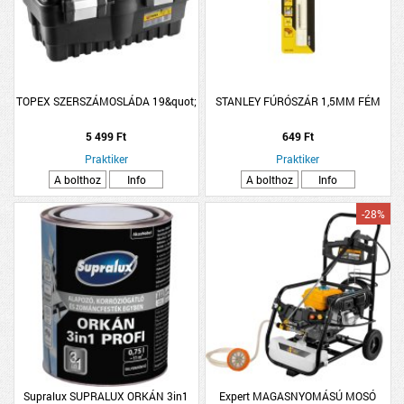
TOPEX SZERSZÁMOSLÁDA 19&quot;
STANLEY FÚRÓSZÁR 1,5MM FÉM
5 499 Ft
649 Ft
Praktiker
Praktiker
A bolthoz
Info
A bolthoz
Info
-28%
Supralux SUPRALUX ORKÁN 3in1
Expert MAGASNYOMÁSÚ MOSÓ