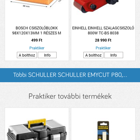
BOSCH CSISZOLÓBLOKK
EINHELL EINHELL SZALAGCSISZOLÓ
98X120X13MM 1 RÉSZES M
800W TC-BS 8038
STANDARD BOSCH EXPERT S473
499 Ft
28 990 Ft
Praktiker
Praktiker
A bolthoz
Info
A bolthoz
Info
Többi SCHULLER SCHULLER EMYCUT P80,...
listázása
Praktiker további termékek