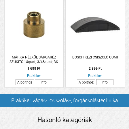
MÁRKA NÉLKÜL SÁRGARÉZ
BOSCH KÉZI CSISZOLÓ GUMI
SZŰKÍTŐ 1&quot;-3/4&quot; BK
1 699 Ft
2 899 Ft
Praktiker
Praktiker
A bolthoz
Info
A bolthoz
Info
Praktiker vágás-, csiszolás-, forgácsolástechnika
termékek és árak
Hasonló kategóriák