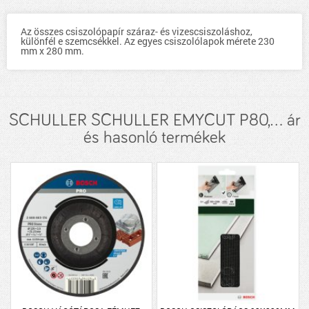
Az összes csiszolópapír száraz- és vizescsiszoláshoz,
különfél e szemcsékkel. Az egyes csiszolólapok mérete 230
mm x 280 mm.
SCHULLER SCHULLER EMYCUT P80,... ár
és hasonló termékek