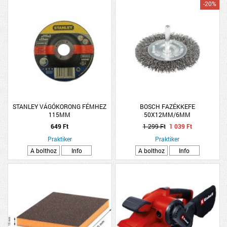
-20%
STANLEY VÁGÓKORONG FÉMHEZ
BOSCH FAZÉKKEFE
115MM
50X12MM/6MM
649 Ft
1 299 Ft
1 039 Ft
Praktiker
Praktiker
A bolthoz
Info
A bolthoz
Info