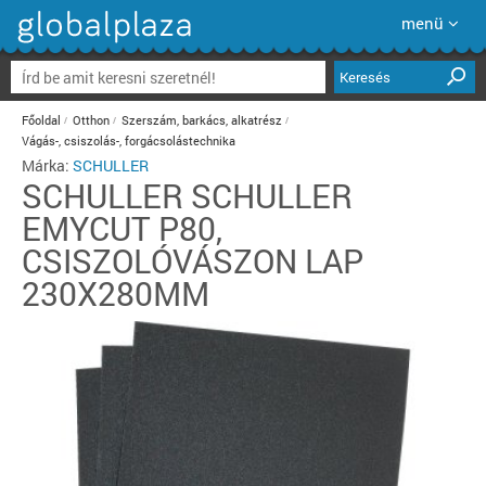
menü
Keresés
Főoldal
Otthon
Szerszám, barkács, alkatrész
Vágás-, csiszolás-, forgácsolástechnika
Márka:
SCHULLER
SCHULLER
SCHULLER
EMYCUT P80,
CSISZOLÓVÁSZON LAP
230X280MM