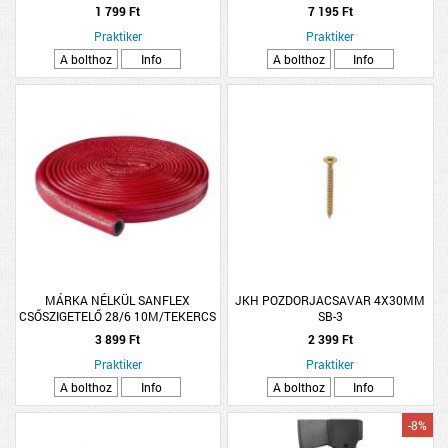
1 799 Ft
7 195 Ft
Praktiker
Praktiker
A bolthoz
Info
A bolthoz
Info
MÁRKA NÉLKÜL SANFLEX
JKH POZDORJACSAVAR 4X30MM
CSŐSZIGETELŐ 28/6 10M/TEKERCS
SB-3
PIROS
3 899 Ft
2 399 Ft
Praktiker
Praktiker
A bolthoz
Info
A bolthoz
Info
-8%