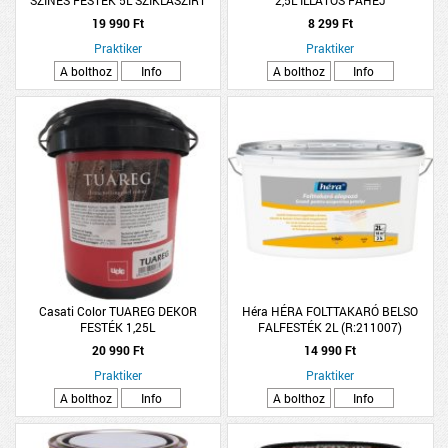
19 990 Ft
8 299 Ft
Praktiker
Praktiker
A bolthoz
Info
A bolthoz
Info
Casati Color TUAREG DEKOR
Héra HÉRA FOLTTAKARÓ BELSO
FESTÉK 1,25L
FALFESTÉK 2L (R:211007)
20 990 Ft
14 990 Ft
Praktiker
Praktiker
A bolthoz
Info
A bolthoz
Info