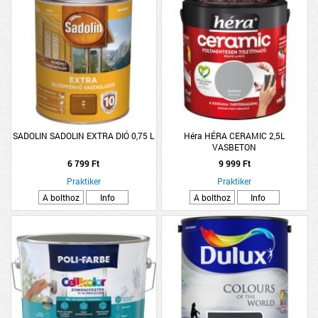
SADOLIN SADOLIN EXTRA DIÓ 0,75 L
Héra HÉRA CERAMIC 2,5L
VASBETON
6 799 Ft
9 999 Ft
Praktiker
Praktiker
A bolthoz
Info
A bolthoz
Info