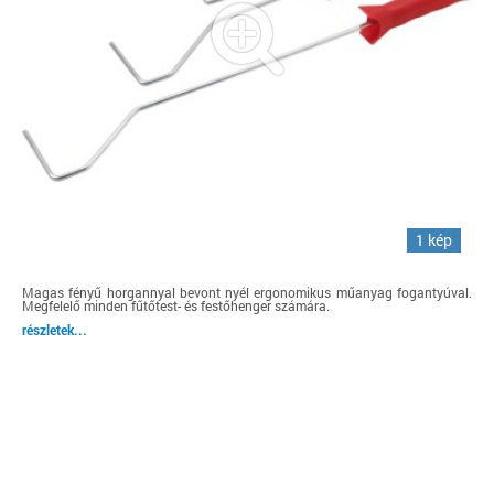
1 kép
Magas fényű horgannyal bevont nyél ergonomikus műanyag fogantyúval.
Megfelelő minden fűtőtest- és festőhenger számára.
részletek...