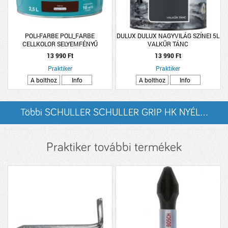
POLI-FARBE POLI_FARBE
DULUX DULUX NAGYVILÁG SZÍNEI 5L
CELLKOLOR SELYEMFÉNYŰ
VALKŰR TÁNC
ZOMÁNCFESTÉK 2,5L BARNA
13 990 Ft
13 990 Ft
Praktiker
Praktiker
A bolthoz
Info
A bolthoz
Info
Többi SCHULLER SCHULLER GRIP HK NYÉL...
listázása
Praktiker további termékek