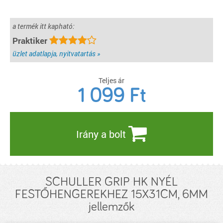
a termék itt kapható:
Praktiker
üzlet adatlapja, nyitvatartás »
Teljes ár
1 099
Ft
Irány a bolt
SCHULLER GRIP HK NYÉL
FESTŐHENGEREKHEZ 15X31CM, 6MM
jellemzők