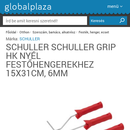
menü
Keresés
Főoldal
Otthon
Szerszám, barkács, alkatrész
Festék, henger, ecset
Márka:
SCHULLER
SCHULLER
SCHULLER GRIP
HK NYÉL
FESTŐHENGEREKHEZ
15X31CM, 6MM