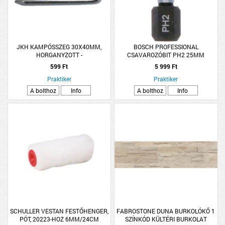
JKH KAMPÓSSZEG 30X40MM,
BOSCH PROFESSIONAL
HORGANYZOTT -
CSAVAROZÓBIT PH2 25MM
25DB/CSOMAG IMPACT
599 Ft
5 999 Ft
Praktiker
Praktiker
A bolthoz
Info
A bolthoz
Info
SCHULLER VESTAN FESTŐHENGER,
FABROSTONE DUNA BURKOLÓKŐ 1
PÓT, 20223-HOZ 6MM/24CM
SZÍNKÓD KÜLTÉRI BURKOLAT