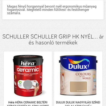
Magas fényű horgannyal bevont nyél ergonomikus műanyag
fogantyúval. Megfelelő minden fűtőtest- és festőhenger
számára.
SCHULLER SCHULLER GRIP HK NYÉL... ár
és hasonló termékek
Héra HÉRA CERAMIC BELTÉRI
DULUX DULUX NAGYVILÁG SZÍNEI
SZÍNES FESTÉK 5L SZIKLASZIRT
2,5L ILLATOS FAHÉJ