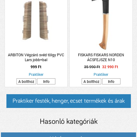
ARBITON Végzáró svéd tölgy PVC
FISKARS FISKARS NORDEN
Lars jobb+bal
ÁCSFEJSZE N10
999 Ft
35 990 Ft
32 990 Ft
Praktiker
Praktiker
A bolthoz
Info
A bolthoz
Info
Praktiker festék, henger, ecset termékek és árak
Hasonló kategóriák