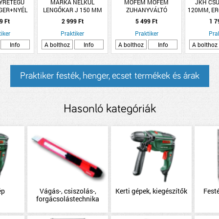
GYRÉTEGŰ
MÁRKA NÉLKÜL
MOFÉM MOFÉM
JKH CS
NGER+NYÉL
LENGŐKAR J 150 MM
ZUHANYVÁLTÓ
120MM, ER
MOSDÓHOZ
PRAKTIK,JUNIOR,EVO
9 Ft
2 999 Ft
5 499 Ft
1 7
KÁDHOZ
iker
Praktiker
Praktiker
Pra
Info
A bolthoz
Info
A bolthoz
Info
A bolthoz
Praktiker festék, henger, ecset termékek és árak
Hasonló kategóriák
ép
Vágás-, csiszolás-,
Kerti gépek, kiegészítők
Festé
forgácsolástechnika