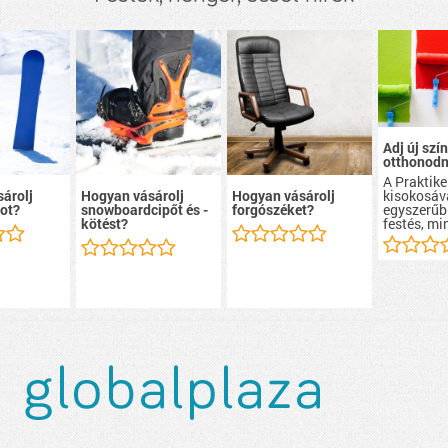
Adj új szín
otthonodn
A Praktike
kisokosáv
árolj
Hogyan vásárolj
Hogyan vásárolj
egyszerűb
ot?
snowboardcipőt és -
forgószéket?
festés, mi
kötést?