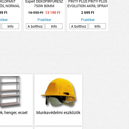
UKLÓPÁNT
Expert DEKOPÍRFŰRÉSZ
PINTY PLUS PINTY PLUS
ŐS, NORMÁL
750W 80MM
EVOLUTION AKRIL SPRAY
400ML RAL 1028
99 Ft
16 990 Ft
13 190 Ft
2 699 Ft
DINNYESÁRGA
ktiker
Praktiker
Praktiker
Info
A bolthoz
Info
A bolthoz
Info
k, henger, ecset
Munkavédelmi eszközök