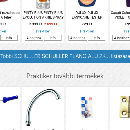
t rozsdastop
PINTY PLUS PINTY PLUS
DULUX DULUX
Casati Col
16 fehér
EVOLUTION AKRIL SPRAY
EASYCARE TESTER
VIOLETTO
fényű
400ML RAL 8001
HOLDKŐ OLTÁR 30ML
DEKOR FES
9 Ft
2 999 Ft
2 699 Ft
729 Ft
1 9
OKKERBARNA
iker
Praktiker
Praktiker
Pra
Info
A bolthoz
Info
A bolthoz
Info
A bolthoz
Többi SCHULLER SCHULLER PLANO ALU 2K... listázása
Praktiker további termékek