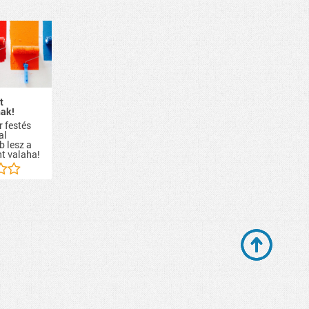
t
ak!
r festés
al
b lesz a
nt valaha!