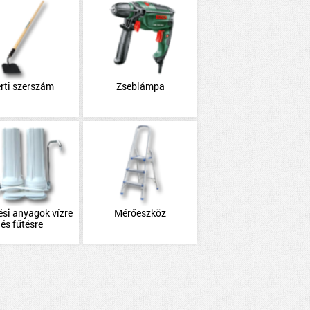
rti szerszám
Zseblámpa
ési anyagok vízre
Mérőeszköz
és fűtésre