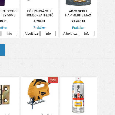
or TOTOCOLOR
PÓT PÁRNÁZOTT
AKZO NOBEL
 T29 50ML
HOMLOKZATFESTŐ
HAMMERITE MAX
TÉK PASZTA
KALAPÁCSLAKK 2,5 L
99 Ft
4 799 Ft
23 490 Ft
RÉZ HHAMAX250CO
ktiker
Praktiker
Praktiker
Info
A bolthoz
Info
A bolthoz
Info
-22%