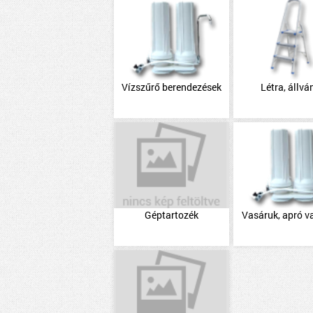
Vízszűrő berendezések
Létra, állvá
Géptartozék
Vasáruk, apró v