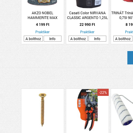
AKZO NOBEL
Casati Color NIRVANA
TRINÁT Triná
HAMMERITE MAX
CLASSIC ARGENTO 1,25L
0,75l 90
KALAPÁCSLAKK 250 ML
DEKOR FESTÉK
magas
4 199 Ft
22 990 Ft
8 19
SÖTÉTZÖLD
HHAMAX025DG
Praktiker
Praktiker
Prakt
A bolthoz
Info
A bolthoz
Info
A bolthoz
-22%