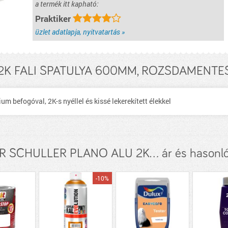
a termék itt kapható:
Praktiker
üzlet adatlapja, nyitvatartás »
K FALI SPATULYA 600MM, ROZSDAMENTES,
 befogóval, 2K-s nyéllel és kissé lekerekített élekkel
 SCHULLER PLANO ALU 2K... ár és hasonló
-10%