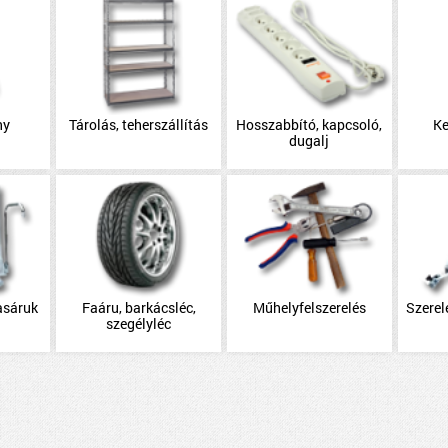
ny
Tárolás, teherszállítás
Hosszabbító, kapcsoló,
Ke
dugalj
asáruk
Faáru, barkácsléc,
Műhelyfelszerelés
Szerel
szegélyléc