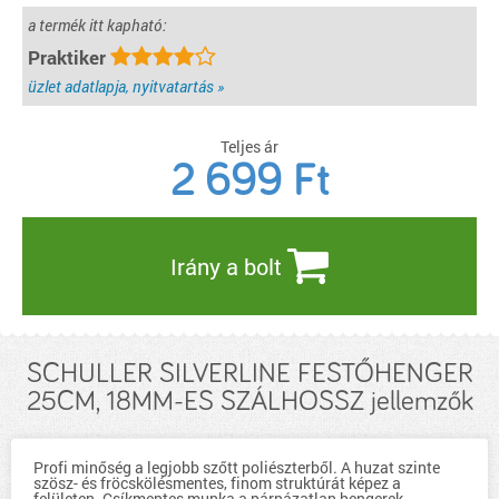
a termék itt kapható:
Praktiker
üzlet adatlapja, nyitvatartás »
Teljes ár
2 699
Ft
Irány a bolt
SCHULLER SILVERLINE FESTŐHENGER
25CM, 18MM-ES SZÁLHOSSZ jellemzők
Profi minőség a legjobb szőtt poliészterből. A huzat szinte
szösz- és fröcskölésmentes, finom struktúrát képez a
felületen. Csíkmentes munka a párnázatlan hengerek