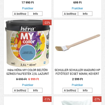
17 990 Ft
699 Ft
Praktiker
Praktiker
A bolthoz
Info
A bolthoz
Info
-22%
Héra HÉRA MY COLOR BELTÉRI
SCHULLER SCHULLER MADURO HP
SZÍNES FALFESTÉK 2,5L LAZURIT
FŰTŐTEST ECSET 60MM, KEVERT
KÉK
SÖRTE, NATÚR FANYÉL
8 999 Ft
6 999 Ft
2 599 Ft
Praktiker
Praktiker
A bolthoz
Info
A bolthoz
Info
-11%
-27%