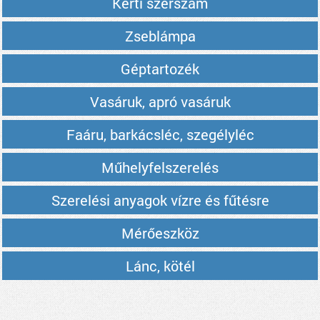
Kerti szerszám
Zseblámpa
Géptartozék
Vasáruk, apró vasáruk
Faáru, barkácsléc, szegélyléc
Műhelyfelszerelés
Szerelési anyagok vízre és fűtésre
Mérőeszköz
Lánc, kötél