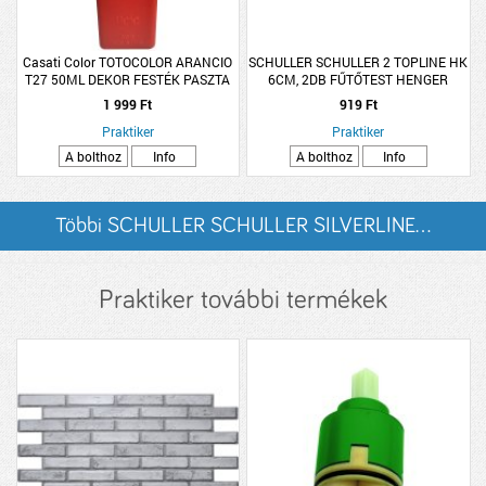
Casati Color TOTOCOLOR ARANCIO
SCHULLER SCHULLER 2 TOPLINE HK
T27 50ML DEKOR FESTÉK PASZTA
6CM, 2DB FŰTŐTEST HENGER
12MM-ES SZÁLHOSSZ
1 999 Ft
919 Ft
Praktiker
Praktiker
A bolthoz
Info
A bolthoz
Info
Többi SCHULLER SCHULLER SILVERLINE...
listázása
Praktiker további termékek