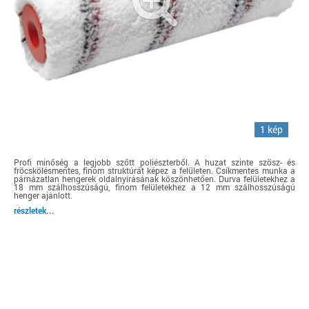
1 kép
Profi minőség a legjobb szőtt poliészterből. A huzat szinte szösz- és
fröcskölésmentes, finom struktúrát képez a felületen. Csíkmentes munka a
párnázatlan hengerek oldalnyírásának köszönhetően. Durva felületekhez a
18 mm szálhosszúságú, finom felületekhez a 12 mm szálhosszúságú
henger ajánlott.
részletek...