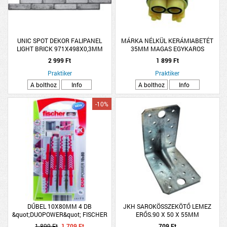
UNIC SPOT DEKOR FALIPANEL
MÁRKA NÉLKÜL KERÁMIABETÉT
LIGHT BRICK 971X498X0,3MM
35MM MAGAS EGYKAROS
CSAPTELEPHEZ
2 999 Ft
1 899 Ft
Praktiker
Praktiker
A bolthoz
Info
A bolthoz
Info
-10%
DŰBEL 10X80MM 4 DB
JKH SAROKÖSSZEKÖTŐ LEMEZ
&quot;DUOPOWER&quot; FISCHER
ERŐS.90 X 50 X 55MM
1 899 Ft
1 709 Ft
709 Ft