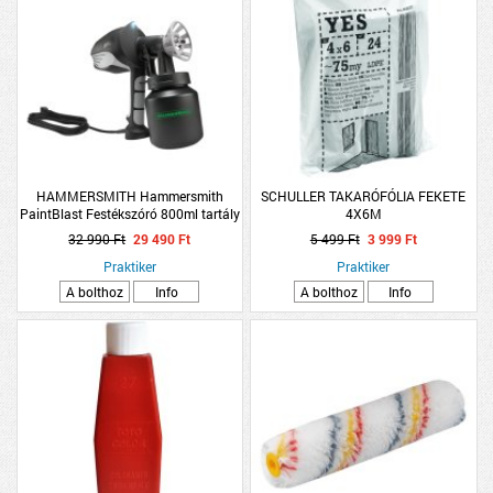
HAMMERSMITH Hammersmith
SCHULLER TAKARÓFÓLIA FEKETE
PaintBlast Festékszóró 800ml tartály
4X6M
600W max. 1000ml/perc
32 990 Ft
29 490 Ft
5 499 Ft
3 999 Ft
Praktiker
Praktiker
A bolthoz
Info
A bolthoz
Info