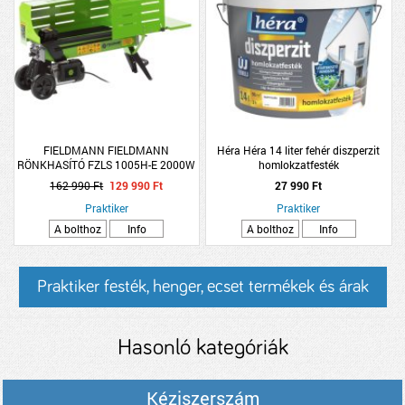
FIELDMANN FIELDMANN
Héra Héra 14 liter fehér diszperzit
RÖNKHASÍTÓ FZLS 1005H-E 2000W
homlokzatfesték
ELEKTROMOS
162 990 Ft
129 990 Ft
27 990 Ft
Praktiker
Praktiker
A bolthoz
Info
A bolthoz
Info
Praktiker festék, henger, ecset termékek és árak
Hasonló kategóriák
Kéziszerszám