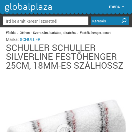
menü
Keresés
Főoldal
Otthon
Szerszám, barkács, alkatrész
Festék, henger, ecset
Márka:
SCHULLER
SCHULLER
SCHULLER
SILVERLINE FESTŐHENGER
25CM, 18MM-ES SZÁLHOSSZ