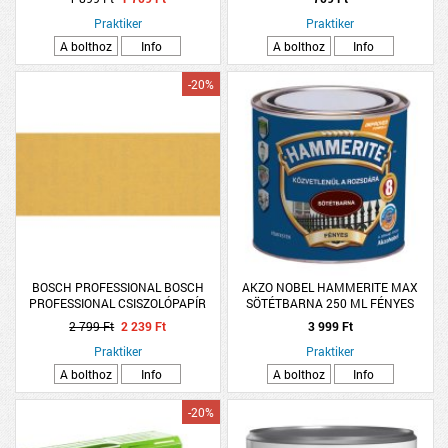
Praktiker
Praktiker
A bolthoz
Info
A bolthoz
Info
-20%
BOSCH PROFESSIONAL BOSCH
AKZO NOBEL HAMMERITE MAX
PROFESSIONAL CSISZOLÓPAPÍR
SÖTÉTBARNA 250 ML FÉNYES
93X230MM, G180, 10 DARABOS
2 799 Ft
2 239 Ft
3 999 Ft
Praktiker
Praktiker
A bolthoz
Info
A bolthoz
Info
-20%