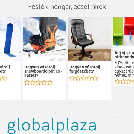
Festék, henger, ecset hírek
Adj új szín
otthonodn
A Praktike
kisokosáv
árolj
Hogyan vásárolj
Hogyan vásárolj
egyszerűb
ot?
snowboardcipőt és -
forgószéket?
festés, mi
kötést?