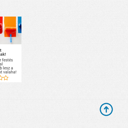
t
ak!
r festés
al
b lesz a
nt valaha!