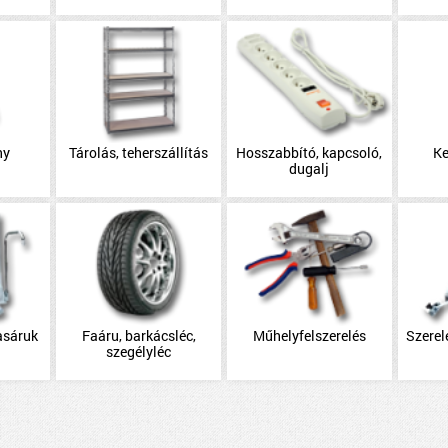
ny
Tárolás, teherszállítás
Hosszabbító, kapcsoló,
Ke
dugalj
asáruk
Faáru, barkácsléc,
Műhelyfelszerelés
Szerel
szegélyléc