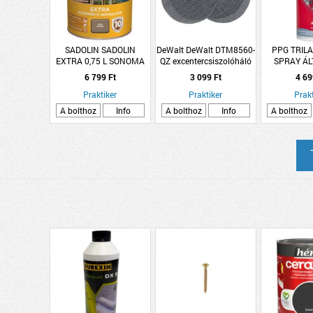
SADOLIN SADOLIN
DeWalt DeWalt DTM8560-
PPG TRIL
EXTRA 0,75 L SONOMA
QZ excentercsiszolóháló
SPRAY Á
125mm 60P
AKRILFEST
6 799 Ft
3 099 Ft
4 69
szemcsefinomság 5db/cs
EZÜSTSZÜ
Praktiker
Praktiker
Prakt
A bolthoz
Info
A bolthoz
Info
A bolthoz