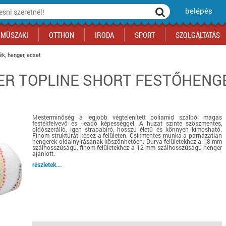
belépés
MŰSZAKI
OTTHON
IRODA
SPORT
SZOLGÁLTATÁS
ék, henger, ecset
ER TOPLINE SHORT FESTŐHENG
ka
yógyszertár
csálnivaló
Sport akciók
Építkezés
Fitneszközpont
Biztonságtechnika
kciók
a
, gördeszka, roller
ék
mékek, sütemények
Szolgáltatás akciók
Szerszám, barkács, alkatrész
Kocsmasport
Ünnepi dekoráció
tító, parkolás
s ital
Iskolakezdés, papír, írószer
Motor
Fűtés
Mesterminőség a legjobb végtelenített poliamid szálból magas
ás akciók
k
l
Háziállatok
Autó
festékfelvevő és -leadó képességgel. A huzat szinte szöszmentes,
oldószerálló, igen strapabíró, hosszú életű és könnyen kimosható.
iók
Bébi
Ingatlan
Finom struktúrát képez a felületen. Csíkmentes munka a párnázatlan
hengerek oldalnyírásának köszönhetően. Durva felületekhez a 18 mm
ók
Gyógyászati segédeszköz
szálhosszúságú, finom felületekhez a 12 mm szálhosszúságú henger
ajánlott.
Regisztrálj az oldalunkra INGYEN itt ››
részletek...
Regisztrálj az oldalunkra INGYEN itt ››
Regisztrálj az oldalunkra INGYEN itt ››
Regisztrálj az oldalunkra INGYEN itt ››
Regisztrálj az oldalunkra INGYEN itt ››
Regisztrálj az oldalunkra INGYEN itt ››
Regisztrálj az oldalunkra INGYEN itt ››
Regisztrálj az oldalunkra INGYEN itt ››