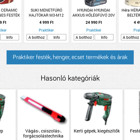
A CERAMIC
SUKI MENETFÚRÓ
HYUNDAI HYUNDAI
Héra HÉR
ÍNES FESTÉK
HAJTÓKAR M3-M12
AKKUS HŐLÉGFÚVÓ 20V
BELTÉR
AKELIT
250W HYD-602-20V
FALFESTÉK 
9 Ft
4 999 Ft
24 990 Ft
4 4
SZ
iker
Praktiker
Praktiker
Pra
Info
A bolthoz
Info
A bolthoz
Info
A bolthoz
Praktiker festék, henger, ecset termékek és árak
Hasonló kategóriák
ép
Vágás-, csiszolás-,
Kerti gépek, kiegészítők
Festé
forgácsolástechnika