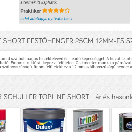
a termék itt kapható:
Praktiker
üzlet adatlapja, nyitvatartás »
 SHORT FESTŐHENGER 25CM, 12MM-ES SZ
iamid szálból magas festékfelvevő és -leadó képességgel. A huzat szint
sható. Finom struktúrát képez a felületen. Csíkmentes munka a párnáza
 szálhosszúságú, finom felületekhez a 12 mm szálhosszúságú henger a
SCHULLER TOPLINE SHORT... ár és hasonl