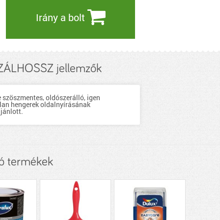
Irány a bolt
ÁLHOSSZ jellemzők
e szöszmentes, oldószerálló, igen
tlan hengerek oldalnyírásának
jánlott.
ó termékek