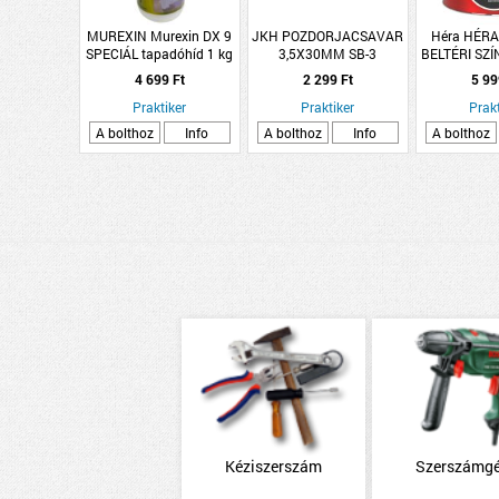
MUREXIN Murexin DX 9
JKH POZDORJACSAVAR
Héra HÉR
SPECIÁL tapadóhíd 1 kg
3,5X30MM SB-3
BELTÉRI SZ
1L, B
4 699 Ft
2 299 Ft
5 99
Praktiker
Praktiker
Prakt
A bolthoz
Info
A bolthoz
Info
A bolthoz
Kéziszerszám
Szerszámg