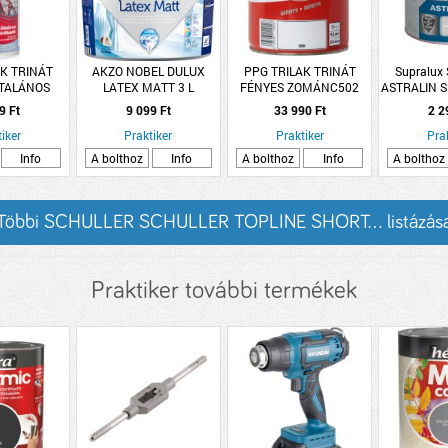
AK TRINÁT
AKZO NOBEL DULUX
PPG TRILAK TRINÁT
Supralux
LTALÁNOS
LATEX MATT 3 L
FÉNYES ZOMÁNC502
ASTRALIN 
ÉK RAL7001
BARNA 5L 5 L (R:61807)
ZOMÁNCFE
9 Ft
9 099 Ft
33 990 Ft
2 2
RKE 400ML
VILÁGO
iker
Praktiker
Praktiker
Pra
Info
A bolthoz
Info
A bolthoz
Info
A bolthoz
Többi SCHULLER SCHULLER TOPLINE SHORT... listázás
Praktiker további termékek