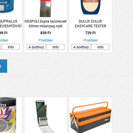
 SUPRALUX
NESPOLI Dupla lazúrecset
DULUX DULUX
SELYEMFÉNYŰ
60mm műanyag nyél
EASYCARE TESTER
STÉK 0,25L
PAPÍRUSZ TEKERCS
99 Ft
839 Ft
729 Ft
SSZÜRKE
30ML
ktiker
Praktiker
Praktiker
Info
A bolthoz
Info
A bolthoz
Info
a