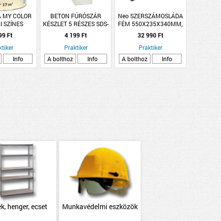
A MY COLOR
BETON FÚRÓSZÁR
Neo SZERSZÁMOSLÁDA
I SZÍNES
KÉSZLET 5 RÉSZES SDS-
FÉM 550X235X340MM,
1L, GALAXIS
QUICK
NEO
99 Ft
4 199 Ft
32 990 Ft
ÜRKE
ktiker
Praktiker
Praktiker
Info
A bolthoz
Info
A bolthoz
Info
k, henger, ecset
Munkavédelmi eszközök