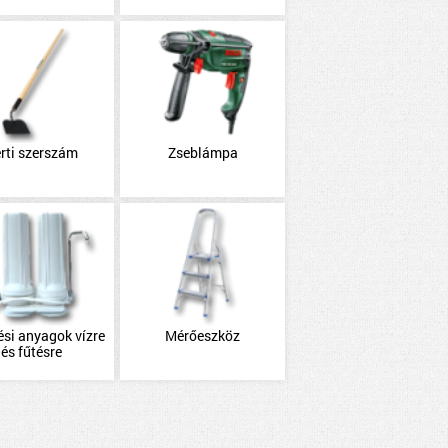
rti szerszám
Zseblámpa
ési anyagok vízre
Mérőeszköz
és fűtésre