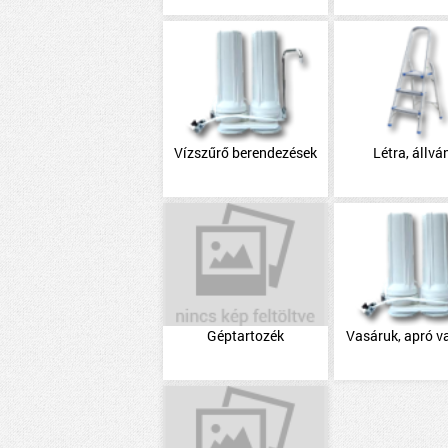
Vízszűrő berendezések
Létra, állvá
Géptartozék
Vasáruk, apró v