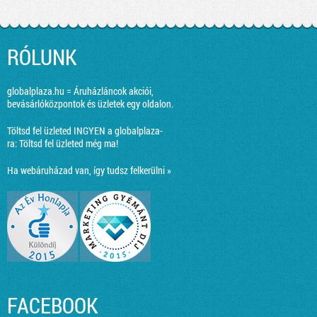
RÓLUNK
globalplaza.hu = Áruházláncok akciói,
bevásárlóközpontok és üzletek egy oldalon.
Töltsd fel üzleted INGYEN a globalplaza-
ra:
Töltsd fel üzleted még ma!
Ha webáruházad van, így tudsz felkerülni »
FACEBOOK