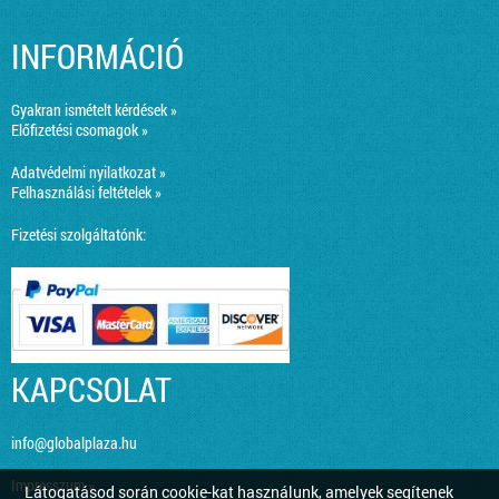
INFORMÁCIÓ
Gyakran ismételt kérdések »
Előfizetési csomagok »
Adatvédelmi nyilatkozat »
Felhasználási feltételek »
Fizetési szolgáltatónk:
KAPCSOLAT
info@globalplaza.hu
Impresszum »
Látogatásod során cookie-kat használunk, amelyek segítenek