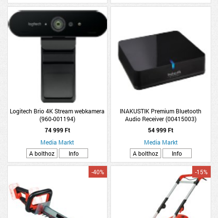
Logitech Brio 4K Stream webkamera
INAKUSTIK Premium Bluetooth
(960-001194)
Audio Receiver (00415003)
74 999 Ft
54 999 Ft
Media Markt
Media Markt
A bolthoz
Info
A bolthoz
Info
-40%
-15%