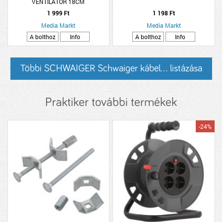
VENTILÁTOR 18CM
1 999 Ft
1 198 Ft
Media Markt
Media Markt
A bolthoz
Info
A bolthoz
Info
Többi SCHWAIGER Schwaiger kábel... listázása
Praktiker további termékek
-24%