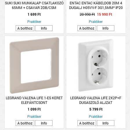
SUKI SUKI MUNKALAP CSATLAKOZÓ
ENTAC ENTAC KÁBELDOB 20M 4
65MM + CSAVAR 2DB/CSM
DUGALJ H05VV-F 3G1,5MM² IP20
1 699 Ft
20 990 Ft
15 990 Ft
Praktiker
Praktiker
A bolthoz
Info
A bolthoz
Info
LEGRAND VALENA LIFE 1-ES KERET
LEGRAND VALENA LIFE 2X2P+F
ELEFÁNTCSONT
DUGASZOLÓ ALJZAT
GYERMEKVÉDELEMMEL FEHÉR
1 099 Ft
5 799 Ft
Praktiker
Praktiker
A bolthoz
Info
A bolthoz
Info