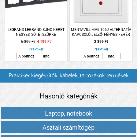
LEGRAND LEGRAND SUNO KERET
MENTAVILL MV5 106J ALTERNATÍV
NÉGYES, SÖTÉTSZÜRKE
KAPCSOLÓ JELZŐ- FÉNYES FEHÉR
5 899 Ft
4 199 Ft
2 399 Ft
Praktiker
Praktiker
A bolthoz
Info
A bolthoz
Info
Praktiker kiegészítők, kábelek, tartozékok termékek
és árak
Hasonló kategóriák
Laptop, notebook
Asztali számítógép