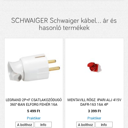
SCHWAIGER Schwaiger kábel... ár és
hasonló termékek
LEGRAND 2P+F CSATLAKOZÓDUGÓ
MENTAVILL RÖGZ. IPARI ALJ 415V
360°-BAN ELFORG FEHÉR 16A
DAFR-163 16A 4P
5 499 Ft
3 399 Ft
Praktiker
Praktiker
A bolthoz
Info
A bolthoz
Info