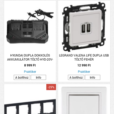
HYUNDAI DUPLA DOKKOLÓS
LEGRAND VALENA LIFE DUPLA USB
AKKUMULÁTOR TÖLTŐ HYD-20V-
TÖLTŐ FEHÉR
LI/4AH S
8 999 Ft
12 990 Ft
Praktiker
Praktiker
A bolthoz
Info
A bolthoz
Info
-29%