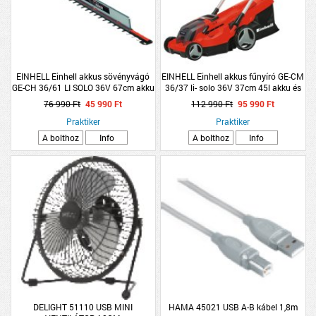
EINHELL Einhell akkus sövényvágó
EINHELL Einhell akkus fűnyíró GE-CM
GE-CH 36/61 LI SOLO 36V 67cm akku
36/37 li- solo 36V 37cm 45l akku és
és töltő nélkül
töltő nélkül
76 990 Ft
45 990 Ft
112 990 Ft
95 990 Ft
Praktiker
Praktiker
A bolthoz
Info
A bolthoz
Info
DELIGHT 51110 USB MINI
HAMA 45021 USB A-B kábel 1,8m