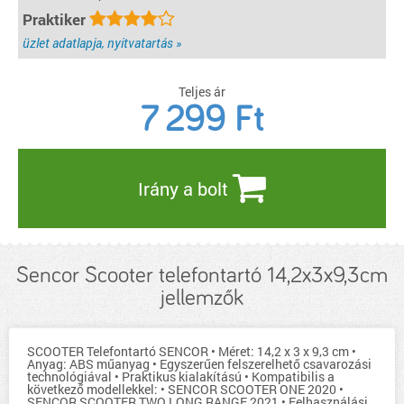
Praktiker
üzlet adatlapja, nyitvatartás »
Teljes ár
7 299
Ft
Irány a bolt
Sencor Scooter telefontartó 14,2x3x9,3cm
jellemzők
SCOOTER Telefontartó SENCOR • Méret: 14,2 x 3 x 9,3 cm •
Anyag: ABS műanyag • Egyszerűen felszerelhető csavarozási
technológiával • Praktikus kialakítású • Kompatibilis a
következő modellekkel: • SENCOR SCOOTER ONE 2020 •
SENCOR SCOOTER TWO LONG RANGE 2021 • Felhasználási