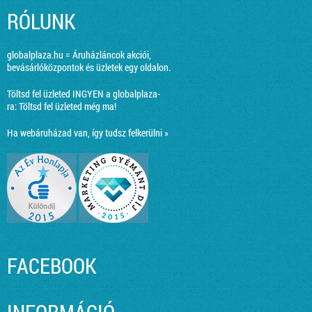
RÓLUNK
globalplaza.hu = Áruházláncok akciói,
bevásárlóközpontok és üzletek egy oldalon.
Töltsd fel üzleted INGYEN a globalplaza-
ra:
Töltsd fel üzleted még ma!
Ha webáruházad van, így tudsz felkerülni »
FACEBOOK