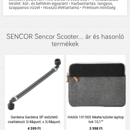
terület: kül-, és beltéren egyaránt • Karbantartás: langyos,
szappanos vízzel • Hosszú élettartamú • Prémium minőség
SENCOR Sencor Scooter... ár és hasonló
termékek
Gardena Gardena SP esőztető
HAMA 101565 fekete/szürke laptop
csatlakozó 3/4&quot; x 3/4&quot;
tok 10,1""
4 599 Ft
3 998 Ft