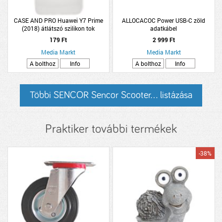
CASE AND PRO Huawei Y7 Prime
ALLOCACOC Power USB-C zöld
(2018) átlátszó szilikon tok
adatkábel
179 Ft
2 999 Ft
Media Markt
Media Markt
A bolthoz
Info
A bolthoz
Info
Többi SENCOR Sencor Scooter... listázása
Praktiker további termékek
-38%