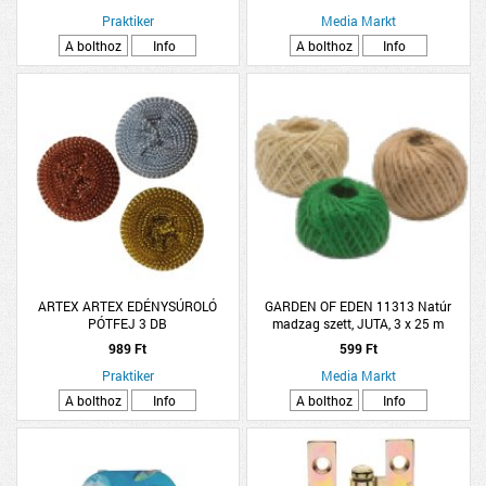
Praktiker
Media Markt
A bolthoz
Info
A bolthoz
Info
ARTEX ARTEX EDÉNYSÚROLÓ
GARDEN OF EDEN 11313 Natúr
PÓTFEJ 3 DB
madzag szett, JUTA, 3 x 25 m
989 Ft
599 Ft
Praktiker
Media Markt
A bolthoz
Info
A bolthoz
Info