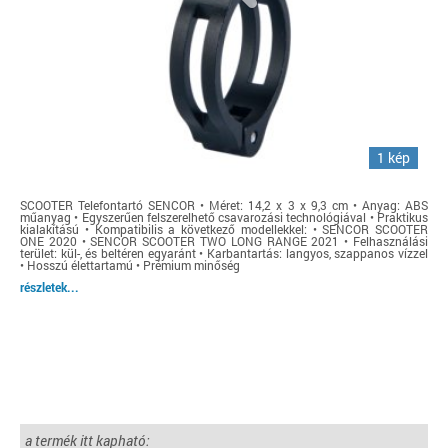
1 kép
SCOOTER Telefontartó SENCOR • Méret: 14,2 x 3 x 9,3 cm • Anyag: ABS
műanyag • Egyszerűen felszerelhető csavarozási technológiával • Praktikus
kialakítású • Kompatibilis a következő modellekkel: • SENCOR SCOOTER
ONE 2020 • SENCOR SCOOTER TWO LONG RANGE 2021 • Felhasználási
terület: kül-, és beltéren egyaránt • Karbantartás: langyos, szappanos vízzel
• Hosszú élettartamú • Prémium minőség
részletek...
a termék itt kapható: