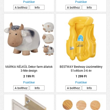
Praktiker
Praktiker
A bolthoz
Info
A bolthoz
Info
MÁRKA NÉLKÜL Dekor farm állatok
BESTWAY Bestway úszómellény
3-féle design
51x46cm 3-6 év
2 199 Ft
1 299 Ft
Praktiker
Praktiker
A bolthoz
Info
A bolthoz
Info