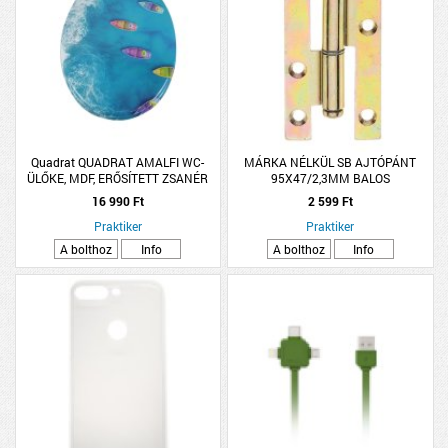
Quadrat QUADRAT AMALFI WC-
MÁRKA NÉLKÜL SB AJTÓPÁNT
ÜLŐKE, MDF, ERŐSÍTETT ZSANÉR
95X47/2,3MM BALOS
3,3KG, 3 OLDALÁN MINTÁS
16 990 Ft
2 599 Ft
Praktiker
Praktiker
A bolthoz
Info
A bolthoz
Info