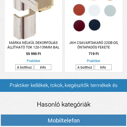
MÁRKA NÉLKÜL DEKORFÓLIÁS
JKH CSAVARTAKARÓ 22DB-OS,
ÁLLÍTHATÓ TOK 120-139MM BAL
ÖNTAPADÓS FEKETE
HAVAS TÖLGY 90X210CM BELTÉRI
55 990 Ft
719 Ft
AJTÓHOZ
Praktiker
Praktiker
A bolthoz
Info
A bolthoz
Info
Praktiker kellékek, tokok, kiegészítők termékek és
árak
Hasonló kategóriák
Mobiltelefon