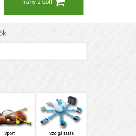
Irány a bolt
ők
Sport
Szolgáltatás