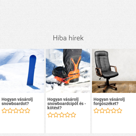
Hiba hírek
Hogyan vásárolj
Hogyan vásárolj
Hogyan vásárolj
snowboardot?
snowboardcipőt és -
forgószéket?
kötést?