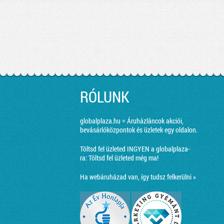
RÓLUNK
globalplaza.hu = Áruházláncok akciói,
bevásárlóközpontok és üzletek egy oldalon.
Töltsd fel üzleted INGYEN a globalplaza-
ra:
Töltsd fel üzleted még ma!
Ha webáruházad van, így tudsz felkerülni »