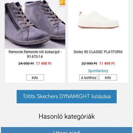
Remonte Remonte női bokacipő -
Dorko 90 CLASSIC PLATFORM
R1470-14
24 990 Ft
17 490 Ft
22 999 Ft
11 499 Ft
Sportfactory
Info
A bolthoz
Info
Többi Skechers DYNAMIGHT listázása
Hasonló kategóriák