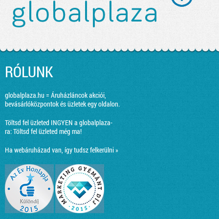
RÓLUNK
globalplaza.hu = Áruházláncok akciói,
bevásárlóközpontok és üzletek egy oldalon.
Töltsd fel üzleted INGYEN a globalplaza-
ra:
Töltsd fel üzleted még ma!
Ha webáruházad van, így tudsz felkerülni »