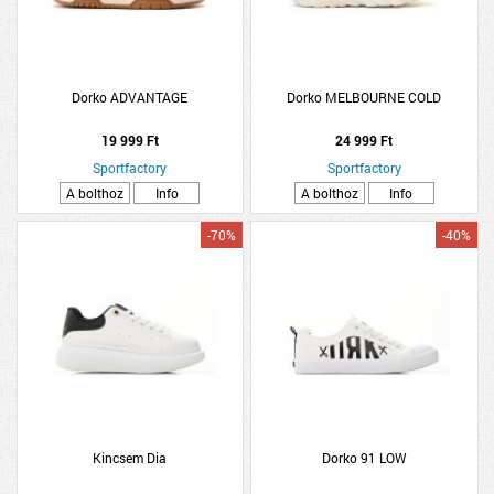
Dorko ADVANTAGE
Dorko MELBOURNE COLD
19 999 Ft
24 999 Ft
Sportfactory
Sportfactory
A bolthoz
Info
A bolthoz
Info
-70%
-40%
Kincsem Dia
Dorko 91 LOW