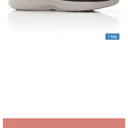
1 kép