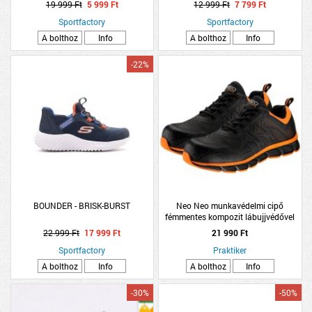
19 999 Ft
5 999 Ft
12 999 Ft
7 799 Ft
Sportfactory
Sportfactory
A bolthoz
Info
A bolthoz
Info
-22%
BOUNDER - BRISK-BURST
Neo Neo munkavédelmi cipő
fémmentes kompozit lábujjvédővel
43
22 999 Ft
17 999 Ft
21 990 Ft
Sportfactory
Praktiker
A bolthoz
Info
A bolthoz
Info
-30%
-50%