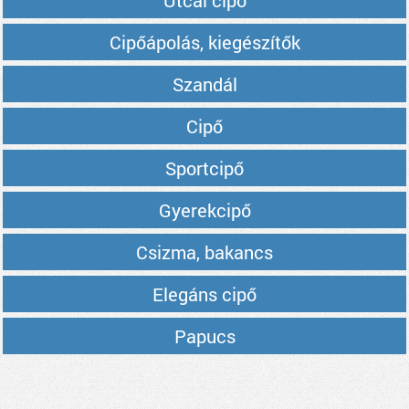
Utcai cipő
Cipőápolás, kiegészítők
Szandál
Cipő
Sportcipő
Gyerekcipő
Csizma, bakancs
Elegáns cipő
Papucs