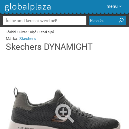
menü
Keresés
Főoldal
Divat
Cipő
Utcai cipő
Márka:
Skechers
Skechers
DYNAMIGHT